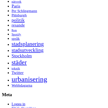
nätverk
Paris
Per Schlingmann
Pittsburgh
politik
resande
Rom
Spotify
språk
stadsplanering
stadsutveckling
Stockholm
städer
teknik
Twitter
urbanisering
Webbdagarna
Meta
Logga in