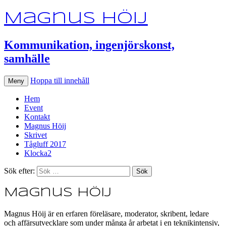
Magnus Höij
Kommunikation, ingenjörskonst,
samhälle
Hoppa till innehåll
Meny
Hem
Event
Kontakt
Magnus Höij
Skrivet
Tågluff 2017
Klocka2
Sök efter:
Magnus Höij
Magnus Höij är en erfaren föreläsare, moderator, skribent, ledare
och affärsutvecklare som under många år arbetat i en teknikintensiv,