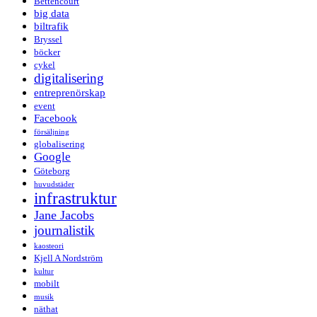
Bettencourt
big data
biltrafik
Bryssel
böcker
cykel
digitalisering
entreprenörskap
event
Facebook
försäljning
globalisering
Google
Göteborg
huvudstäder
infrastruktur
Jane Jacobs
journalistik
kaosteori
Kjell A Nordström
kultur
mobilt
musik
näthat