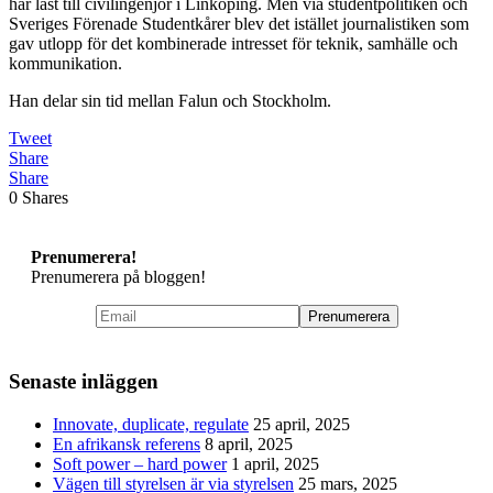
har läst till civilingenjör i Linköping. Men via studentpolitiken och
Sveriges Förenade Studentkårer blev det istället journalistiken som
gav utlopp för det kombinerade intresset för teknik, samhälle och
kommunikation.
Han delar sin tid mellan Falun och Stockholm.
Tweet
Share
Share
0
Shares
Prenumerera!
Prenumerera på bloggen!
Senaste inläggen
Innovate, duplicate, regulate
25 april, 2025
En afrikansk referens
8 april, 2025
Soft power – hard power
1 april, 2025
Vägen till styrelsen är via styrelsen
25 mars, 2025