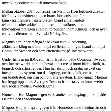
utvecklingsorienterad och innovativ miljö.
Mellan oktober 2014 och 2022 var Magnus Höij förbundsdirektör
för Innovationsföretagen, en branschorganisation för
kunskapsintensiva tjänsteföretag, bland annat landets
teknikkonsulter arkitektkontor och industrikonsulter.
Innovationsföretagen är ett av förbunden inom Almega, och är även
en av medlemmarna i Svenskt Näringsliv.
Magnus har under många år bevakat teknikutveckling,
affärsutveckling och internet på ett flertal tidningar, bland annat på
Computer Sweden och som chefredaktör på Internetworld.
Under hans år på IDG, som är förlaget för både Computer Sweden
och Internetworld, har han bevakat det mesta inom både teknik, it-
bransch och affärstrender. Han har skrivit och pratat mycket om
integration av system, om datalagring, om it-politik, om it-juridik,
om beslutsstöd, om crm och om affärssystem. Bland annat. Magnus
har byggt upp ett av Sveriges första och största event inom webb
och sociala medier, Webbdagarna.
Numera driver Magnus egen verksamhet med utgångspunkt i både
Dalarna och i Stockholm.
Magnus Höij är ursprungligen från Hunnebostrand i Bohuslän och