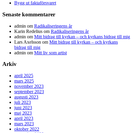
Bygg ut faktaförsvaret
Senaste kommentarer
admin
om
Radikaliseringens år
Karin Redelius
om
Radikaliseringens år
admin
om
Mitt bidrag till kyrkan – och kyrkans bidrag till mig
Lars Axelsson
om
Mitt bidrag till kyrkan – och kyrkans
bidrag till mig
admin
om
Mitt liv som artist
Arkiv
april 2025
mars 2025
november 2023
september 2023
augusti 2023
juli 2023
juni 2023
maj 2023
april 2023
mars 2023
oktober 2022