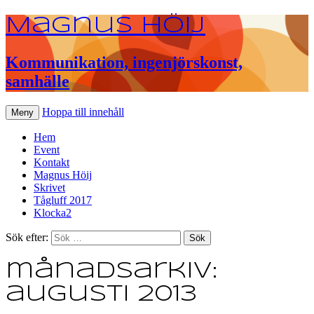
Magnus Höij
Kommunikation, ingenjörskonst,
samhälle
Hoppa till innehåll
Meny
Hem
Event
Kontakt
Magnus Höij
Skrivet
Tågluff 2017
Klocka2
Sök efter:
månadsarkiv:
augusti 2013