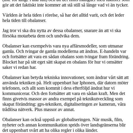
gör att det faktiskt inte kommer att stå still så länge vad vi än tycker.
Världen är hela tiden i rörelse, så har det alltid varit, och det leder
hela tiden till obalanser.
Jag tror vi ska dra nytta av dessa obalanser, snarare än att vi ska
försöka motarbeta dem och undvika dem.
Obalanser kan exempelvis vara nya affärsmodeller, som utmanar
gamla. Och tvingar de gamla modellerna att ändras. E-handeln var
och fortsätter att vara en sådan obalans som tvingar fram förändring.
Blocket har på sitt eget sätt skapat en obalans för hur vi omsätter
saker vi redan har.
Obalanser kan betyda tekniska innovationer, som ändrar vårt sätt att
använda tekniken på. Helt uppenbart har Iphonen, där datorn möter
telefonen, och allt som kommit i dess efterföljd ändrat hur vi
kommunicerar. Och den fortsätter att vara en sådan kraft. Men det
finns givetvis massor av andra exempel på teknikutveckling som
skapat förändring: gps-tekniken, digitaliseringen av kameran, våra
trådlösa nätverk. Plus massor av annat.
Obalanser kan också uppstå av globaliseringen. När musik, film,
nyheter och annan kommunikation sprids över landsgränserna blir
det uppenbart svårt att ha olika regler i olika länder.