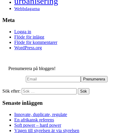
urbanisering
Webbdagarna
Meta
Logga in
Flöde för inlägg
Flöde för kommentarer
WordPress.org
Prenumerera på bloggen!
Sök efter:
Senaste inläggen
Innovate, duplicate, regulate
En afrikansk referens
Soft power – hard power
Vägen till styrelsen är via styrelsen