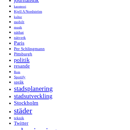
journalistik
kaosteori
Kjell A Nordström
kultur
mobilt
musik
näthat
nätverk
Paris
Per Schlingmann
Pittsburgh
politik
resande
Rom
Spotify
språk
stadsplanering
stadsutveckling
Stockholm
städer
teknik
Twitter