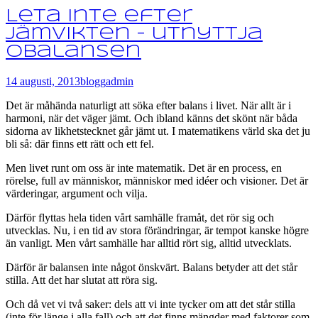
Leta inte efter
jämvikten – utnyttja
obalansen
14 augusti, 2013
blogg
admin
Det är måhända naturligt att söka efter balans i livet. När allt är i
harmoni, när det väger jämt. Och ibland känns det skönt när båda
sidorna av likhetstecknet går jämt ut. I matematikens värld ska det ju
bli så: där finns ett rätt och ett fel.
Men livet runt om oss är inte matematik. Det är en process, en
rörelse, full av människor, människor med idéer och visioner. Det är
värderingar, argument och vilja.
Därför flyttas hela tiden vårt samhälle framåt, det rör sig och
utvecklas. Nu, i en tid av stora förändringar, är tempot kanske högre
än vanligt. Men vårt samhälle har alltid rört sig, alltid utvecklats.
Därför är balansen inte något önskvärt. Balans betyder att det står
stilla. Att det har slutat att röra sig.
Och då vet vi två saker: dels att vi inte tycker om att det står stilla
(inte för länge i alla fall) och att det finns mängder med faktorer som