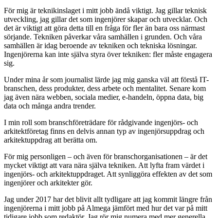
För mig är teknikinslaget i mitt jobb ändå viktigt. Jag gillar teknisk
utveckling, jag gillar det som ingenjörer skapar och utvecklar. Och
det är viktigt att göra detta till en fråga för fler än bara oss närmast
sörjande. Tekniken påverkar våra samhällen i grunden. Och våra
samhällen är idag beroende av tekniken och tekniska lösningar.
Ingenjörerna kan inte själva styra över tekniken: fler måste engagera
sig.
Under mina år som journalist lärde jag mig ganska väl att förstå IT-
branschen, dess produkter, dess arbete och mentalitet. Senare kom
jag även nära webben, sociala medier, e-handeln, öppna data, big
data och många andra trender.
I min roll som branschföreträdare för rådgivande ingenjörs- och
arkitektföretag finns en delvis annan typ av ingenjörsuppdrag och
arkitektuppdrag att berätta om.
För mig personligen – och även för branschorganisationen – är det
mycket viktigt att vara nära själva tekniken. Att lyfta fram värdet i
ingenjörs- och arkitektuppdraget. Att synliggöra effekten av det som
ingenjörer och arkitekter gör.
Jag under 2017 har det blivit allt tydligare att jag kommit längre från
ingenjörerna i mitt jobb på Almega jämfört med hur det var på mitt
tidigare jobb som redaktör. Jag rör mig numera med mer generella