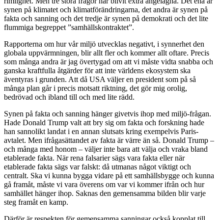
rimlighet. Men tre stora frågor har blivit extra angelägna. Det ena är
synen på klimatet och klimatförändringarna, det andra är synen på
fakta och sanning och det tredje är synen på demokrati och det lite
flummiga begreppet ”samhällskontraktet”.
Rapporterna om hur vår miljö utvecklas negativt, i synnerhet den
globala uppvärmningen, blir allt fler och kommer allt oftare. Precis
som många andra är jag övertygad om att vi måste vidta snabba och
ganska kraftfulla åtgärder för att inte världens ekosystem ska
äventyras i grunden. Att då USA väljer en president som på så
många plan går i precis motsatt riktning, det gör mig orolig,
bedrövad och ibland till och med lite rädd.
Synen på fakta och sanning hänger givetvis ihop med miljö-frågan.
Hade Donald Trump valt att bry sig om fakta och forskning hade
han sannolikt landat i en annan slutsats kring exempelvis Paris-
avtalet. Men ifrågasättandet av fakta är värre än så. Donald Trump –
och många med honom – väljer inte bara att välja och vraka bland
etablerade fakta. När rena falsarier sägs vara fakta eller när
etablerade fakta sägs var falskt: då utmanas något viktigt och
centralt. Ska vi kunna bygga vidare på ett samhällsbygge och kunna
gå framåt, måste vi vara överens om var vi kommer ifrån och hur
samhället hänger ihop. Saknas den gemensamma bilden blir varje
steg framåt en kamp.
Därför är respekten för gemensamma sanningar också kopplat till