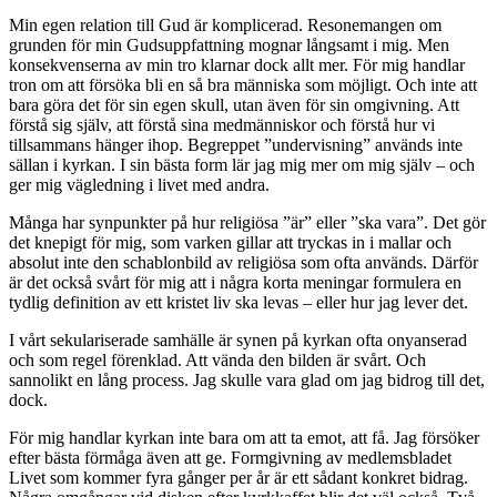
Min egen relation till Gud är komplicerad. Resonemangen om
grunden för min Gudsuppfattning mognar långsamt i mig. Men
konsekvenserna av min tro klarnar dock allt mer. För mig handlar
tron om att försöka bli en så bra människa som möjligt. Och inte att
bara göra det för sin egen skull, utan även för sin omgivning. Att
förstå sig själv, att förstå sina medmänniskor och förstå hur vi
tillsammans hänger ihop. Begreppet ”undervisning” används inte
sällan i kyrkan. I sin bästa form lär jag mig mer om mig själv – och
ger mig vägledning i livet med andra.
Många har synpunkter på hur religiösa ”är” eller ”ska vara”. Det gör
det knepigt för mig, som varken gillar att tryckas in i mallar och
absolut inte den schablonbild av religiösa som ofta används. Därför
är det också svårt för mig att i några korta meningar formulera en
tydlig definition av ett kristet liv ska levas – eller hur jag lever det.
I vårt sekulariserade samhälle är synen på kyrkan ofta onyanserad
och som regel förenklad. Att vända den bilden är svårt. Och
sannolikt en lång process. Jag skulle vara glad om jag bidrog till det,
dock.
För mig handlar kyrkan inte bara om att ta emot, att få. Jag försöker
efter bästa förmåga även att ge. Formgivning av medlemsbladet
Livet som kommer fyra gånger per år är ett sådant konkret bidrag.