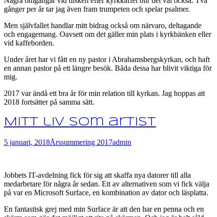
Några omgångar vid disken efter kyrkkaffet blir det väl också. Två
gånger per år tar jag även fram trumpeten och spelar psalmer.
Men självfallet handlar mitt bidrag också om närvaro, deltagande
och engagemang. Oavsett om det gäller min plats i kyrkbänken eller
vid kaffeborden.
Under året har vi fått en ny pastor i Abrahamsbergskyrkan, och haft
en annan pastor på ett längre besök. Båda dessa har blivit viktiga för
mig.
2017 var ändå ett bra år för min relation till kyrkan. Jag hoppas att
2018 fortsätter på samma sätt.
Mitt liv som artist
5 januari, 2018
Årssummering 2017
admin
Jobbets IT-avdelning fick för sig att skaffa nya datorer till alla
medarbetare för några år sedan. Ett av alternativen som vi fick välja
på var en Microsoft Surface, en kombination av dator och läsplatta.
En fantastisk grej med min Surface är att den har en penna och en