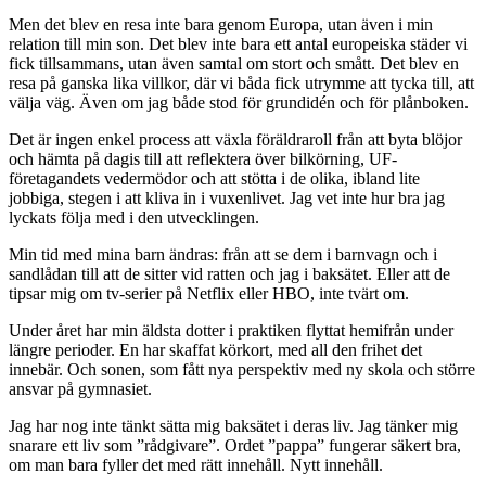
Men det blev en resa inte bara genom Europa, utan även i min
relation till min son. Det blev inte bara ett antal europeiska städer vi
fick tillsammans, utan även samtal om stort och smått. Det blev en
resa på ganska lika villkor, där vi båda fick utrymme att tycka till, att
välja väg. Även om jag både stod för grundidén och för plånboken.
Det är ingen enkel process att växla föräldraroll från att byta blöjor
och hämta på dagis till att reflektera över bilkörning, UF-
företagandets vedermödor och att stötta i de olika, ibland lite
jobbiga, stegen i att kliva in i vuxenlivet. Jag vet inte hur bra jag
lyckats följa med i den utvecklingen.
Min tid med mina barn ändras: från att se dem i barnvagn och i
sandlådan till att de sitter vid ratten och jag i baksätet. Eller att de
tipsar mig om tv-serier på Netflix eller HBO, inte tvärt om.
Under året har min äldsta dotter i praktiken flyttat hemifrån under
längre perioder. En har skaffat körkort, med all den frihet det
innebär. Och sonen, som fått nya perspektiv med ny skola och större
ansvar på gymnasiet.
Jag har nog inte tänkt sätta mig baksätet i deras liv. Jag tänker mig
snarare ett liv som ”rådgivare”. Ordet ”pappa” fungerar säkert bra,
om man bara fyller det med rätt innehåll. Nytt innehåll.