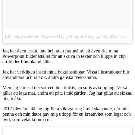
Ett inlägg delat av Magnus Höij (@magnushoij)
11 Maj 2017 kl. 1:14 PDT
Jag har även testat, inte helt utan framgång, att även rita mina
Powerpoint-bilder istället för att skriva in texter och klippa in clip-
art-bilder från okänd källa.
Jag har verkligen insett mina begränsningar. Vissa illustrationer blir
användbara och rätt ok, andra ganska tveksamma.
Men jag har sett det som ett tidsfördriv, en sorts avkoppling. Vissa
gillar att laga mat, andra att påta i trädgården. Jag har gillat att skissa,
rita, måla.
2017 blev året då jag tog flera viktiga steg i mitt skapande, där min
penna och min dator gav mig utlopp för en kreativitet som legat och
pyrt, som velat komma ut.