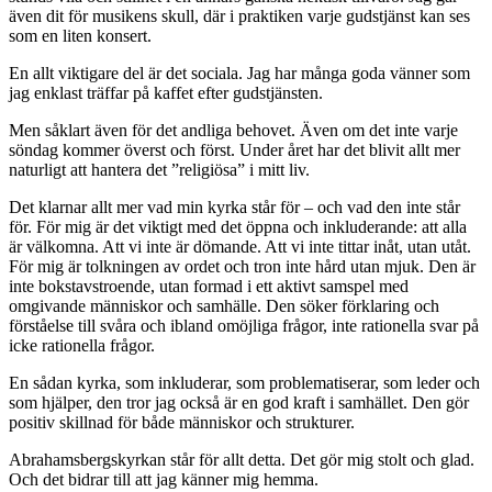
även dit för musikens skull, där i praktiken varje gudstjänst kan ses
som en liten konsert.
En allt viktigare del är det sociala. Jag har många goda vänner som
jag enklast träffar på kaffet efter gudstjänsten.
Men såklart även för det andliga behovet. Även om det inte varje
söndag kommer överst och först. Under året har det blivit allt mer
naturligt att hantera det ”religiösa” i mitt liv.
Det klarnar allt mer vad min kyrka står för – och vad den inte står
för. För mig är det viktigt med det öppna och inkluderande: att alla
är välkomna. Att vi inte är dömande. Att vi inte tittar inåt, utan utåt.
För mig är tolkningen av ordet och tron inte hård utan mjuk. Den är
inte bokstavstroende, utan formad i ett aktivt samspel med
omgivande människor och samhälle. Den söker förklaring och
förståelse till svåra och ibland omöjliga frågor, inte rationella svar på
icke rationella frågor.
En sådan kyrka, som inkluderar, som problematiserar, som leder och
som hjälper, den tror jag också är en god kraft i samhället. Den gör
positiv skillnad för både människor och strukturer.
Abrahamsbergskyrkan står för allt detta. Det gör mig stolt och glad.
Och det bidrar till att jag känner mig hemma.