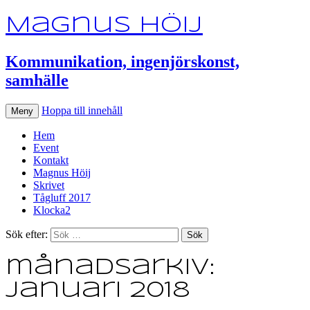
Magnus Höij
Kommunikation, ingenjörskonst,
samhälle
Hoppa till innehåll
Meny
Hem
Event
Kontakt
Magnus Höij
Skrivet
Tågluff 2017
Klocka2
Sök efter:
månadsarkiv:
januari 2018