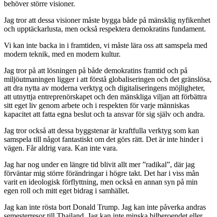
behöver större visioner.
Jag tror att dessa visioner måste bygga både på mänsklig nyfikenhet
och upptäckarlusta, men också respektera demokratins fundament.
Vi kan inte backa in i framtiden, vi måste lära oss att samspela med
modern teknik, med en modern kultur.
Jag tror på att lösningen på både demokratins framtid och på
miljöutmaningen ligger i att förstå globaliseringen och det gränslösa,
att dra nytta av moderna verktyg och digitaliseringens möjligheter,
att utnyttja entreprenörskapet och den mänskliga viljan att förbättra
sitt eget liv genom arbete och i respekten för varje människas
kapacitet att fatta egna beslut och ta ansvar för sig själv och andra.
Jag tror också att dessa byggstenar är kraftfulla verktyg som kan
samspela till något fantastiskt om det görs rätt. Det är inte hinder i
vägen. Får aldrig vara. Kan inte vara.
Jag har nog under en längre tid blivit allt mer ”radikal”, där jag
förväntar mig större förändringar i högre takt. Det har i viss mån
varit en ideologisk förflyttning, men också en annan syn på min
egen roll och mitt eget bidrag i samhället.
Jag kan inte rösta bort Donald Trump. Jag kan inte påverka andras
semesterresor till Thailand. Jag kan inte minska bilberoendet eller