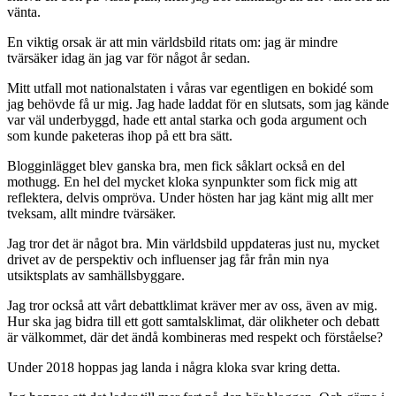
vänta.
En viktig orsak är att min världsbild ritats om: jag är mindre
tvärsäker idag än jag var för något år sedan.
Mitt utfall mot nationalstaten i våras var egentligen en bokidé som
jag behövde få ur mig. Jag hade laddat för en slutsats, som jag kände
var väl underbyggd, hade ett antal starka och goda argument och
som kunde paketeras ihop på ett bra sätt.
Blogginlägget blev ganska bra, men fick såklart också en del
mothugg. En hel del mycket kloka synpunkter som fick mig att
reflektera, delvis ompröva. Under hösten har jag känt mig allt mer
tveksam, allt mindre tvärsäker.
Jag tror det är något bra. Min världsbild uppdateras just nu, mycket
drivet av de perspektiv och influenser jag får från min nya
utsiktsplats av samhällsbyggare.
Jag tror också att vårt debattklimat kräver mer av oss, även av mig.
Hur ska jag bidra till ett gott samtalsklimat, där olikheter och debatt
är välkommet, där det ändå kombineras med respekt och förståelse?
Under 2018 hoppas jag landa i några kloka svar kring detta.