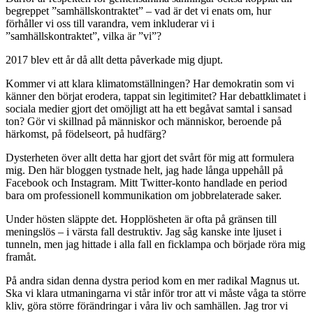
begreppet ”samhällskontraktet” – vad är det vi enats om, hur
förhåller vi oss till varandra, vem inkluderar vi i
”samhällskontraktet”, vilka är ”vi”?
2017 blev ett år då allt detta påverkade mig djupt.
Kommer vi att klara klimatomställningen? Har demokratin som vi
känner den börjat erodera, tappat sin legitimitet? Har debattklimatet i
sociala medier gjort det omöjligt att ha ett begåvat samtal i sansad
ton? Gör vi skillnad på människor och människor, beroende på
härkomst, på födelseort, på hudfärg?
Dysterheten över allt detta har gjort det svårt för mig att formulera
mig. Den här bloggen tystnade helt, jag hade långa uppehåll på
Facebook och Instagram. Mitt Twitter-konto handlade en period
bara om professionell kommunikation om jobbrelaterade saker.
Under hösten släppte det. Hopplösheten är ofta på gränsen till
meningslös – i värsta fall destruktiv. Jag såg kanske inte ljuset i
tunneln, men jag hittade i alla fall en ficklampa och började röra mig
framåt.
På andra sidan denna dystra period kom en mer radikal Magnus ut.
Ska vi klara utmaningarna vi står inför tror att vi måste våga ta större
kliv, göra större förändringar i våra liv och samhällen. Jag tror vi