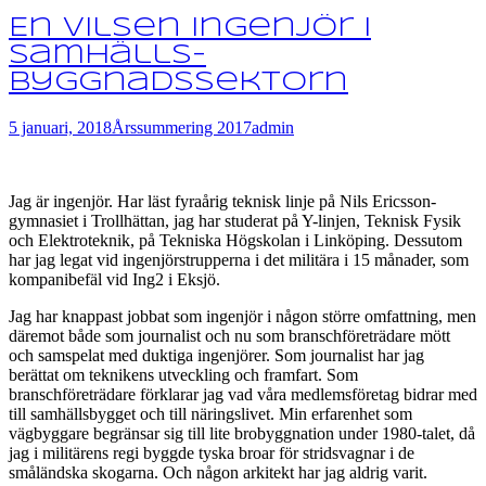
En vilsen ingenjör i
samhälls-
byggnadssektorn
5 januari, 2018
Årssummering 2017
admin
Jag är ingenjör. Har läst fyraårig teknisk linje på Nils Ericsson-
gymnasiet i Trollhättan, jag har studerat på Y-linjen, Teknisk Fysik
och Elektroteknik, på Tekniska Högskolan i Linköping. Dessutom
har jag legat vid ingenjörstrupperna i det militära i 15 månader, som
kompanibefäl vid Ing2 i Eksjö.
Jag har knappast jobbat som ingenjör i någon större omfattning, men
däremot både som journalist och nu som branschföreträdare mött
och samspelat med duktiga ingenjörer. Som journalist har jag
berättat om teknikens utveckling och framfart. Som
branschföreträdare förklarar jag vad våra medlemsföretag bidrar med
till samhällsbygget och till näringslivet. Min erfarenhet som
vägbyggare begränsar sig till lite brobyggnation under 1980-talet, då
jag i militärens regi byggde tyska broar för stridsvagnar i de
småländska skogarna. Och någon arkitekt har jag aldrig varit.