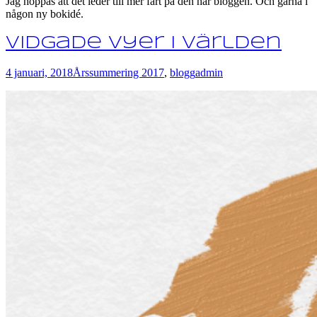
Jag hoppas att det leder till mer fart på den här bloggen. Och gärna i
någon ny bokidé.
Vidgade vyer i världen
4 januari, 2018
Årssummering 2017
,
blogg
admin