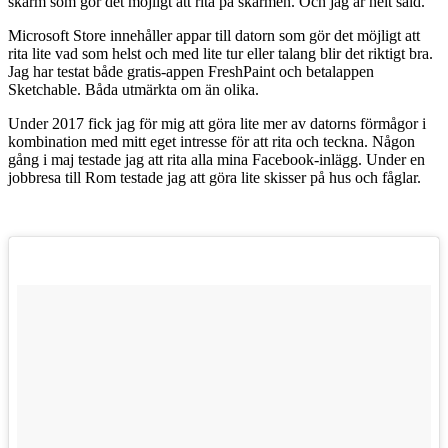
skärm som gör det möjligt att rita på skärmen. Och jag är helt såld.
Microsoft Store innehåller appar till datorn som gör det möjligt att
rita lite vad som helst och med lite tur eller talang blir det riktigt bra.
Jag har testat både gratis-appen FreshPaint och betalappen
Sketchable. Båda utmärkta om än olika.
Under 2017 fick jag för mig att göra lite mer av datorns förmågor i
kombination med mitt eget intresse för att rita och teckna. Någon
gång i maj testade jag att rita alla mina Facebook-inlägg. Under en
jobbresa till Rom testade jag att göra lite skisser på hus och fåglar.