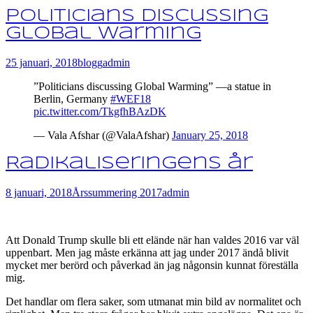
Politicians discussing
Global Warming
25 januari, 2018
blogg
admin
”Politicians discussing Global Warming” —a statue in
Berlin, Germany
#WEF18
pic.twitter.com/TkgfhBAzDK
— Vala Afshar (@ValaAfshar)
January 25, 2018
Radikaliseringens år
8 januari, 2018
Årssummering 2017
admin
Att Donald Trump skulle bli ett elände när han valdes 2016 var väl
uppenbart. Men jag måste erkänna att jag under 2017 ändå blivit
mycket mer berörd och påverkad än jag någonsin kunnat föreställa
mig.
Det handlar om flera saker, som utmanat min bild av normalitet och