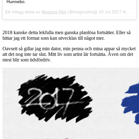
Hunnebo.
Ett inlägg delat av
Magnus Höij
(@magnushoij)
10 Jul 2017 kl. 12:59 PDT
2018 kanske detta lekfulla men ganska planlösa fortsätter. Eller så
hittar jag ett format som kan utvecklas till något mer.
Oavsett så gillar jag min dator, min penna och mina appar så mycket
att det nog inte tar slut. Mitt liv som artist lär fortsätta. Även om det
mest blir som tidsfördriv.