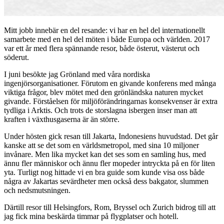
Mitt jobb innebär en del resande: vi har en hel del internationellt
samarbete med en hel del möten i både Europa och världen. 2017
var ett år med flera spännande resor, både österut, västerut och
söderut.
I juni besökte jag Grönland med våra nordiska
ingenjörsorganisationer. Förutom en givande konferens med många
viktiga frågor, blev mötet med den grönländska naturen mycket
givande. Förståelsen för miljöförändringarnas konsekvenser är extra
tydliga i Arktis. Och trots de storslagna isbergen inser man att
kraften i växthusgaserna är än större.
Under hösten gick resan till Jakarta, Indonesiens huvudstad. Det går
kanske att se det som en världsmetropol, med sina 10 miljoner
invånare. Men lika mycket kan det ses som en samling hus, med
ännu fler människor och ännu fler mopeder intryckta på en för liten
yta. Turligt nog hittade vi en bra guide som kunde visa oss både
några av Jakartas sevärdheter men också dess bakgator, slummen
och nedsmutsningen.
Därtill resor till Helsingfors, Rom, Bryssel och Zurich bidrog till att
jag fick mina beskärda timmar på flygplatser och hotell.