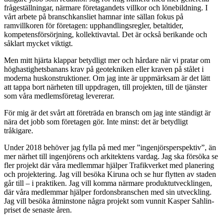
frågeställningar, närmare företagandets villkor och lönebildning. I
vårt arbete på branschkansliet hamnar inte sällan fokus på
ramvillkoren för företagen: upphandlingsregler, betaltider,
kompetensförsörjning, kollektivavtal. Det är också berikande och
såklart mycket viktigt.
Men mitt hjärta klappar betydligt mer och hårdare när vi pratar om
höghastighetsbanans krav på geotekniken eller kraven på stålet i
moderna huskonstruktioner. Om jag inte är uppmärksam är det lätt
att tappa bort närheten till uppdragen, till projekten, till de tjänster
som våra medlemsföretag levererar.
För mig är det svårt att företräda en bransch om jag inte ständigt är
nära det jobb som företagen gör. Inte minst: det är betydligt
tråkigare.
Under 2018 behöver jag fylla på med mer ”ingenjörsperspektiv”, än
mer närhet till ingenjörens och arkitektens vardag. Jag ska försöka se
fler projekt där våra medlemmar hjälper Trafikverket med planering
och projektering. Jag vill besöka Kiruna och se hur flytten av staden
går till – i praktiken. Jag vill komma närmare produktutvecklingen,
där våra medlemmar hjälper fordonsbranschen med sin utveckling.
Jag vill besöka åtminstone några projekt som vunnit Kasper Sahlin-
priset de senaste åren.