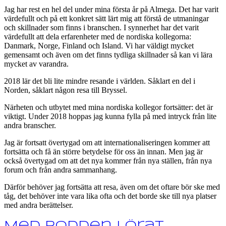
Jag har rest en hel del under mina första år på Almega. Det har varit
värdefullt och på ett konkret sätt lärt mig att förstå de utmaningar
och skillnader som finns i branschen. I synnerhet har det varit
värdefullt att dela erfarenheter med de nordiska kollegorna:
Danmark, Norge, Finland och Island. Vi har väldigt mycket
gemensamt och även om det finns tydliga skillnader så kan vi lära
mycket av varandra.
2018 lär det bli lite mindre resande i världen. Såklart en del i
Norden, såklart någon resa till Bryssel.
Närheten och utbytet med mina nordiska kollegor fortsätter: det är
viktigt. Under 2018 hoppas jag kunna fylla på med intryck från lite
andra branscher.
Jag är fortsatt övertygad om att internationaliseringen kommer att
fortsätta och få än större betydelse för oss än innan. Men jag är
också övertygad om att det nya kommer från nya ställen, från nya
forum och från andra sammanhang.
Därför behöver jag fortsätta att resa, även om det oftare bör ske med
tåg, det behöver inte vara lika ofta och det borde ske till nya platser
med andra berättelser.