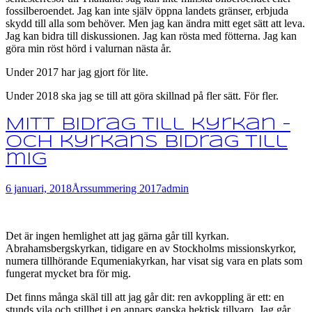
fossilberoendet. Jag kan inte själv öppna landets gränser, erbjuda
skydd till alla som behöver. Men jag kan ändra mitt eget sätt att leva.
Jag kan bidra till diskussionen. Jag kan rösta med fötterna. Jag kan
göra min röst hörd i valurnan nästa år.
Under 2017 har jag gjort för lite.
Under 2018 ska jag se till att göra skillnad på fler sätt. För fler.
Mitt bidrag till kyrkan –
och kyrkans bidrag till
mig
6 januari, 2018
Årssummering 2017
admin
Det är ingen hemlighet att jag gärna går till kyrkan.
Abrahamsbergskyrkan, tidigare en av Stockholms missionskyrkor,
numera tillhörande Equmeniakyrkan, har visat sig vara en plats som
fungerat mycket bra för mig.
Det finns många skäl till att jag går dit: ren avkoppling är ett: en
stunds vila och stillhet i en annars ganska hektisk tillvaro. Jag går