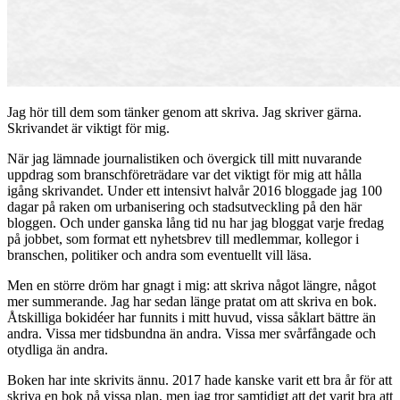
Jag hör till dem som tänker genom att skriva. Jag skriver gärna.
Skrivandet är viktigt för mig.
När jag lämnade journalistiken och övergick till mitt nuvarande
uppdrag som branschföreträdare var det viktigt för mig att hålla
igång skrivandet. Under ett intensivt halvår 2016 bloggade jag 100
dagar på raken om urbanisering och stadsutveckling på den här
bloggen. Och under ganska lång tid nu har jag bloggat varje fredag
på jobbet, som format ett nyhetsbrev till medlemmar, kollegor i
branschen, politiker och andra som eventuellt vill läsa.
Men en större dröm har gnagt i mig: att skriva något längre, något
mer summerande. Jag har sedan länge pratat om att skriva en bok.
Åtskilliga bokidéer har funnits i mitt huvud, vissa såklart bättre än
andra. Vissa mer tidsbundna än andra. Vissa mer svårfångade och
otydliga än andra.
Boken har inte skrivits ännu. 2017 hade kanske varit ett bra år för att
skriva en bok på vissa plan, men jag tror samtidigt att det varit bra att