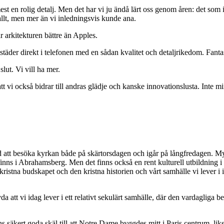
 mest en rolig detalj. Men det har vi ju ändå lärt oss genom åren: det s
e allt, men mer än vi inledningsvis kunde ana.
r arkitekturen bättre än Apples.
 städer direkt i telefonen med en sådan kvalitet och detaljrikedom. Fantas
slut. Vi vill ha mer.
att vi också bidrar till andras glädje och kanske innovationslusta. Inte
id att besöka kyrkan både på skärtorsdagen och igår på långfredagen. My
ns i Abrahamsberg. Men det finns också en rent kulturell utbildning i 
stna budskapet och den kristna historien och vårt samhälle vi lever i idag.
da att vi idag lever i ett relativt sekulärt samhälle, där den vardagliga
s säkert goda skäl till att Notre Dame byggdes mitt i Paris centrum, li