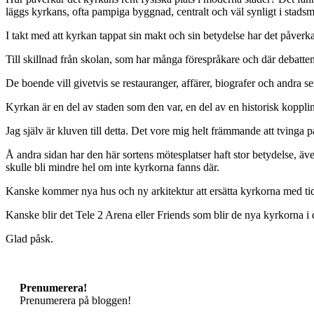
läggs kyrkans, ofta pampiga byggnad, centralt och väl synligt i stadsm
I takt med att kyrkan tappat sin makt och sin betydelse har det påverk
Till skillnad från skolan, som har många förespråkare och där debatten 
De boende vill givetvis se restauranger, affärer, biografer och andra se
Kyrkan är en del av staden som den var, en del av en historisk kopplin
Jag själv är kluven till detta. Det vore mig helt främmande att tvinga
Å andra sidan har den här sortens mötesplatser haft stor betydelse, äve
skulle bli mindre hel om inte kyrkorna fanns där.
Kanske kommer nya hus och ny arkitektur att ersätta kyrkorna med tiden.
Kanske blir det Tele 2 Arena eller Friends som blir de nya kyrkorna i 
Glad påsk.
Prenumerera!
Prenumerera på bloggen!