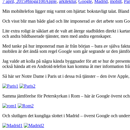
7 april, 2015
#blogg100
Apple
,
arkitektur
,
Google
,
Madrid
,
mobilt
,
Par
Min mobiltelefon ligger mig varmt om hjärtat: bokstavligt talat. Bland f
Och visst blir man både glad och lite imponerad av det arbete som Goo
Lite extra roligt är såklart att de valt att återge stadbilden direkt i k
och andra bildbaserade tjänster, men med andra egenskaper.
Med tanke på hur imponerad man är från början – bara av själva faktum
mobilen är det ändå som regel Google som går segrande ur den jämför
Jag valde att kolla på några kända byggnader för att se hur de presentera
också hända att en Android-telefon kan komma åt mer information från
Så här ser Notre Dame i Paris ut i dessa två tjänster – den övre Appl
Samma jämförelse för Peterskyrkan i Rom – här är Google överst och
Och slutligen det kungliga slottet i Madrid – överst Google och under