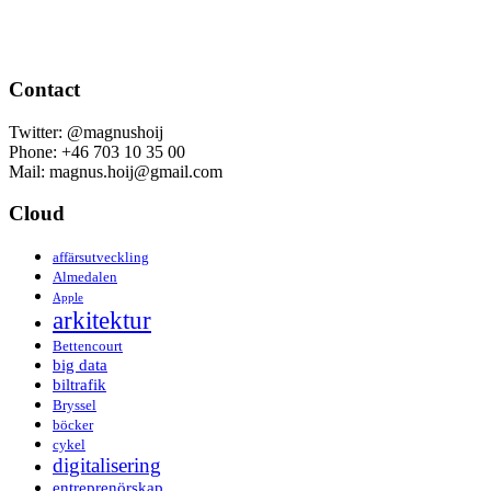
Contact
Twitter: @magnushoij
Phone: +46 703 10 35 00
Mail: magnus.hoij@gmail.com
Cloud
affärsutveckling
Almedalen
Apple
arkitektur
Bettencourt
big data
biltrafik
Bryssel
böcker
cykel
digitalisering
entreprenörskap