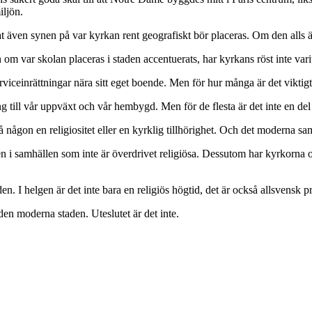
iljön.
at även synen på var kyrkan rent geografiskt bör placeras. Om den alls 
om var skolan placeras i staden accentuerats, har kyrkans röst inte vari
rviceinrättningar nära sitt eget boende. Men för hur många är det viktigt 
g till vår uppväxt och vår hembygd. Men för de flesta är det inte en del
 på någon en religiositet eller en kyrklig tillhörighet. Och det moderna 
n i samhällen som inte är överdrivet religiösa. Dessutom har kyrkorna oft
 I helgen är det inte bara en religiös högtid, det är också allsvensk pr
den moderna staden. Uteslutet är det inte.