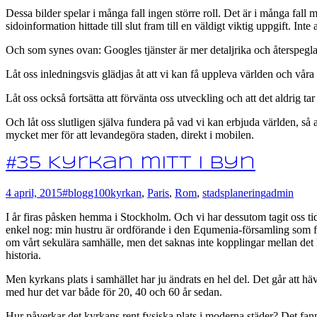
Dessa bilder spelar i många fall ingen större roll. Det är i många fall
sidoinformation hittade till slut fram till en väldigt viktig uppgift. Int
Och som synes ovan: Googles tjänster är mer detaljrika och återspegla
Låt oss inledningsvis glädjas åt att vi kan få uppleva världen och våra
Låt oss också fortsätta att förvänta oss utveckling och att det aldrig tar 
Och låt oss slutligen själva fundera på vad vi kan erbjuda världen, så 
mycket mer för att levandegöra staden, direkt i mobilen.
#35 Kyrkan mitt i byn
4 april, 2015
#blogg100
kyrkan
,
Paris
,
Rom
,
stadsplanering
admin
I år firas påsken hemma i Stockholm. Och vi har dessutom tagit oss t
enkel nog: min hustru är ordförande i den Equmenia-församling som fin
om vårt sekulära samhälle, men det saknas inte kopplingar mellan det kri
historia.
Men kyrkans plats i samhället har ju ändrats en hel del. Det går att häv
med hur det var både för 20, 40 och 60 år sedan.
Hur påverkar det kyrkans rent fysiska plats i moderna städer? Det fann