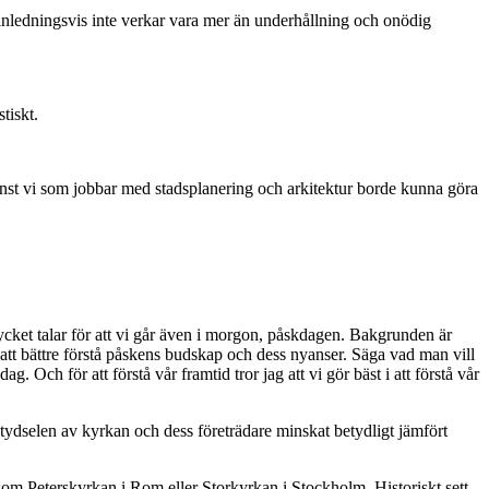
om inledningsvis inte verkar vara mer än underhållning och onödig
tiskt.
 minst vi som jobbar med stadsplanering och arkitektur borde kunna göra
cket talar för att vi går även i morgon, påskdagen. Bakgrunden är
att bättre förstå påskens budskap och dess nyanser. Säga vad man vill
 Och för att förstå vår framtid tror jag att vi gör bäst i att förstå vår
 betydselen av kyrkan och dess företrädare minskat betydligt jämfört
ksom Peterskyrkan i Rom eller Storkyrkan i Stockholm. Historiskt sett