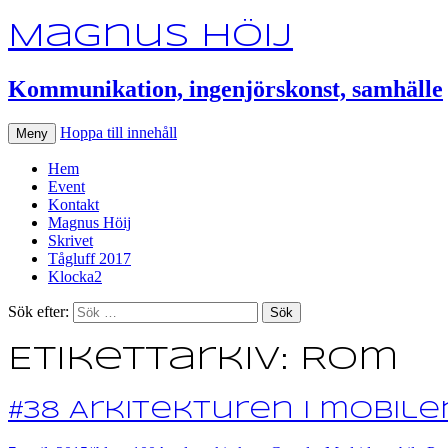
Magnus Höij
Kommunikation, ingenjörskonst, samhälle
Hoppa till innehåll
Meny
Hem
Event
Kontakt
Magnus Höij
Skrivet
Tågluff 2017
Klocka2
Sök efter:
Etikettarkiv: Rom
#38 Arkitekturen i mobile