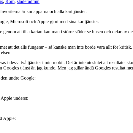
is
,
Rom
,
städer
admin
avoriterna är kartapparna och alla karttjänster.
gle, Microsoft och Apple gjort med sina karttjänster.
artan: genom att tilta kartan kan man i större städer se husen och delar av
et att det alls fungerar – så kanske man inte borde vara allt för kriti
elsen.
s i dessa två tjänster i min mobil. Det är inte uteslutet att resultatet sk
 Googles tjänst än jag kunde. Men jag gillar ändå Googles resultat mer
e, den undre Google:
 Apple underst:
st Apple: