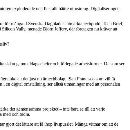
en exploderade och fick allt bättre utrustning. Digitaliseringen
era för många. I Svenska Dagbladets utmärkta techpodd, Tech Brief,
Silicon Vally, menade Björn Jeffery, där företagen nu kräver att
tsliv?
dra sidan gammaldags chefer och förlegade arbetsformer. De som ser
tertanke att det just nu är techbolag i San Francisco som vill få
en i en digital omställning, ser alltså utmaningar med att personalen
rka det gemensamma projektet – inte bara se till att varje
ra med och bidra.
ar gjort det lättare att få ihop livspusslet. Många vittnar om att de