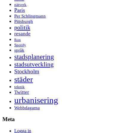
nätverk
Paris
Per Schlingmann
Pittsburgh
politik
resande
Rom
Spotify
språk
stadsplanering
stadsutveckling
Stockholm
städer
teknik
Twitter
urbanisering
Webbdagarna
Meta
Logga in