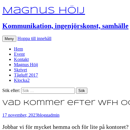
Magnus Höij
Kommunikation, ingenjörskonst, samhälle
Hoppa till innehåll
Meny
Hem
Event
Kontakt
Magnus Höij
Skrivet
Tågluff 2017
Klocka2
Sök efter:
Vad kommer efter WFH o
17 november, 2023
blogg
admin
Jobbar vi för mycket hemma och för lite på kontoret? 