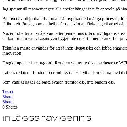
Jag spetsar till resonemanget: alla chefer hänger inte över axeln på 
Behovet av att jobba tillsammans är avgörande i många processer, för m
få ihop ett företag som en helhet är det svårt att tänka sig ett arbetssät
Nu, en tid efter att vi återvänt efter pandemins ofta ofrivilliga dist
ett kontor kan vara. Lösningen ligger inte enbart i mer teknik, fler p
Tekniken måste användas för att få ihop livspusslet och jobba smartar
innovation.
Dragkampen är inte avgjord. Rond ett vanns av distansarbetarna: WFH
Låt oss redan nu fundera på rond tre, där vi nyttjar fördelarna med dis
Som vanligt ligger de bästa svaren framför oss, inte bakom oss.
Tweet
Share
Share
0
Shares
Inläggsnavigering