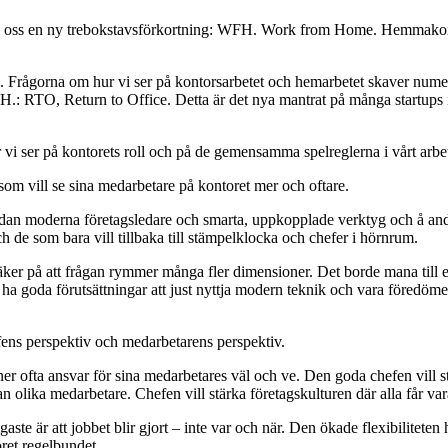
ra oss en ny trebokstavsförkortning: WFH. Work from Home. Hemmakontor
. Frågorna om hur vi ser på kontorsarbetet och hemarbetet skaver num
: RTO, Return to Office. Detta är det nya mantrat på många startups i 
r vi ser på kontorets roll och på de gemensamma spelreglerna i vårt arbe
som vill se sina medarbetare på kontoret mer och oftare.
sidan moderna företagsledare och smarta, uppkopplade verktyg och å an
h de som bara vill tillbaka till stämpelklocka och chefer i hörnrum.
äker på att frågan rymmer många fler dimensioner. Det borde mana till ef
de ha goda förutsättningar att just nyttja modern teknik och vara föredöm
efens perspektiv och medarbetarens perspektiv.
 ofta ansvar för sina medarbetares väl och ve. Den goda chefen vill stä
an olika medarbetare. Chefen vill stärka företagskulturen där alla får va
aste är att jobbet blir gjort – inte var och när. Den ökade flexibiliteten h
oret regelbundet.