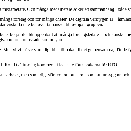
sina medarbetare. Och många medarbetare söker ett sammanhang i både st
ånga företag och för många chefer. De digitala verktygen är – åtminstone
t där enskilda inte behöver ta hänsyn till övriga i gruppen.
ansarbete, börjar det bli uppenbart att många företagsledare – och kansk
ingis-bord och minskade kontorsytor.
e. Men vi vi måste samtidigt hitta tillbaka till det gemensamma, där de
. Rond två tror jag kommer att ledas av förespråkarna för RTO.
tansarbetet, men samtidigt stärker kontorets roll som kulturbyggare och m