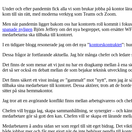
Under och efter pandemin fick alla vi som brukar jobba på kontor lä
kom till sin rätt, med moderna verktyg som Teams och Zoom.
Men när pandemin ligger bakom oss har kontorets roll kommit i fokus
spanade nyligen
Björn Jeffery om det nya begreppet, som ersätter WFH.
medarbetarna ska tillbaka till kontoret.
I en tidigare blogg resonerade jag om det nya ”
kontorskontraktet
”: hu
Dessa frågor är fortfarande aktuella. Jag hör många chefer och ledare 
Det finns de som menar att vi just nu har en dragkamp mellan å ena 
det så ser också en debatt mellan de som bejakar teknisk utveckling oc
Det finns säkert ett visst inslag av ”gammalt” mot ”nytt”, men jag är s
tillbaka sina medarbetare till kontoret. Dessa aktörer, trots att de bor
sitter på sina hemmakontor.
Jag tror att en avgörande konflikt finns mellan arbetsgivarens och ch
Chefen vill bygga lag, skapa sammanhållning, se synergier – och känner
medarbetare gör så gott den kan. Chefen vill se skapa ett lärande mell
Medarbetaren å andra sidan ser som regel till sitt eget bidrag. Det viktig
både jobbar mer och får mer gjort när de inte behöver pendla till kont