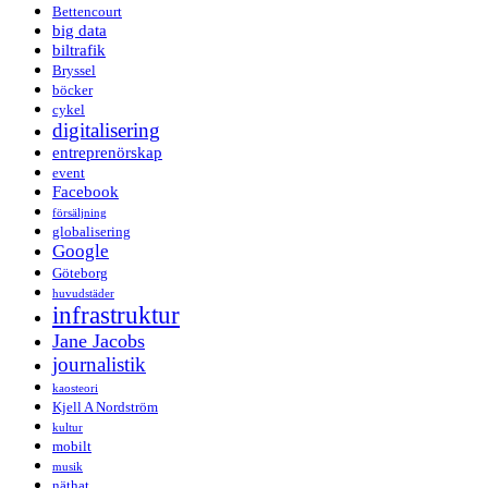
Bettencourt
big data
biltrafik
Bryssel
böcker
cykel
digitalisering
entreprenörskap
event
Facebook
försäljning
globalisering
Google
Göteborg
huvudstäder
infrastruktur
Jane Jacobs
journalistik
kaosteori
Kjell A Nordström
kultur
mobilt
musik
näthat