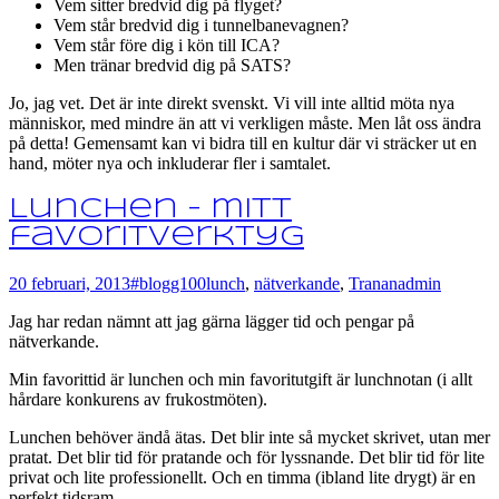
Vem sitter bredvid dig på flyget?
Vem står bredvid dig i tunnelbanevagnen?
Vem står före dig i kön till ICA?
Men tränar bredvid dig på SATS?
Jo, jag vet. Det är inte direkt svenskt. Vi vill inte alltid möta nya
människor, med mindre än att vi verkligen måste. Men låt oss ändra
på detta! Gemensamt kan vi bidra till en kultur där vi sträcker ut en
hand, möter nya och inkluderar fler i samtalet.
Lunchen – mitt
favoritverktyg
20 februari, 2013
#blogg100
lunch
,
nätverkande
,
Tranan
admin
Jag har redan nämnt att jag gärna lägger tid och pengar på
nätverkande.
Min favorittid är lunchen och min favoritutgift är lunchnotan (i allt
hårdare konkurens av frukostmöten).
Lunchen behöver ändå ätas. Det blir inte så mycket skrivet, utan mer
pratat. Det blir tid för pratande och för lyssnande. Det blir tid för lite
privat och lite professionellt. Och en timma (ibland lite drygt) är en
perfekt tidsram.