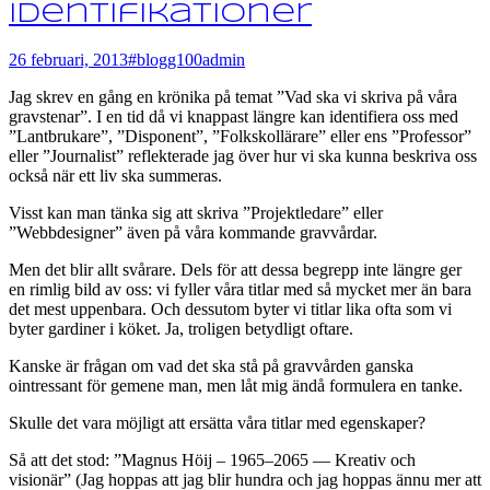
identifikationer
26 februari, 2013
#blogg100
admin
Jag skrev en gång en krönika på temat ”Vad ska vi skriva på våra
gravstenar”. I en tid då vi knappast längre kan identifiera oss med
”Lantbrukare”, ”Disponent”, ”Folkskollärare” eller ens ”Professor”
eller ”Journalist” reflekterade jag över hur vi ska kunna beskriva oss
också när ett liv ska summeras.
Visst kan man tänka sig att skriva ”Projektledare” eller
”Webbdesigner” även på våra kommande gravvårdar.
Men det blir allt svårare. Dels för att dessa begrepp inte längre ger
en rimlig bild av oss: vi fyller våra titlar med så mycket mer än bara
det mest uppenbara. Och dessutom byter vi titlar lika ofta som vi
byter gardiner i köket. Ja, troligen betydligt oftare.
Kanske är frågan om vad det ska stå på gravvården ganska
ointressant för gemene man, men låt mig ändå formulera en tanke.
Skulle det vara möjligt att ersätta våra titlar med egenskaper?
Så att det stod: ”Magnus Höij – 1965–2065 — Kreativ och
visionär” (Jag hoppas att jag blir hundra och jag hoppas ännu mer att