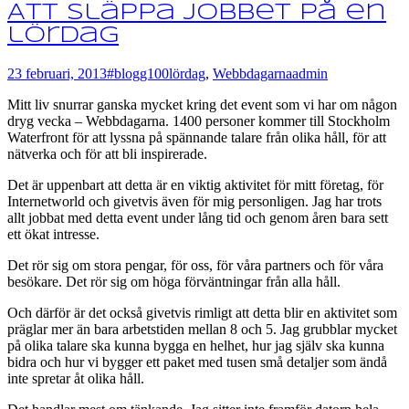
Att släppa jobbet på en
lördag
23 februari, 2013
#blogg100
lördag
,
Webbdagarna
admin
Mitt liv snurrar ganska mycket kring det event som vi har om någon
dryg vecka – Webbdagarna. 1400 personer kommer till Stockholm
Waterfront för att lyssna på spännande talare från olika håll, för att
nätverka och för att bli inspirerade.
Det är uppenbart att detta är en viktig aktivitet för mitt företag, för
Internetworld och givetvis även för mig personligen. Jag har trots
allt jobbat med detta event under lång tid och genom åren bara sett
ett ökat intresse.
Det rör sig om stora pengar, för oss, för våra partners och för våra
besökare. Det rör sig om höga förväntningar från alla håll.
Och därför är det också givetvis rimligt att detta blir en aktivitet som
präglar mer än bara arbetstiden mellan 8 och 5. Jag grubblar mycket
på olika talare ska kunna bygga en helhet, hur jag själv ska kunna
bidra och hur vi bygger ett paket med tusen små detaljer som ändå
inte spretar åt olika håll.