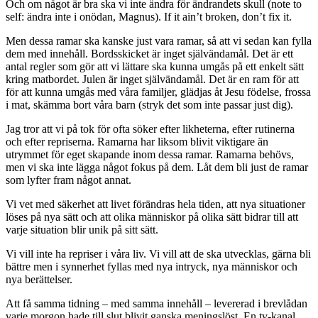
Och om något är bra ska vi inte ändra för ändrandets skull (note to
self: ändra inte i onödan, Magnus). If it ain’t broken, don’t fix it.
Men dessa ramar ska kanske just vara ramar, så att vi sedan kan fylla
dem med innehåll. Bordsskicket är inget självändamål. Det är ett
antal regler som gör att vi lättare ska kunna umgås på ett enkelt sätt
kring matbordet. Julen är inget självändamål. Det är en ram för att
för att kunna umgås med våra familjer, glädjas åt Jesu födelse, frossa
i mat, skämma bort våra barn (stryk det som inte passar just dig).
Jag tror att vi på tok för ofta söker efter likheterna, efter rutinerna
och efter repriserna. Ramarna har liksom blivit viktigare än
utrymmet för eget skapande inom dessa ramar. Ramarna behövs,
men vi ska inte lägga något fokus på dem. Låt dem bli just de ramar
som lyfter fram något annat.
Vi vet med säkerhet att livet förändras hela tiden, att nya situationer
löses på nya sätt och att olika människor på olika sätt bidrar till att
varje situation blir unik på sitt sätt.
Vi vill inte ha repriser i våra liv. Vi vill att de ska utvecklas, gärna bli
bättre men i synnerhet fyllas med nya intryck, nya människor och
nya berättelser.
Att få samma tidning – med samma innehåll – levererad i brevlådan
varje morgon hade till slut blivit ganska meningslöst. En tv-kanal