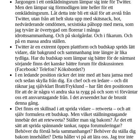
Jargongen i ett omklädningsrum lämpar sig inte för Twitter.
Men den lämpar sig förmodligen inte heller för ett
omklädningsrum. Låt detta inte bli ett skäl för att avstå från
Twitter, utan från att helt sluta upp med skitsnack, hot,
nedvärderande omdömen, sexistiska påhopp med mera, som
jag tyvärr är övertygad om florerar i många
idrottssammanhang. Och på skolgårdar. Och i fikarum. Och
på en massa andra ställen.
Twitter är en extremt öppen plattform och budskap sprids lätt
vidare, där bakgrund och sammanhang inte längre är lika
tydliga. Har du budskap som lämpar sig bättre för de närmast
sörjande finns det kanske bättre forum för diskussionen
(Facebook? Telefon? Köksbordet?)
I en ledande position räcker det inte med att bara jamsa med
och sedan skylla från dig. En chef och en ledare – och dit
räknar jag självklart Bratt/Fryklund – har fått den positionen
för att de är några vi andra ska ta rygg på och som vi förväntar
oss ett ansvarstagande från. I det avseendet har de brustit
denna gång.
Det finns en skillnad i att sprida vidare – retweeta – och att
själv formulera ett budskap. Men vilket ställningstagande
innebär det att reteweeta? Ställer man sig bakom? Är det ett
sätt att sprida spännande tankar, rappa forumuleringar?
Behöver du förstå hela sammanhanget? Behöver du ställa dig
bakom innehållet? Detta håller vi på att lära oss. Jag tror inte