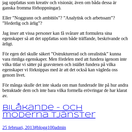
jag uppfattas som kreativ och visionär, även om båda dessa är
ganska fromma förhoppningar).
Eller ”Noggrann och ambitiös”? ”Analytisk och arbetssam”?
”Hederlig och ärlig”?
Jag inser att vissa personer kan få svårare att formulera sina
egenskaper så att det uppfattas som både träffande, beskrivande och
ärligt.
För egen del skulle säkert ”Ostrukturerad och orealistisk” kunna
vara rimliga egenskaper. Men fördelen med att fundera igenom inte
vilka titlar vi sätter på gravstenen och istället fundera på vilka
egenskaper vi förknippas med är att det också kan vägleda oss
genom livet.
För många skulle det inte skada om man funderade lite på hur andra
betraktade dem och inte bara vilka formella erövringar de har klarat
av.
Bilåkande – och
moderna tjänster
25 februari, 2013
#blogg100
admin