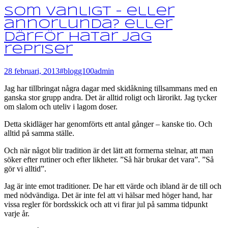
Som vanligt – eller
annorlunda? eller
Därför hatar jag
repriser
28 februari, 2013
#blogg100
admin
Jag har tillbringat några dagar med skidåkning tillsammans med en
ganska stor grupp andra. Det är alltid roligt och lärorikt. Jag tycker
om slalom och uteliv i lagom doser.
Detta skidläger har genomförts ett antal gånger – kanske tio. Och
alltid på samma ställe.
Och när något blir tradition är det lätt att formerna stelnar, att man
söker efter rutiner och efter likheter. ”Så här brukar det vara”. ”Så
gör vi alltid”.
Jag är inte emot traditioner. De har ett värde och ibland är de till och
med nödvändiga. Det är inte fel att vi hälsar med höger hand, har
vissa regler för bordsskick och att vi firar jul på samma tidpunkt
varje år.