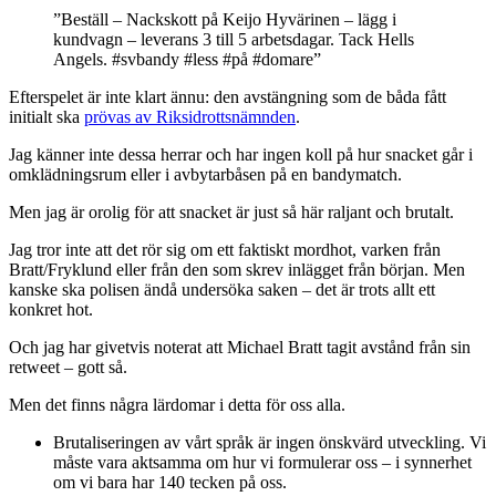
”Beställ – Nackskott på Keijo Hyvärinen – lägg i
kundvagn – leverans 3 till 5 arbetsdagar. Tack Hells
Angels. #svbandy #less #på #domare”
Efterspelet är inte klart ännu: den avstängning som de båda fått
initialt ska
prövas av Riksidrottsnämnden
.
Jag känner inte dessa herrar och har ingen koll på hur snacket går i
omklädningsrum eller i avbytarbåsen på en bandymatch.
Men jag är orolig för att snacket är just så här raljant och brutalt.
Jag tror inte att det rör sig om ett faktiskt mordhot, varken från
Bratt/Fryklund eller från den som skrev inlägget från början. Men
kanske ska polisen ändå undersöka saken – det är trots allt ett
konkret hot.
Och jag har givetvis noterat att Michael Bratt tagit avstånd från sin
retweet – gott så.
Men det finns några lärdomar i detta för oss alla.
Brutaliseringen av vårt språk är ingen önskvärd utveckling. Vi
måste vara aktsamma om hur vi formulerar oss – i synnerhet
om vi bara har 140 tecken på oss.