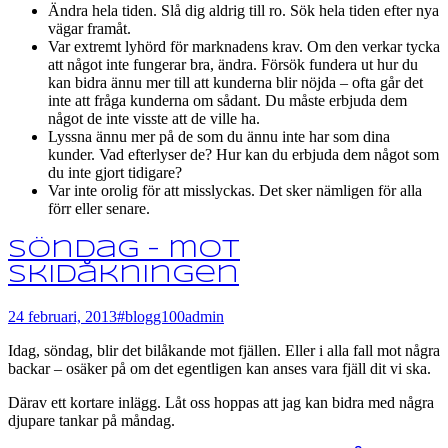
Ändra hela tiden. Slå dig aldrig till ro. Sök hela tiden efter nya
vägar framåt.
Var extremt lyhörd för marknadens krav. Om den verkar tycka
att något inte fungerar bra, ändra. Försök fundera ut hur du
kan bidra ännu mer till att kunderna blir nöjda – ofta går det
inte att fråga kunderna om sådant. Du måste erbjuda dem
något de inte visste att de ville ha.
Lyssna ännu mer på de som du ännu inte har som dina
kunder. Vad efterlyser de? Hur kan du erbjuda dem något som
du inte gjort tidigare?
Var inte orolig för att misslyckas. Det sker nämligen för alla
förr eller senare.
Söndag – mot
skidåkningen
24 februari, 2013
#blogg100
admin
Idag, söndag, blir det bilåkande mot fjällen. Eller i alla fall mot några
backar – osäker på om det egentligen kan anses vara fjäll dit vi ska.
Därav ett kortare inlägg. Låt oss hoppas att jag kan bidra med några
djupare tankar på måndag.