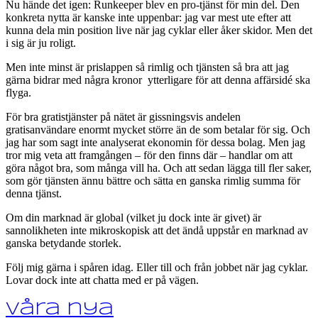
Nu hände det igen: Runkeeper blev en pro-tjänst för min del. Den
konkreta nytta är kanske inte uppenbar: jag var mest ute efter att
kunna dela min position live när jag cyklar eller åker skidor. Men det
i sig är ju roligt.
Men inte minst är prislappen så rimlig och tjänsten så bra att jag
gärna bidrar med några kronor ytterligare för att denna affärsidé ska
flyga.
För bra gratistjänster på nätet är gissningsvis andelen
gratisanvändare enormt mycket större än de som betalar för sig. Och
jag har som sagt inte analyserat ekonomin för dessa bolag. Men jag
tror mig veta att framgången – för den finns där – handlar om att
göra något bra, som många vill ha. Och att sedan lägga till fler saker,
som gör tjänsten ännu bättre och sätta en ganska rimlig summa för
denna tjänst.
Om din marknad är global (vilket ju dock inte är givet) är
sannolikheten inte mikroskopisk att det ändå uppstår en marknad av
ganska betydande storlek.
Följ mig gärna i spåren idag. Eller till och från jobbet när jag cyklar.
Lovar dock inte att chatta med er på vägen.
Våra nya