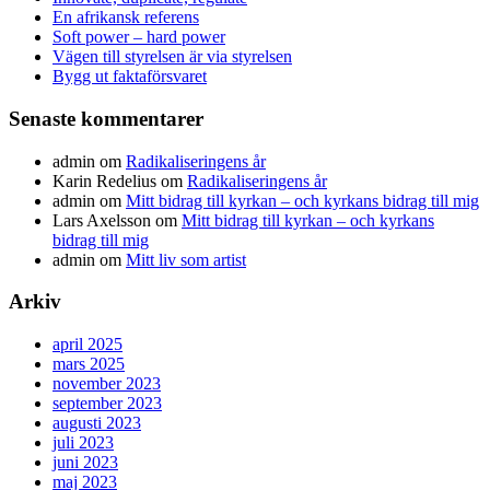
En afrikansk referens
Soft power – hard power
Vägen till styrelsen är via styrelsen
Bygg ut faktaförsvaret
Senaste kommentarer
admin
om
Radikaliseringens år
Karin Redelius
om
Radikaliseringens år
admin
om
Mitt bidrag till kyrkan – och kyrkans bidrag till mig
Lars Axelsson
om
Mitt bidrag till kyrkan – och kyrkans
bidrag till mig
admin
om
Mitt liv som artist
Arkiv
april 2025
mars 2025
november 2023
september 2023
augusti 2023
juli 2023
juni 2023
maj 2023