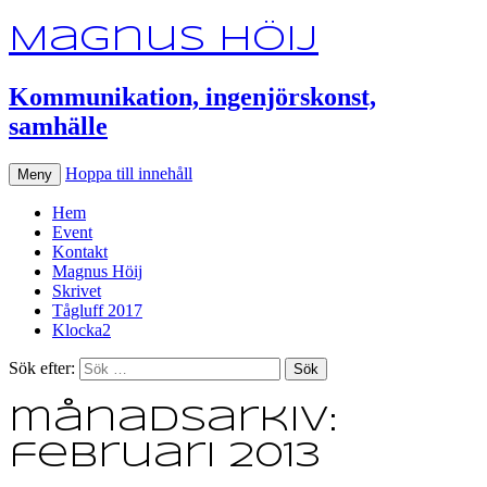
Magnus Höij
Kommunikation, ingenjörskonst,
samhälle
Hoppa till innehåll
Meny
Hem
Event
Kontakt
Magnus Höij
Skrivet
Tågluff 2017
Klocka2
Sök efter:
månadsarkiv:
februari 2013