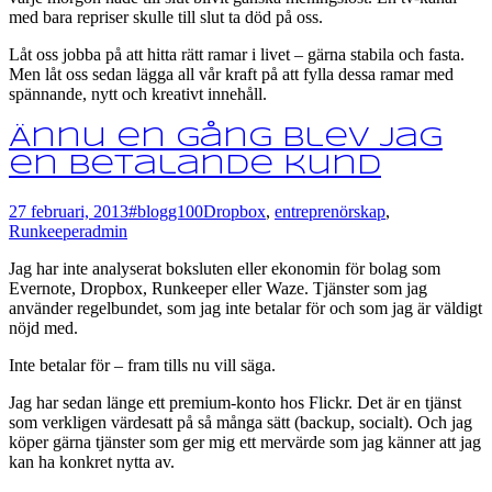
med bara repriser skulle till slut ta död på oss.
Låt oss jobba på att hitta rätt ramar i livet – gärna stabila och fasta.
Men låt oss sedan lägga all vår kraft på att fylla dessa ramar med
spännande, nytt och kreativt innehåll.
Ännu en gång blev jag
en betalande kund
27 februari, 2013
#blogg100
Dropbox
,
entreprenörskap
,
Runkeeper
admin
Jag har inte analyserat boksluten eller ekonomin för bolag som
Evernote, Dropbox, Runkeeper eller Waze. Tjänster som jag
använder regelbundet, som jag inte betalar för och som jag är väldigt
nöjd med.
Inte betalar för – fram tills nu vill säga.
Jag har sedan länge ett premium-konto hos Flickr. Det är en tjänst
som verkligen värdesatt på så många sätt (backup, socialt). Och jag
köper gärna tjänster som ger mig ett mervärde som jag känner att jag
kan ha konkret nytta av.