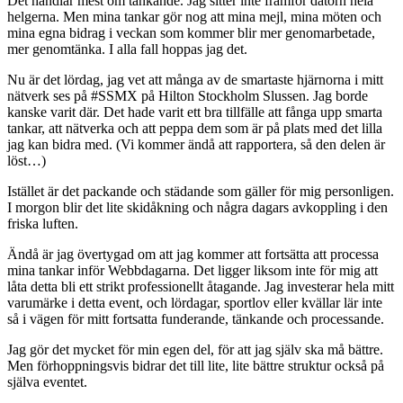
Det handlar mest om tänkande. Jag sitter inte framför datorn hela
helgerna. Men mina tankar gör nog att mina mejl, mina möten och
mina egna bidrag i veckan som kommer blir mer genomarbetade,
mer genomtänka. I alla fall hoppas jag det.
Nu är det lördag, jag vet att många av de smartaste hjärnorna i mitt
nätverk ses på #SSMX på Hilton Stockholm Slussen. Jag borde
kanske varit där. Det hade varit ett bra tillfälle att fånga upp smarta
tankar, att nätverka och att peppa dem som är på plats med det lilla
jag kan bidra med. (Vi kommer ändå att rapportera, så den delen är
löst…)
Istället är det packande och städande som gäller för mig personligen.
I morgon blir det lite skidåkning och några dagars avkoppling i den
friska luften.
Ändå är jag övertygad om att jag kommer att fortsätta att processa
mina tankar inför Webbdagarna. Det ligger liksom inte för mig att
låta detta bli ett strikt professionellt åtagande. Jag investerar hela mitt
varumärke i detta event, och lördagar, sportlov eller kvällar lär inte
så i vägen för mitt fortsatta funderande, tänkande och processande.
Jag gör det mycket för min egen del, för att jag själv ska må bättre.
Men förhoppningsvis bidrar det till lite, lite bättre struktur också på
själva eventet.