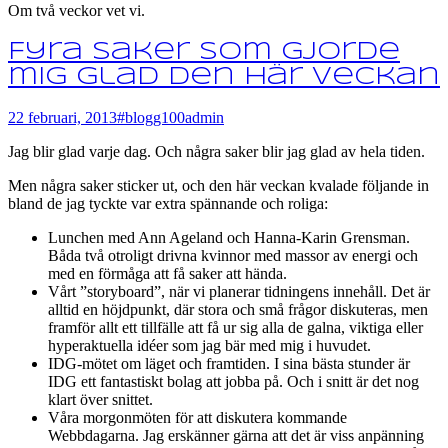
Om två veckor vet vi.
Fyra saker som gjorde
mig glad den här veckan
22 februari, 2013
#blogg100
admin
Jag blir glad varje dag. Och några saker blir jag glad av hela tiden.
Men några saker sticker ut, och den här veckan kvalade följande in
bland de jag tyckte var extra spännande och roliga:
Lunchen med Ann Ageland och Hanna-Karin Grensman.
Båda två otroligt drivna kvinnor med massor av energi och
med en förmåga att få saker att hända.
Vårt ”storyboard”, när vi planerar tidningens innehåll. Det är
alltid en höjdpunkt, där stora och små frågor diskuteras, men
framför allt ett tillfälle att få ur sig alla de galna, viktiga eller
hyperaktuella idéer som jag bär med mig i huvudet.
IDG-mötet om läget och framtiden. I sina bästa stunder är
IDG ett fantastiskt bolag att jobba på. Och i snitt är det nog
klart över snittet.
Våra morgonmöten för att diskutera kommande
Webbdagarna. Jag erskänner gärna att det är viss anpänning