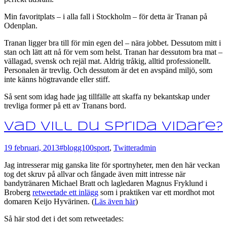
Min favoritplats – i alla fall i Stockholm – för detta är Tranan på
Odenplan.
Tranan ligger bra till för min egen del – nära jobbet. Dessutom mitt i
stan och lätt att nå för vem som helst. Tranan har dessutom bra mat –
vällagad, svensk och rejäl mat. Aldrig tråkig, alltid professionellt.
Personalen är trevlig. Och dessutom är det en avspänd miljö, som
inte känns högtravande eller stiff.
Så sent som idag hade jag tillfälle att skaffa ny bekantskap under
trevliga former på ett av Tranans bord.
Vad vill du sprida vidare?
19 februari, 2013
#blogg100
sport
,
Twitter
admin
Jag intresserar mig ganska lite för sportnyheter, men den här veckan
tog det skruv på allvar och fångade även mitt intresse när
bandytränaren Michael Bratt och lagledaren Magnus Fryklund i
Broberg
retweetade ett inlägg
som i praktiken var ett mordhot mot
domaren Keijo Hyvärinen. (
Läs även här
)
Så här stod det i det som retweetades: