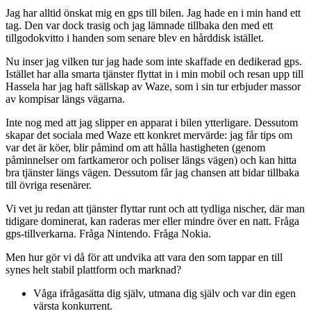
Jag har alltid önskat mig en gps till bilen. Jag hade en i min hand ett
tag. Den var dock trasig och jag lämnade tillbaka den med ett
tillgodokvitto i handen som senare blev en hårddisk istället.
Nu inser jag vilken tur jag hade som inte skaffade en dedikerad gps.
Istället har alla smarta tjänster flyttat in i min mobil och resan upp till
Hassela har jag haft sällskap av Waze, som i sin tur erbjuder massor
av kompisar längs vägarna.
Inte nog med att jag slipper en apparat i bilen ytterligare. Dessutom
skapar det sociala med Waze ett konkret mervärde: jag får tips om
var det är köer, blir påmind om att hålla hastigheten (genom
påminnelser om fartkameror och poliser längs vägen) och kan hitta
bra tjänster längs vägen. Dessutom får jag chansen att bidar tillbaka
till övriga resenärer.
Vi vet ju redan att tjänster flyttar runt och att tydliga nischer, där man
tidigare dominerat, kan raderas mer eller mindre över en natt. Fråga
gps-tillverkarna. Fråga Nintendo. Fråga Nokia.
Men hur gör vi då för att undvika att vara den som tappar en till
synes helt stabil plattform och marknad?
Våga ifrågasätta dig själv, utmana dig själv och var din egen
värsta konkurrent.