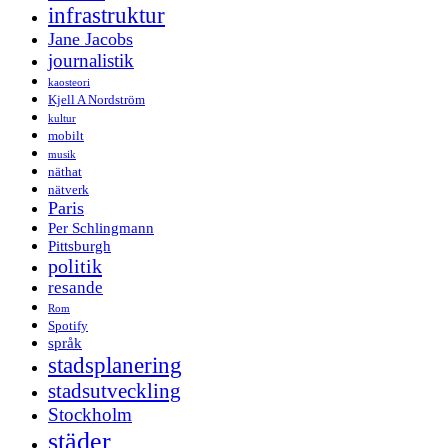
infrastruktur
Jane Jacobs
journalistik
kaosteori
Kjell A Nordström
kultur
mobilt
musik
näthat
nätverk
Paris
Per Schlingmann
Pittsburgh
politik
resande
Rom
Spotify
språk
stadsplanering
stadsutveckling
Stockholm
städer