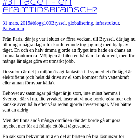
#31 Tåget – en
framtidsbransch?
31 mars, 2015
#blogg100
Bryssel
,
globalisering
,
infrastruktur
,
Paris
admin
Från Paris, där jag var i slutet av förra veckan, till Bryssel, där jag nu
tillbringar några dagar för konfererande tog jag mig med hjälp av
tåget. En och en halv timma gjorde att flyget inte hade en chans att
kunna konkurrera. Möjligen är bilen en hårdare konkurrent, men för
många lär tåget göra ett utmärkt jobb.
Dessutom är det ju miljömässigt fantastiskt. I synnerhet där tåget är
elektrifierat (och helst då drivs av el som kommer från vattenkraft
eller annan förnybar källa).
Behovet av satsningar på tåget är ju stort, inte minst hemma i
Sverige, där vi nu, lite yrvaket, inser att vi nog borde göra mer och
kanske även hålla efter våra redan gjorda investeringar. Men bättre
sent än aldrig.
Men det finns ändå många områden där det borde gå att göra
mycket mer för att främja ett ökat tågresande.
En sak som bekymrat mig en del är bristen på bra lösningar för