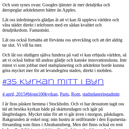
Och som synes ovan: Googles tjänster är mer detaljrika och
återspeglar arkitekturen bättre än Apples.
Låt oss inledningsvis glädjas åt att vi kan få uppleva världen och
våra städer direkt i telefonen med en sådan kvalitet och
detaljrikedom. Fantastiskt.
Låt oss också fortsätta att förvänta oss utveckling och att det aldrig
tar slut. Vi vill ha mer.
Och låt oss slutligen själva fundera på vad vi kan erbjuda världen, så
att vi också bidrar till andras glädje och kanske innovationslusta. Inte
minst vi som jobbar med stadsplanering och arkitektur borde kunna
göra mycket mer för att levandegöra staden, direkt i mobilen.
#35 Kyrkan mitt i byn
4 april, 2015
#blogg100
kyrkan
,
Paris
,
Rom
,
stadsplanering
admin
I år firas påsken hemma i Stockholm. Och vi har dessutom tagit oss
tid att besöka kyrkan både på skärtorsdagen och igår på
långfredagen. Mycket talar för att vi går även i morgon, påskdagen.
Bakgrunden är enkel nog: min hustru är ordförande i den Equmenia-
församling som finns i Abrahamsberg. Men det finns också en rent