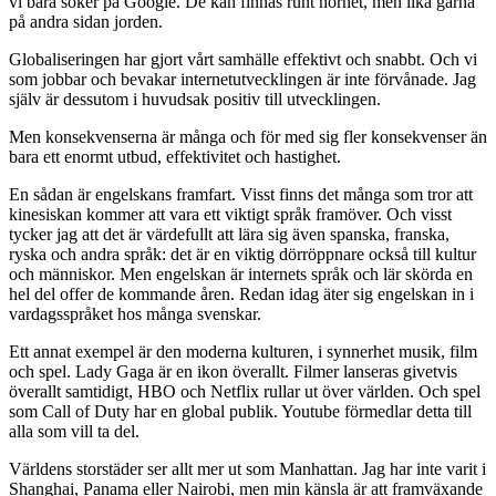
vi bara söker på Google. De kan finnas runt hörnet, men lika gärna
på andra sidan jorden.
Globaliseringen har gjort vårt samhälle effektivt och snabbt. Och vi
som jobbar och bevakar internetutvecklingen är inte förvånade. Jag
själv är dessutom i huvudsak positiv till utvecklingen.
Men konsekvenserna är många och för med sig fler konsekvenser än
bara ett enormt utbud, effektivitet och hastighet.
En sådan är engelskans framfart. Visst finns det många som tror att
kinesiskan kommer att vara ett viktigt språk framöver. Och visst
tycker jag att det är värdefullt att lära sig även spanska, franska,
ryska och andra språk: det är en viktig dörröppnare också till kultur
och människor. Men engelskan är internets språk och lär skörda en
hel del offer de kommande åren. Redan idag äter sig engelskan in i
vardagsspråket hos många svenskar.
Ett annat exempel är den moderna kulturen, i synnerhet musik, film
och spel. Lady Gaga är en ikon överallt. Filmer lanseras givetvis
överallt samtidigt, HBO och Netflix rullar ut över världen. Och spel
som Call of Duty har en global publik. Youtube förmedlar detta till
alla som vill ta del.
Världens storstäder ser allt mer ut som Manhattan. Jag har inte varit i
Shanghai, Panama eller Nairobi, men min känsla är att framväxande