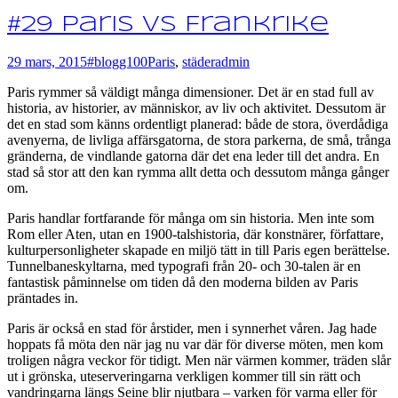
#29 Paris vs Frankrike
29 mars, 2015
#blogg100
Paris
,
städer
admin
Paris rymmer så väldigt många dimensioner. Det är en stad full av
historia, av historier, av människor, av liv och aktivitet. Dessutom är
det en stad som känns ordentligt planerad: både de stora, överdådiga
avenyerna, de livliga affärsgatorna, de stora parkerna, de små, trånga
gränderna, de vindlande gatorna där det ena leder till det andra. En
stad så stor att den kan rymma allt detta och dessutom många gånger
om.
Paris handlar fortfarande för många om sin historia. Men inte som
Rom eller Aten, utan en 1900-talshistoria, där konstnärer, författare,
kulturpersonligheter skapade en miljö tätt in till Paris egen berättelse.
Tunnelbaneskyltarna, med typografi från 20- och 30-talen är en
fantastisk påminnelse om tiden då den moderna bilden av Paris
präntades in.
Paris är också en stad för årstider, men i synnerhet våren. Jag hade
hoppats få möta den när jag nu var där för diverse möten, men kom
troligen några veckor för tidigt. Men när värmen kommer, träden slår
ut i grönska, uteserveringarna verkligen kommer till sin rätt och
vandringarna längs Seine blir njutbara – varken för varma eller för