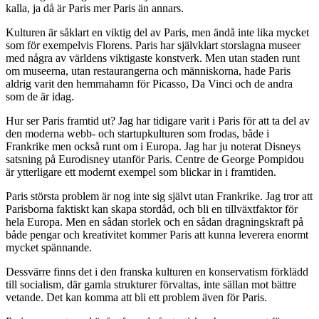
kalla, ja då är Paris mer Paris än annars.
Kulturen är såklart en viktig del av Paris, men ändå inte lika mycket
som för exempelvis Florens. Paris har självklart storslagna museer
med några av världens viktigaste konstverk. Men utan staden runt
om museerna, utan restaurangerna och människorna, hade Paris
aldrig varit den hemmahamn för Picasso, Da Vinci och de andra
som de är idag.
Hur ser Paris framtid ut? Jag har tidigare varit i Paris för att ta del av
den moderna webb- och startupkulturen som frodas, både i
Frankrike men också runt om i Europa. Jag har ju noterat Disneys
satsning på Eurodisney utanför Paris. Centre de George Pompidou
är ytterligare ett modernt exempel som blickar in i framtiden.
Paris största problem är nog inte sig självt utan Frankrike. Jag tror att
Parisborna faktiskt kan skapa stordåd, och bli en tillväxtfaktor för
hela Europa. Men en sådan storlek och en sådan dragningskraft på
både pengar och kreativitet kommer Paris att kunna leverera enormt
mycket spännande.
Dessvärre finns det i den franska kulturen en konservatism förklädd
till socialism, där gamla strukturer förvaltas, inte sällan mot bättre
vetande. Det kan komma att bli ett problem även för Paris.