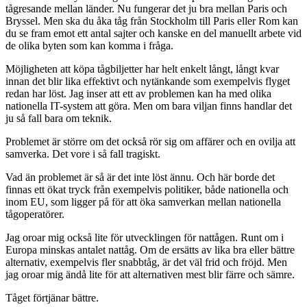
tågresande mellan länder. Nu fungerar det ju bra mellan Paris och
Bryssel. Men ska du åka tåg från Stockholm till Paris eller Rom kan
du se fram emot ett antal sajter och kanske en del manuellt arbete vid
de olika byten som kan komma i fråga.
Möjligheten att köpa tågbiljetter har helt enkelt långt, långt kvar
innan det blir lika effektivt och nytänkande som exempelvis flyget
redan har löst. Jag inser att ett av problemen kan ha med olika
nationella IT-system att göra. Men om bara viljan finns handlar det
ju så fall bara om teknik.
Problemet är större om det också rör sig om affärer och en ovilja att
samverka. Det vore i så fall tragiskt.
Vad än problemet är så är det inte löst ännu. Och här borde det
finnas ett ökat tryck från exempelvis politiker, både nationella och
inom EU, som ligger på för att öka samverkan mellan nationella
tågoperatörer.
Jag oroar mig också lite för utvecklingen för nattågen. Runt om i
Europa minskas antalet nattåg. Om de ersätts av lika bra eller bättre
alternativ, exempelvis fler snabbtåg, är det väl frid och fröjd. Men
jag oroar mig ändå lite för att alternativen mest blir färre och sämre.
Tåget förtjänar bättre.