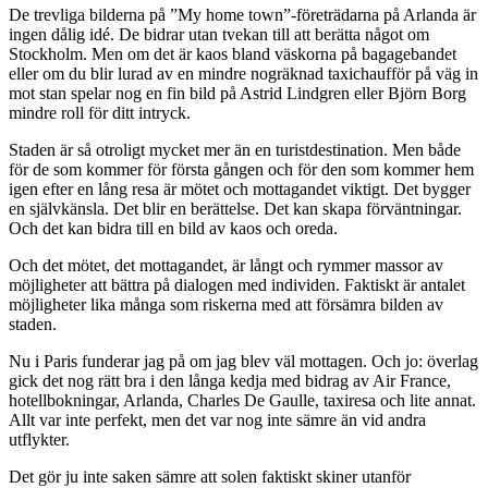
De trevliga bilderna på ”My home town”-företrädarna på Arlanda är
ingen dålig idé. De bidrar utan tvekan till att berätta något om
Stockholm. Men om det är kaos bland väskorna på bagagebandet
eller om du blir lurad av en mindre nogräknad taxichaufför på väg in
mot stan spelar nog en fin bild på Astrid Lindgren eller Björn Borg
mindre roll för ditt intryck.
Staden är så otroligt mycket mer än en turistdestination. Men både
för de som kommer för första gången och för den som kommer hem
igen efter en lång resa är mötet och mottagandet viktigt. Det bygger
en självkänsla. Det blir en berättelse. Det kan skapa förväntningar.
Och det kan bidra till en bild av kaos och oreda.
Och det mötet, det mottagandet, är långt och rymmer massor av
möjligheter att bättra på dialogen med individen. Faktiskt är antalet
möjligheter lika många som riskerna med att försämra bilden av
staden.
Nu i Paris funderar jag på om jag blev väl mottagen. Och jo: överlag
gick det nog rätt bra i den långa kedja med bidrag av Air France,
hotellbokningar, Arlanda, Charles De Gaulle, taxiresa och lite annat.
Allt var inte perfekt, men det var nog inte sämre än vid andra
utflykter.
Det gör ju inte saken sämre att solen faktiskt skiner utanför