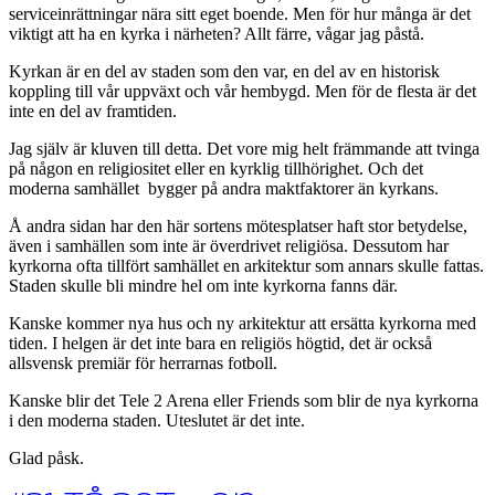
serviceinrättningar nära sitt eget boende. Men för hur många är det
viktigt att ha en kyrka i närheten? Allt färre, vågar jag påstå.
Kyrkan är en del av staden som den var, en del av en historisk
koppling till vår uppväxt och vår hembygd. Men för de flesta är det
inte en del av framtiden.
Jag själv är kluven till detta. Det vore mig helt främmande att tvinga
på någon en religiositet eller en kyrklig tillhörighet. Och det
moderna samhället bygger på andra maktfaktorer än kyrkans.
Å andra sidan har den här sortens mötesplatser haft stor betydelse,
även i samhällen som inte är överdrivet religiösa. Dessutom har
kyrkorna ofta tillfört samhället en arkitektur som annars skulle fattas.
Staden skulle bli mindre hel om inte kyrkorna fanns där.
Kanske kommer nya hus och ny arkitektur att ersätta kyrkorna med
tiden. I helgen är det inte bara en religiös högtid, det är också
allsvensk premiär för herrarnas fotboll.
Kanske blir det Tele 2 Arena eller Friends som blir de nya kyrkorna
i den moderna staden. Uteslutet är det inte.
Glad påsk.