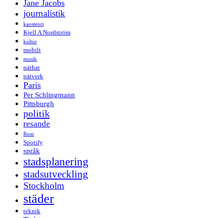
Jane Jacobs
journalistik
kaosteori
Kjell A Nordström
kultur
mobilt
musik
näthat
nätverk
Paris
Per Schlingmann
Pittsburgh
politik
resande
Rom
Spotify
språk
stadsplanering
stadsutveckling
Stockholm
städer
teknik