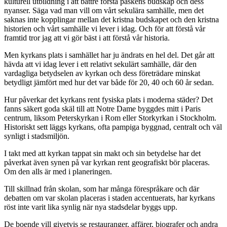
kulturell utbildning i att bättre förstå påskens budskap och dess
nyanser. Säga vad man vill om vårt sekulära samhälle, men det
saknas inte kopplingar mellan det kristna budskapet och den kristna
historien och vårt samhälle vi lever i idag. Och för att förstå vår
framtid tror jag att vi gör bäst i att förstå vår historia.
Men kyrkans plats i samhället har ju ändrats en hel del. Det går att
hävda att vi idag lever i ett relativt sekulärt samhälle, där den
vardagliga betydselen av kyrkan och dess företrädare minskat
betydligt jämfört med hur det var både för 20, 40 och 60 år sedan.
Hur påverkar det kyrkans rent fysiska plats i moderna städer? Det
fanns säkert goda skäl till att Notre Dame byggdes mitt i Paris
centrum, liksom Peterskyrkan i Rom eller Storkyrkan i Stockholm.
Historiskt sett läggs kyrkans, ofta pampiga byggnad, centralt och väl
synligt i stadsmiljön.
I takt med att kyrkan tappat sin makt och sin betydelse har det
påverkat även synen på var kyrkan rent geografiskt bör placeras.
Om den alls är med i planeringen.
Till skillnad från skolan, som har många förespråkare och där
debatten om var skolan placeras i staden accentuerats, har kyrkans
röst inte varit lika synlig när nya stadsdelar byggs upp.
De boende vill givetvis se restauranger, affärer, biografer och andra