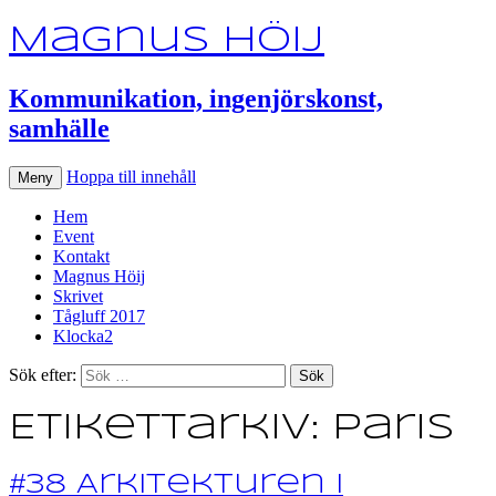
Magnus Höij
Kommunikation, ingenjörskonst,
samhälle
Hoppa till innehåll
Meny
Hem
Event
Kontakt
Magnus Höij
Skrivet
Tågluff 2017
Klocka2
Sök efter:
Etikettarkiv: Paris
#38 Arkitekturen i