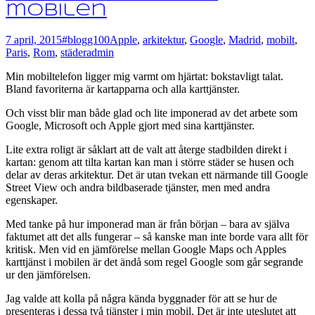
mobilen
7 april, 2015
#blogg100
Apple
,
arkitektur
,
Google
,
Madrid
,
mobilt
,
Paris
,
Rom
,
städer
admin
Min mobiltelefon ligger mig varmt om hjärtat: bokstavligt talat.
Bland favoriterna är kartapparna och alla karttjänster.
Och visst blir man både glad och lite imponerad av det arbete som
Google, Microsoft och Apple gjort med sina karttjänster.
Lite extra roligt är såklart att de valt att återge stadbilden direkt i
kartan: genom att tilta kartan kan man i större städer se husen och
delar av deras arkitektur. Det är utan tvekan ett närmande till Google
Street View och andra bildbaserade tjänster, men med andra
egenskaper.
Med tanke på hur imponerad man är från början – bara av själva
faktumet att det alls fungerar – så kanske man inte borde vara allt för
kritisk. Men vid en jämförelse mellan Google Maps och Apples
karttjänst i mobilen är det ändå som regel Google som går segrande
ur den jämförelsen.
Jag valde att kolla på några kända byggnader för att se hur de
presenteras i dessa två tjänster i min mobil. Det är inte uteslutet att