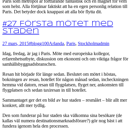
Paris som metropol är fortfarande fantastisk och en magnet för vem
som helst. Alla förtjänar faktiskt att ha en egen personlig relation till
Paris. Det betyder dock knappast att alla bör flytta dit.
#27 Första mötet med
staden
27 mars, 2015
#blogg100
Arlanda
,
Paris
,
Stockholm
admin
Idag, fredag, är jag i Paris. Möte med europeiska kollegor,
erfarenhetsutbyte, diskussion om ekonomi och om viktiga frågor för
samhällsbyggnadsbranschen.
Resan hit började för länge sedan. Beslutet om mötet i höstas,
bokningen av resan, hotellet för någon månad sedan, incheckningen
hemma vid datorn, resan till flygplatsen, flyget ner, ankomsten till
flygplatsen och sedan taxiresan in till hotellet.
Sammantaget ger det en bild av hur staden – resmålet – blir allt mer
konkret, allt mer tydlig.
Den som funderar på hur staden ska välkomna sina besökare (de
kallas väl numera destinationsmarknadsförare?) gör nog bäst i att
fundera igenom hela den processen.