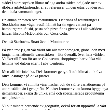
städer i stora stycken liknar många andra städer, präglade mer av
globala arkitekturtrender är av referenser till den egna bygden och
det lokala sammanhanget.
En annan är maten och matkulturen. Det finns få restauranger i
Stockholm som vågar avstå från att ha sin egen variant på
hamburgaren. Sushi, pasta och pizza finns givetvis i alla världens
länder, liksom McDonalds och Coca Cola.
Och så Starbucks. Snart även i Montmartre.
På ytan tror jag att vår värld blir allt mer homogen, global och med
tunga, internationella varumärken – lika överallt, över hela världen.
Vi åker till Rom för att se Colloseum, shoppingen har vi lika väl
hemma vid datorn eller i Täby Centrum.
Men allt blir inte lika. Dels kommer geografi och klimat att kräva
olika lösningar på olika platser.
Dels kommer vi att hitta våra nischer och de större variationerna på
andra ställen än i geografin. På nätet kommer vi att kunna bygga nya
gemenskaper, skapa de unika, små och specialiserade produkterna
och tjänsterna.
Vi blir mindre beroende av geografin, också för att upprätthålla vårt