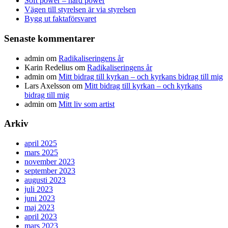
Soft power – hard power
Vägen till styrelsen är via styrelsen
Bygg ut faktaförsvaret
Senaste kommentarer
admin
om
Radikaliseringens år
Karin Redelius
om
Radikaliseringens år
admin
om
Mitt bidrag till kyrkan – och kyrkans bidrag till mig
Lars Axelsson
om
Mitt bidrag till kyrkan – och kyrkans
bidrag till mig
admin
om
Mitt liv som artist
Arkiv
april 2025
mars 2025
november 2023
september 2023
augusti 2023
juli 2023
juni 2023
maj 2023
april 2023
mars 2023