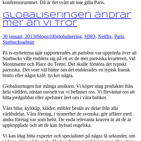
konferensrummet. Då är det svårt att inte gilla Paris.
Globaliseringen ändrar
mer än vi tror
30 januari, 2013
#blogg100
globalisering
,
HBO
,
Netflix
,
Paris
,
Starbucks
admin
På tv-nyheterna igår rapporterades att parisbor var upprörda över att
Starbucks ville etablera sig på ett av de mer parisiska kvarteren, vid
Montmartre och Place du Tertre. Det skulle förstöra det typiskt
parisiska. Det vore väl bättre om det etablerades en typisk fransk
bistro eller något kafé, tycker några.
Globaliseringen har många ansikten. Vi köper idag produkter från
hela världen, nästan oavsett var vi befinner oss. Vi förväntar oss att
hitta jordgubbar eller apelsiner året om i våra butiker.
Våra bilar, kylskåp, kläder, möbler består av delar från alla
världsdelar. Våra företag, i synnerhet de svenska, gör affärer med
andra företag var som helst. De enda relevanta kraven är att de är
uppkopplade och att de kan hyfsad engelska.
Vi kan idag hitta experter och specialister på några få sekunder, om