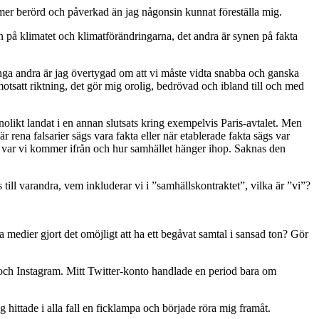
mer berörd och påverkad än jag någonsin kunnat föreställa mig.
n på klimatet och klimatförändringarna, det andra är synen på fakta
ånga andra är jag övertygad om att vi måste vidta snabba och ganska
otsatt riktning, det gör mig orolig, bedrövad och ibland till och med
likt landat i en annan slutsats kring exempelvis Paris-avtalet. Men
rena falsarier sägs vara fakta eller när etablerade fakta sägs var
m var vi kommer ifrån och hur samhället hänger ihop. Saknas den
till varandra, vem inkluderar vi i ”samhällskontraktet”, vilka är ”vi”?
 medier gjort det omöjligt att ha ett begåvat samtal i sansad ton? Gör
k och Instagram. Mitt Twitter-konto handlade en period bara om
g hittade i alla fall en ficklampa och började röra mig framåt.