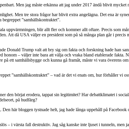
ppenbart. Men jag måste erkänna att jag under 2017 ändå blivit mycket 
lighet. Men tre stora frågor har blivit extra angelägna. Det ena är syne
a begreppet ”samhällskontraktet”.
ala uppvärmningen, blir allt fler och kommer allt oftare. Precis som m
unden. Att då USA väljer en president som på så många plan går i precis m
de Donald Trump valt att bry sig om fakta och forskning hade han sanno
onom – väljer inte bara att välja och vraka bland etablerade fakta. När 
dare på ett samhällsbygge och kunna gå framåt, måste vi vara överens o
pet ”samhällskontraktet” – vad är det vi enats om, hur förhåller vi oss 
den börjat erodera, tappat sin legitimitet? Har debattklimatet i sociala
elseort, på hudfärg?
 mig. Den här bloggen tystnade helt, jag hade långa uppehåll på Faceboo
s – i värsta fall destruktiv. Jag såg kanske inte ljuset i tunneln, men ja