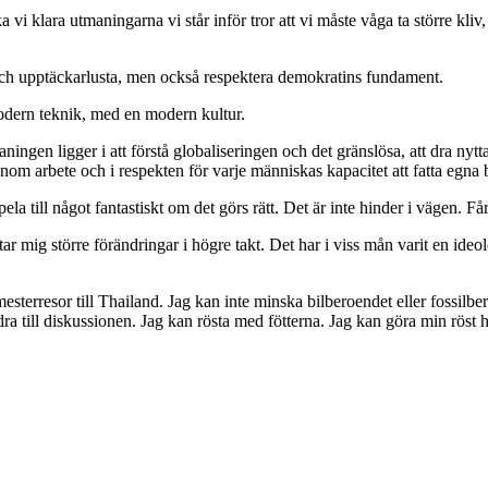
 klara utmaningarna vi står inför tror att vi måste våga ta större kliv, 
och upptäckarlusta, men också respektera demokratins fundament.
modern teknik, med en modern kultur.
ingen ligger i att förstå globaliseringen och det gränslösa, att dra nytt
enom arbete och i respekten för varje människas kapacitet att fatta egna b
la till något fantastiskt om det görs rätt. Det är inte hinder i vägen. Får
ntar mig större förändringar i högre takt. Det har i viss mån varit en id
terresor till Thailand. Jag kan inte minska bilberoendet eller fossilber
ra till diskussionen. Jag kan rösta med fötterna. Jag kan göra min röst h