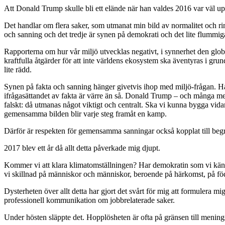
Att Donald Trump skulle bli ett elände när han valdes 2016 var väl u
Det handlar om flera saker, som utmanat min bild av normalitet och rim
och sanning och det tredje är synen på demokrati och det lite flummig
Rapporterna om hur vår miljö utvecklas negativt, i synnerhet den glob
kraftfulla åtgärder för att inte världens ekosystem ska äventyras i gr
lite rädd.
Synen på fakta och sanning hänger givetvis ihop med miljö-frågan. Ha
ifrågasättandet av fakta är värre än så. Donald Trump – och många med h
falskt: då utmanas något viktigt och centralt. Ska vi kunna bygga vi
gemensamma bilden blir varje steg framåt en kamp.
Därför är respekten för gemensamma sanningar också kopplat till begrep
2017 blev ett år då allt detta påverkade mig djupt.
Kommer vi att klara klimatomställningen? Har demokratin som vi känner 
vi skillnad på människor och människor, beroende på härkomst, på föd
Dysterheten över allt detta har gjort det svårt för mig att formulera
professionell kommunikation om jobbrelaterade saker.
Under hösten släppte det. Hopplösheten är ofta på gränsen till meningslö