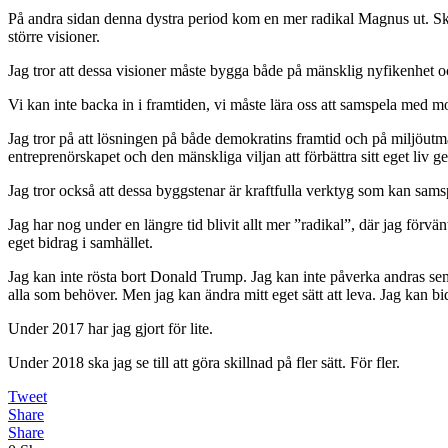
På andra sidan denna dystra period kom en mer radikal Magnus ut. Ska vi
större visioner.
Jag tror att dessa visioner måste bygga både på mänsklig nyfikenhet 
Vi kan inte backa in i framtiden, vi måste lära oss att samspela med 
Jag tror på att lösningen på både demokratins framtid och på miljöutman
entreprenörskapet och den mänskliga viljan att förbättra sitt eget liv g
Jag tror också att dessa byggstenar är kraftfulla verktyg som kan samspe
Jag har nog under en längre tid blivit allt mer ”radikal”, där jag förvä
eget bidrag i samhället.
Jag kan inte rösta bort Donald Trump. Jag kan inte påverka andras semes
alla som behöver. Men jag kan ändra mitt eget sätt att leva. Jag kan bid
Under 2017 har jag gjort för lite.
Under 2018 ska jag se till att göra skillnad på fler sätt. För fler.
Tweet
Share
Share