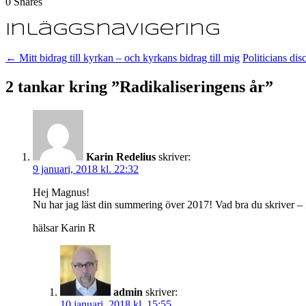
0
Shares
Inläggsnavigering
←
Mitt bidrag till kyrkan – och kyrkans bidrag till mig
Politicians d
2 tankar kring ”
Radikaliseringens år
”
Karin Redelius
skriver:
9 januari, 2018 kl. 22:32
Hej Magnus!
Nu har jag läst din summering över 2017! Vad bra du skriver – 
hälsar Karin R
admin
skriver:
10 januari, 2018 kl. 15:55