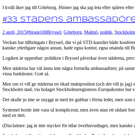
I kväll åker jag till Göteborg. Hinner jag ska jag leta efter spåren eft
#33 Stadens ambassadör
2 april, 2015
#blogg100
Bryssel
,
Göteborg
,
Malmö
,
politik
,
Stockholm
Veckan har tillbringats i Bryssel, där vi på STD-kansliet både konferera
kanske ytterligare någon annan, hade egna kontor, egna utsända till Br
Logiken är uppenbar: politiken i Bryssel påverkar även städerna, precis
Men städerna har väl ännu inte några formella ambassadörer, på samma s
vissa funktioner. Gott så.
Men om vi vill ge städerna en ökad maktposition (och det vill ju jag) så
Stockholm stad, via bolaget Stockholmsregionens Europakontor har 
Det skulle ju inte se snyggt ut med tre gubbar i första ledet, men som
Systemet borde inte vara så komplicerat, men även utan ett sådant formel
med en titel.
(Disclaimer: jag är inte mycket för titlar överhuvudtaget, men kanske a