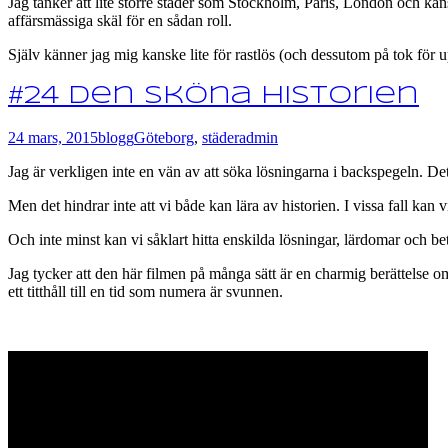
Jag tänker att lite större städer som Stockholm, Paris, London och kan
affärsmässiga skäl för en sådan roll.
Själv känner jag mig kanske lite för rastlös (och dessutom på tok för
#24 Den sköna historien
24 mars, 2015
blogg
Göteborg
,
städer
admin
Jag är verkligen inte en vän av att söka lösningarna i backspegeln. Det v
Men det hindrar inte att vi både kan lära av historien. I vissa fall kan 
Och inte minst kan vi såklart hitta enskilda lösningar, lärdomar och 
Jag tycker att den här filmen på många sätt är en charmig berättelse om
ett titthåll till en tid som numera är svunnen.