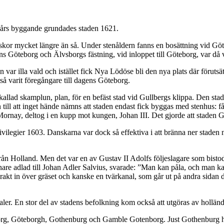
ra års byggande grundades staden 1621.
skor mycket längre än så. Under stenåldern fanns en bosättning vid Göt
öteborg och Älvsborgs fästning, vid inloppet till Göteborg, var då vi
var illa vald och istället fick Nya Lödöse bli den nya plats där förut
så varit föregångare till dagens Göteborg.
lad skamplun, plan, för en befäst stad vid Gullbergs klippa. Den staden
ill att inget hände nämns att staden endast fick byggas med stenhus: få 
 Mornay, deltog i en kupp mot kungen, Johan III. Det gjorde att staden 
ilegier 1603. Danskarna var dock så effektiva i att bränna ner staden nå
 Holland. Men det var en av Gustav II Adolfs följeslagare som bistod 
are adlad till Johan Adler Salvius, svarade: ”Man kan påla, och man kan
akt in över gräset och kanske en tvärkanal, som går ut på andra sidan det
aler. En stor del av stadens befolkning kom också att utgöras av hollä
org, Göteborgh, Gothenburg och Gamble Gotenborg. Just Gothenburg ha