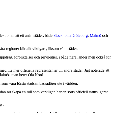
ektionen att ett antal städer: både
Stockholm
,
Göteborg
,
Malmö
och
 regioner blir allt viktigare, liksom våra städer.
pdrag, förpliktelser och privilegier, i både flera länder men också för
d lite mer officiella representanter till andra städer. Jag noterade att
 Malmös man heter Ola Nord.
a som våra första stadsambassadörer ute i världen.
dan nu skapa en roll som verkligen har en sorts officiell status, gärna
t).