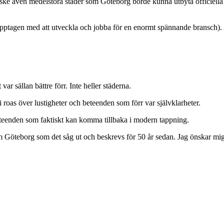
ske även medelstora städer som Göteborg borde kunna utbyta officiella re
 upptagen med att utveckla och jobba för en enormt spännande bransch). 
ar sällan bättre förr. Inte heller städerna.
vi roas över lustigheter och beteenden som förr var självklarheter.
beteenden som faktiskt kan komma tillbaka i modern tappning.
 Göteborg som det såg ut och beskrevs för 50 år sedan. Jag önskar mig in