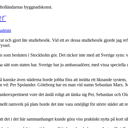
er holländarnas byggnadskonst.
er
admin
t och gjort lite studiebesök. Vid ett av dessa studiebesök gjorde jag refl
yssel.
 som besluten i Stockholm gör. Det räcker inte med att Sverige syns: våra
ätt som staten har. Sverige har ju ambassadörer, med vissa speciella up
 kanske även städerna borde jobba föra att inrätta ett liknande system, me
en vd: Per Spolander. Göteborg har en man vid namn Sebastian Marx.
 tankeexperiment vore det ändå roligt att tänka sig Per, Sebastian och Ol
lt ramverk på plats borde det inte vara omöjligt för större städer att re
tt det i det här sammanhanget kunde göra viss praktiskt nytta på kort sik