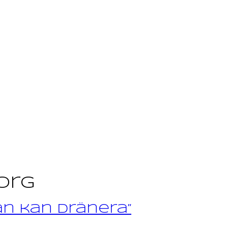
org
an kan dränera”