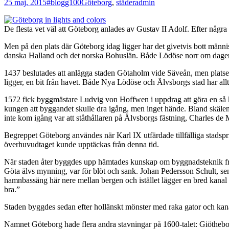
25 maj, 2015
#blogg100
Göteborg
,
städer
admin
De flesta vet väl att Göteborg anlades av Gustav II Adolf. Efter någ
Men på den plats där Göteborg idag ligger har det givetvis bott männi
danska Halland och det norska Bohuslän. Både Lödöse norr om dagens G
1437 beslutades att anlägga staden Götaholm vide Säveån, men platsen 
ligger, en bit från havet. Både Nya Lödöse och Älvsborgs stad har allt
1572 fick byggmästare Ludvig von Hoffwen i uppdrag att göra en så kal
kungen att byggandet skulle dra igång, men inget hände. Bland skälen t
inte kom igång var att ståthållaren på Älvsborgs fästning, Charles de
Begreppet Göteborg användes när Karl IX utfärdade tillfälliga stadspriv
överhuvudtaget kunde upptäckas från denna tid.
När staden åter byggdes upp hämtades kunskap om byggnadsteknik från
Göta älvs mynning, var för blöt och sank. Johan Pedersson Schult, sen
hamnbassäng här nere mellan bergen och istället lägger en bred kanal r
bra.”
Staden byggdes sedan efter hollänskt mönster med raka gator och kan
Namnet Göteborg hade flera andra stavningar på 1600-talet: Giötheb