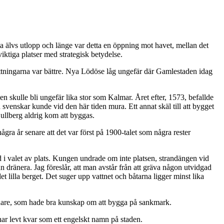
a älvs utlopp och länge var detta en öppning mot havet, mellan det
ktiga platser med strategisk betydelse.
sättningarna var bättre. Nya Lödöse låg ungefär där Gamlestaden idag
 skulle bli ungefär lika stor som Kalmar. Året efter, 1573, befallde
svenskar kunde vid den här tiden mura. Ett annat skäl till att bygget
Gullberg aldrig kom att byggas.
gra år senare att det var först på 1900-talet som några rester
i valet av plats. Kungen undrade om inte platsen, strandängen vid
 dränera. Jag föreslår, att man avstår från att gräva någon utvidgad
 lilla berget. Det suger upp vattnet och båtarna ligger minst lika
ndare, som hade bra kunskap om att bygga på sankmark.
r levt kvar som ett engelskt namn på staden.