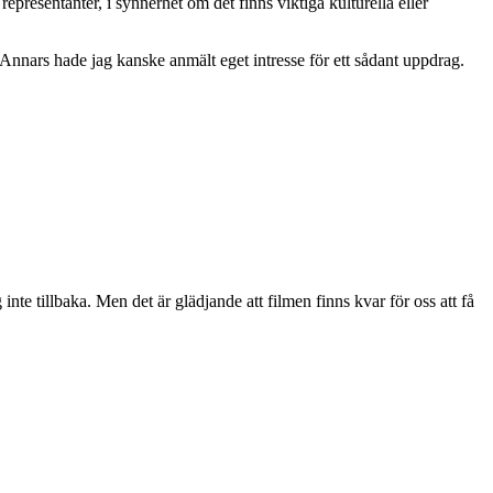
presentanter, i synnerhet om det finns viktiga kulturella eller
Annars hade jag kanske anmält eget intresse för ett sådant uppdrag.
te tillbaka. Men det är glädjande att filmen finns kvar för oss att få