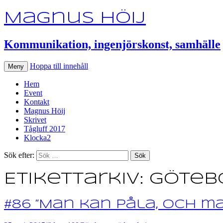
Magnus Höij
Kommunikation, ingenjörskonst, samhälle
Hoppa till innehåll
Meny
Hem
Event
Kontakt
Magnus Höij
Skrivet
Tågluff 2017
Klocka2
Sök efter:
Etikettarkiv: Göteb
#86 ”Man kan påla, och m