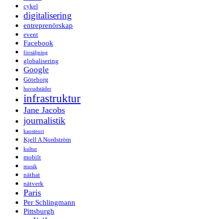
cykel
digitalisering
entreprenörskap
event
Facebook
försäljning
globalisering
Google
Göteborg
huvudstäder
infrastruktur
Jane Jacobs
journalistik
kaosteori
Kjell A Nordström
kultur
mobilt
musik
näthat
nätverk
Paris
Per Schlingmann
Pittsburgh