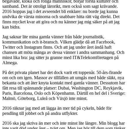
begåvade, kloka och roliga människor, börjar förstå kulturer och
samband. Det är otroligt lärorikt, men också som sagt krävande.
2016 hoppas jag i det avseendet bli enklare: nu borde jag kunna
undvika de värsta minorna och snabbare hitta rätt väg direkt. Det
finns mycket kvar att göra och nu känner jag mig säker på att jag
kan bidra.
Jag saknar lite mina gamla vänner från både journalistik,
kommunikation och it-bransch. Vilken glädje då att Facebook,
Twitter och Instagram finns. Och att jag under året ändå haft
chansen att möta många av dessa vänner i andra sammanhang. Och
minst lika bra: jag sitter ju granne med IT&Telekomföretagen på
Almega.
På det privata planet har det dock varit ett toppenår. 50-års-firande
om och om igen. Massor av tillfällen att umgås med både släkt, nya
bekanta och att åter knyta kontakt med gamla vänner. Dessutom har
fått resa till spännande platser: Dubai, Washington DC, Reykjavik,
Paris, Barcelona, Oslo och Köpenhamn. Därtill en hel del i Sverige:
Malmö, Göteborg, Luleå och Växjö inte minst.
2016 räknar jag med att lägga än mer tid på cykeln, både för
pendling till jobbet och på andra utflykter.
2016 ska jag skriva än mer och inte minst lite längre. Min blogg har
inte varit död under året – tvärt om. Men jag hör till dem som tänker