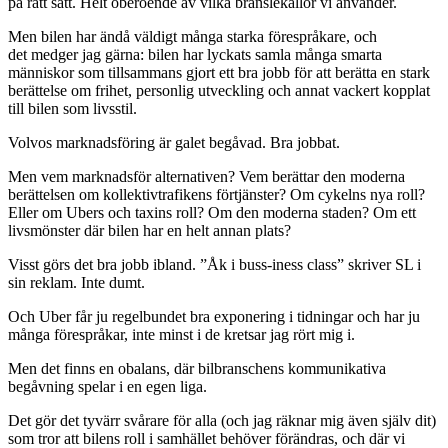
på rätt sätt. Helt oberoende av vilka bränslekällor vi använder.
Men bilen har ändå väldigt många starka förespråkare, och
det medger jag gärna: bilen har lyckats samla många smarta
människor som tillsammans gjort ett bra jobb för att berätta en stark
berättelse om frihet, personlig utveckling och annat vackert kopplat
till bilen som livsstil.
Volvos marknadsföring är galet begåvad. Bra jobbat.
Men vem marknadsför alternativen? Vem berättar den moderna
berättelsen om kollektivtrafikens förtjänster? Om cykelns nya roll?
Eller om Ubers och taxins roll? Om den moderna staden? Om ett
livsmönster där bilen har en helt annan plats?
Visst görs det bra jobb ibland. ”Åk i buss-iness class” skriver SL i
sin reklam. Inte dumt.
Och Uber får ju regelbundet bra exponering i tidningar och har ju
många förespråkar, inte minst i de kretsar jag rört mig i.
Men det finns en obalans, där bilbranschens kommunikativa
begåvning spelar i en egen liga.
Det gör det tyvärr svårare för alla (och jag räknar mig även själv dit)
som tror att bilens roll i samhället behöver förändras, och där vi