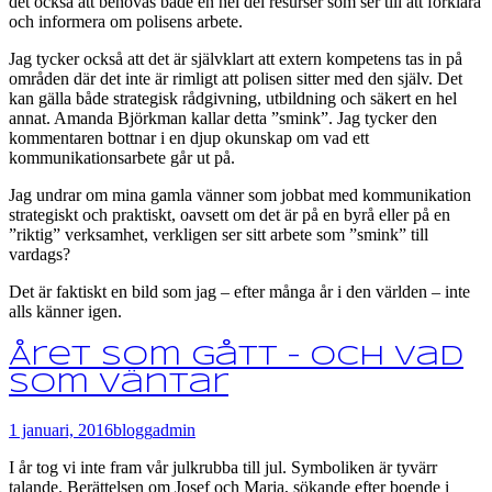
det också att behövas både en hel del resurser som ser till att förklara
och informera om polisens arbete.
Jag tycker också att det är självklart att extern kompetens tas in på
områden där det inte är rimligt att polisen sitter med den själv. Det
kan gälla både strategisk rådgivning, utbildning och säkert en hel
annat. Amanda Björkman kallar detta ”smink”. Jag tycker den
kommentaren bottnar i en djup okunskap om vad ett
kommunikationsarbete går ut på.
Jag undrar om mina gamla vänner som jobbat med kommunikation
strategiskt och praktiskt, oavsett om det är på en byrå eller på en
”riktig” verksamhet, verkligen ser sitt arbete som ”smink” till
vardags?
Det är faktiskt en bild som jag – efter många år i den världen – inte
alls känner igen.
Året som gått – och vad
som väntar
1 januari, 2016
blogg
admin
I år tog vi inte fram vår julkrubba till jul. Symboliken är tyvärr
talande. Berättelsen om Josef och Maria, sökande efter boende i