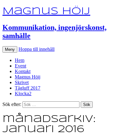
Magnus Höij
Kommunikation, ingenjörskonst,
samhälle
Hoppa till innehåll
Meny
Hem
Event
Kontakt
Magnus Höij
Skrivet
Tågluff 2017
Klocka2
Sök efter:
månadsarkiv:
januari 2016