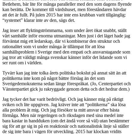
Betlehem, bär lite för många paralleller med den som dagens flyende
kan berätta. De kommer till värdshuset, men föreståndaren hävdar
att det är fullt. På julen 2015 har inte ens krubban varit tillgänglig:
“systemet” klarar inte av den, sägs det.
Jag inser att flyktingströmmarna, som under året ökat snabbt, ställt
vårt samhälle inför enorma utmaningar. Men just i det läget hade jag
förväntat mig ett ledarskap, där vi kombinerar den struktur och
rationalitet som vi under många år tillämpat för att lösa
samhällsproblem i Sverige med den empati och ansvarstagande som
jag tror att väldigt många svenskar känner inför det lidande som vi
ser runt om i världen.
Tyvärr kan jag inte tolka årets politiska bokslut på annat sätt än att
politikerna inte kom på något bättre förslag än det som
Sverigedemokraterna sedan länge förespråkat. (Jo, Centerpartiet och
Vänsterpartiet gick ju rakryggade genom detta och det hedrar dem.)
Jag tycker det har varit bedrövligt. Och jag känner mig på riktigt
sviken och lite uppgiven. Jag kräver inte att “politikerna” ska lösa
alla problem åt mig. Och jag försöker ta mitt ansvar efter bästa
förmåga. Men när regeringen och riksdagen med sina medel inte
bara kastar in handduken (om det ändå vore så väl) utan bestämmer
sig för att ge sig in på en reaktionär och nationalistisk linje så ställer
de sig inte bara i vägen för utveckling. 2015 har klockan vridits