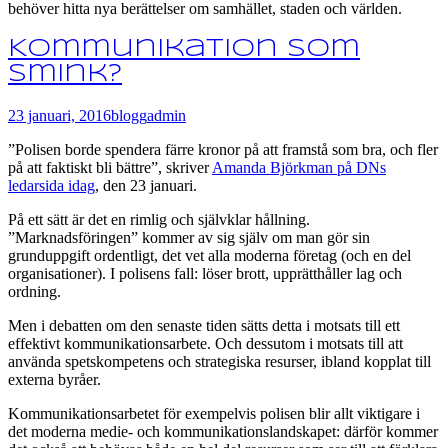
behöver hitta nya berättelser om samhället, staden och världen.
Kommunikation som
smink?
23 januari, 2016
blogg
admin
”Polisen borde spendera färre kronor på att framstå som bra, och fler
på att faktiskt bli bättre”, skriver
Amanda Björkman på DNs
ledarsida idag
, den 23 januari.
På ett sätt är det en rimlig och självklar hållning.
”Marknadsföringen” kommer av sig själv om man gör sin
grunduppgift ordentligt, det vet alla moderna företag (och en del
organisationer). I polisens fall: löser brott, upprätthåller lag och
ordning.
Men i debatten om den senaste tiden sätts detta i motsats till ett
effektivt kommunika
tionsarbete. Och dessutom i motsats till att
använda spetskompetens och strategiska resurser, ibland kopplat till
externa byråer.
Kommunikationsarbetet för exempelvis polisen blir allt viktigare i
det moderna medie- och kommunikationslandskapet: därför kommer