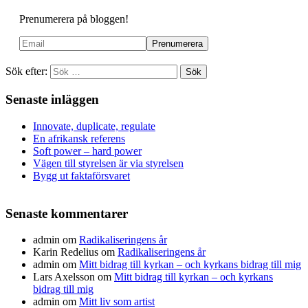
Prenumerera på bloggen!
Sök efter:
Senaste inläggen
Innovate, duplicate, regulate
En afrikansk referens
Soft power – hard power
Vägen till styrelsen är via styrelsen
Bygg ut faktaförsvaret
Senaste kommentarer
admin
om
Radikaliseringens år
Karin Redelius
om
Radikaliseringens år
admin
om
Mitt bidrag till kyrkan – och kyrkans bidrag till mig
Lars Axelsson
om
Mitt bidrag till kyrkan – och kyrkans
bidrag till mig
admin
om
Mitt liv som artist