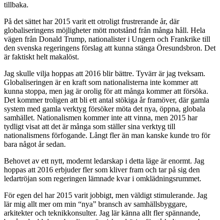
tillbaka.
På det sättet har 2015 varit ett otroligt frustrerande år, där
globaliseringens möjligheter mött motstånd från många håll. Hela
vägen från Donald Trump, nationalister i Ungern och Frankrike till
den svenska regeringens förslag att kunna stänga Öresundsbron. Det
är faktiskt helt makalöst.
Jag skulle vilja hoppas att 2016 blir bättre. Tyvärr är jag tveksam.
Globaliseringen är en kraft som nationalisterna inte kommer att
kunna stoppa, men jag är orolig för att många kommer att försöka.
Det kommer troligen att bli ett antal stökiga år framöver, där gamla
system med gamla verktyg försöker möta det nya, öppna, globala
samhället. Nationalismen kommer inte att vinna, men 2015 har
tydligt visat att det är många som ställer sina verktyg till
nationalismens förfogande. Långt fler än man kanske kunde tro för
bara något år sedan.
Behovet av ett nytt, modernt ledarskap i detta läge är enormt. Jag
hoppas att 2016 erbjuder fler som kliver fram och tar på sig den
ledartröjan som regeringen lämnade kvar i omklädningsrummet.
För egen del har 2015 varit jobbigt, men väldigt stimulerande. Jag
lär mig allt mer om min “nya” bransch av samhällsbyggare,
arkitekter och teknikkonsulter. Jag lär känna allt fler spännande,