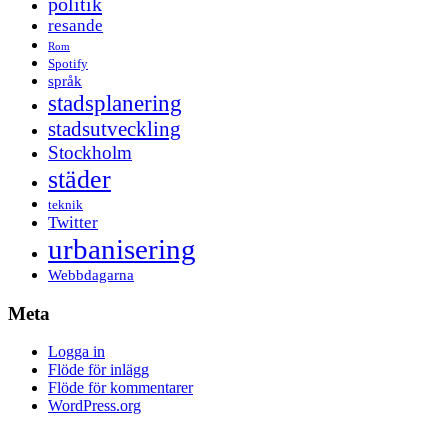
politik
resande
Rom
Spotify
språk
stadsplanering
stadsutveckling
Stockholm
städer
teknik
Twitter
urbanisering
Webbdagarna
Meta
Logga in
Flöde för inlägg
Flöde för kommentarer
WordPress.org