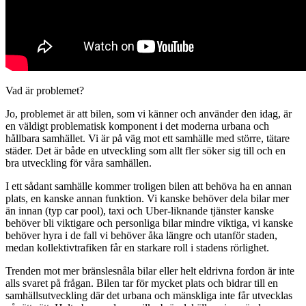
Vad är problemet?
Jo, problemet är att bilen, som vi känner och använder den idag, är
en väldigt problematisk komponent i det moderna urbana och
hållbara samhället. Vi är på väg mot ett samhälle med större, tätare
städer. Det är både en utveckling som allt fler söker sig till och en
bra utveckling för våra samhällen.
I ett sådant samhälle kommer troligen bilen att behöva ha en annan
plats, en kanske annan funktion. Vi kanske behöver dela bilar mer
än innan (typ car pool), taxi och Uber-liknande tjänster kanske
behöver bli viktigare och personliga bilar mindre viktiga, vi kanske
behöver hyra i de fall vi behöver åka längre och utanför staden,
medan kollektivtrafiken får en starkare roll i stadens rörlighet.
Trenden mot mer bränslesnåla bilar eller helt eldrivna fordon är inte
alls svaret på frågan. Bilen tar för mycket plats och bidrar till en
samhällsutveckling där det urbana och mänskliga inte får utvecklas