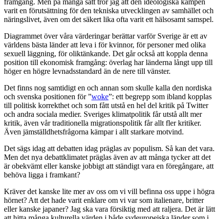
framgång. Men på många sätt tror jag att den ideologiska kampen
varit en förutsättning för den tekniska utvecklingen av samhället och
näringslivet, även om det säkert lika ofta varit ett hälsosamt samspel.
Diagrammet över våra värderingar berättar varför Sverige är ett av
världens bästa länder att leva i för kvinnor, för personer med olika
sexuell läggning, för oliktänkande. Det går också att koppla denna
position till ekonomisk framgång: överlag har länderna långt upp till
höger en högre levnadsstandard än de nere till vänster.
Det finns nog samtidigt en och annan som skulle kalla den nordiska
och svenska positionen för ”
woke
”: ett begrepp som ibland kopplas
till politisk korrekthet och som fått utstå en hel del kritik på Twitter
och andra sociala medier. Sveriges klimatpolitik får utstå allt mer
kritik, även vår traditionella migrationspolitik får allt fler kritiker.
Även jämställdhetsfrågorna kämpar i allt starkare motvind.
Det sägs idag att debatten idag präglas av populism. Så kan det vara.
Men det nya debattklimatet präglas även av att många tycker att det
är obekvämt eller kanske jobbigt att ständigt vara en föregångare, att
behöva ligga i framkant?
Kräver det kanske lite mer av oss om vi vill befinna oss uppe i högra
hörnet? Att det hade varit enklare om vi var som italienare, britter
eller kanske japaner? Jag ska vara försiktig med att raljera. Det är lätt
att hitta många kulturella värden i både sydeuropeiska länder som i