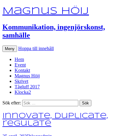
Magnus Höij
Kommunikation, ingenjörskonst,
samhälle
Hoppa till innehåll
Meny
Hem
Event
Kontakt
Magnus Höij
Skrivet
Tågluff 2017
Klocka2
Sök efter:
Innovate, duplicate,
regulate