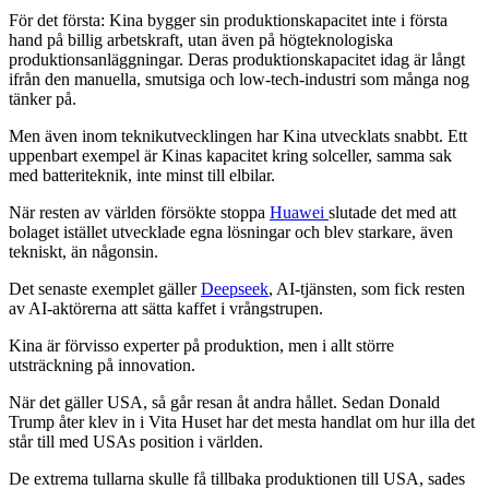
För det första: Kina bygger sin produktionskapacitet inte i första
hand på billig arbetskraft, utan även på högteknologiska
produktionsanläggningar. Deras produktionskapacitet idag är långt
ifrån den manuella, smutsiga och low-tech-industri som många nog
tänker på.
Men även inom teknikutvecklingen har Kina utvecklats snabbt. Ett
uppenbart exempel är Kinas kapacitet kring solceller, samma sak
med batteriteknik, inte minst till elbilar.
När resten av världen försökte stoppa
Huawei
slutade det med att
bolaget istället utvecklade egna lösningar och blev starkare, även
tekniskt, än någonsin.
Det senaste exemplet gäller
Deepseek
, AI-tjänsten, som fick resten
av AI-aktörerna att sätta kaffet i vrångstrupen.
Kina är förvisso experter på produktion, men i allt större
utsträckning på innovation.
När det gäller USA, så går resan åt andra hållet. Sedan Donald
Trump åter klev in i Vita Huset har det mesta handlat om hur illa det
står till med USAs position i världen.
De extrema tullarna skulle få tillbaka produktionen till USA, sades