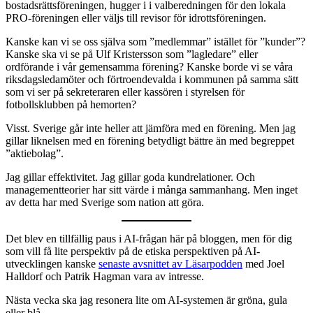
bostadsrättsföreningen, hugger i i valberedningen för den lokala
PRO-föreningen eller väljs till revisor för idrottsföreningen.
Kanske kan vi se oss själva som ”medlemmar” istället för ”kunder”?
Kanske ska vi se på Ulf Kristersson som ”lagledare” eller
ordförande i vår gemensamma förening? Kanske borde vi se våra
riksdagsledamöter och förtroendevalda i kommunen på samma sätt
som vi ser på sekreteraren eller kassören i styrelsen för
fotbollsklubben på hemorten?
Visst. Sverige går inte heller att jämföra med en förening. Men jag
gillar liknelsen med en förening betydligt bättre än med begreppet
”aktiebolag”.
Jag gillar effektivitet. Jag gillar goda kundrelationer. Och
managementteorier har sitt värde i många sammanhang. Men inget
av detta har med Sverige som nation att göra.
Det blev en tillfällig paus i AI-frågan här på bloggen, men för dig
som vill få lite perspektiv på de etiska perspektiven på AI-
utvecklingen kanske
senaste avsnittet av Läsarpodden
med Joel
Halldorf och Patrik Hagman vara av intresse.
Nästa vecka ska jag resonera lite om AI-systemen är gröna, gula
eller blå.