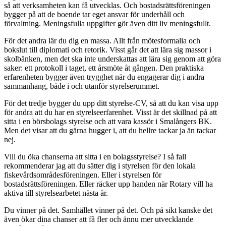
så att verksamheten kan få utvecklas. Och bostadsrättsföreningen
bygger på att de boende tar eget ansvar för underhåll och
förvaltning. Meningsfulla uppgifter gör även ditt liv meningsfullt.
För det andra lär du dig en massa. Allt från mötesformalia och
bokslut till diplomati och retorik. Visst går det att lära sig massor i
skolbänken, men det ska inte underskattas att lära sig genom att göra
saker: ett protokoll i taget, ett årsmöte åt gången. Den praktiska
erfarenheten bygger även trygghet när du engagerar dig i andra
sammanhang, både i och utanför styrelserummet.
För det tredje bygger du upp ditt styrelse-CV, så att du kan visa upp
för andra att du har en styrelseerfarenhet. Visst är det skillnad på att
sitta i en börsbolags styrelse och att vara kassör i Smalångers BK.
Men det visar att du gärna hugger i, att du hellre tackar ja än tackar
nej.
Vill du öka chanserna att sitta i en bolagsstyrelse? I så fall
rekommenderar jag att du sätter dig i styrelsen för den lokala
fiskevårdsområdesföreningen. Eller i styrelsen för
bostadsrättsföreningen. Eller räcker upp handen när Rotary vill ha
aktiva till styrelsearbetet nästa år.
Du vinner på det. Samhället vinner på det. Och på sikt kanske det
även ökar dina chanser att få fler och ännu mer utvecklande