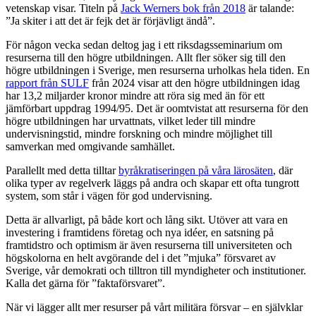
vetenskap visar. Titeln på
Jack Werners bok från 2018
är talande:
”Ja skiter i att det är fejk det är förjävligt ändå”.
För någon vecka sedan deltog jag i ett riksdagsseminarium om
resurserna till den högre utbildningen. Allt fler söker sig till den
högre utbildningen i Sverige, men resurserna urholkas hela tiden. En
rapport från SULF
från 2024 visar att den högre utbildningen idag
har 13,2 miljarder kronor mindre att röra sig med än för ett
jämförbart uppdrag 1994/95. Det är oomtvistat att resurserna för den
högre utbildningen har urvattnats, vilket leder till mindre
undervisningstid, mindre forskning och mindre möjlighet till
samverkan med omgivande samhället.
Parallellt med detta tilltar
byråkratiseringen på våra lärosäten
, där
olika typer av regelverk läggs på andra och skapar ett ofta tungrott
system, som står i vägen för god undervisning.
Detta är allvarligt, på både kort och lång sikt. Utöver att vara en
investering i framtidens företag och nya idéer, en satsning på
framtidstro och optimism är även resurserna till universiteten och
högskolorna en helt avgörande del i det ”mjuka” försvaret av
Sverige, vår demokrati och tilltron till myndigheter och institutioner.
Kalla det gärna för ”faktaförsvaret”.
När vi lägger allt mer resurser på vårt militära försvar – en självklar