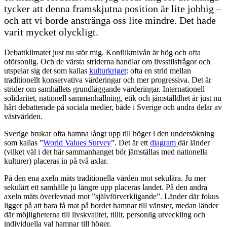
tycker att denna framskjutna position är lite jobbig –
och att vi borde anstränga oss lite mindre. Det hade
varit mycket olyckligt.
Debattklimatet just nu stör mig. Konfliktnivån är hög och ofta
oförsonlig. Och de värsta striderna handlar om livsstilsfrågor och
utspelar sig det som kallas
kulturkriget
: ofta en strid mellan
traditionellt konservativa värderingar och mer progressiva. Det är
strider om samhällets grundläggande värderingar. Internationell
solidaritet, nationell sammanhållning, etik och jämställdhet är just nu
hårt debatterade på sociala medier, både i Sverige och andra delar av
västvärlden.
Sverige brukar ofta hamna långt upp till höger i den undersökning
som kallas ”
World Values Survey
”. Det är ett
diagram
där länder
(vilket väl i det här sammanhanget bör jämställas med nationella
kulturer) placeras in på två axlar.
På den ena axeln mäts traditionella värden mot sekulära. Ju mer
sekulärt ett samhälle ju längre upp placeras landet. På den andra
axeln mäts överlevnad mot ”självförverkligande”. Länder där fokus
ligger på att bara få mat på bordet hamnar till vänster, medan länder
där möjligheterna till livskvalitet, tillit, personlig utveckling och
individuella val hamnar till höger.