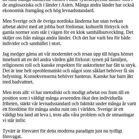
de anglosaxiska och i länder i Asien. Många andra länder har också
ekonomisk framgång och hög levnadsstandard.
Men Sverige och de övriga nordiska länderna har utan tvekan
arbetat aktivt med att jobba bort fördomar, kulturellt förtryck och
gamla normer som står i vägen för en klok samhällsutveckling. Det
skiljer oss från många andra länder. Och det har varit bra för både
individer och samhället i stort.
Jag medger gärna att vår modernitet och resan upp till högra hörnet
inneburit att en del andra värden gått förlorat: synen på familjen,
religionens roll och kanske respekten för auktoriteter har fått ta stryk.
Det är inte helt oproblematiskt och något som såklart behöver få sin
belysning. Konsekvenserna behöver hanteras. Kanske har barn åkt
med badvattnet.
Men trots allt: vi har metodiskt och modigt arbetat oss fram till en
position som i väldigt många avseenden ökat den individuella
friheten, stärkt vår levnadsstandard och faktiskt under många år varit
ett föredöme för många andra runt om i världen. Sverige är ett
väldigt bra land att leva i, trots alla våra problem och de utmaningar
vi står inför.
Tyvärr är försvaret för detta moderna paradigm just nu tydligt
försvagat.