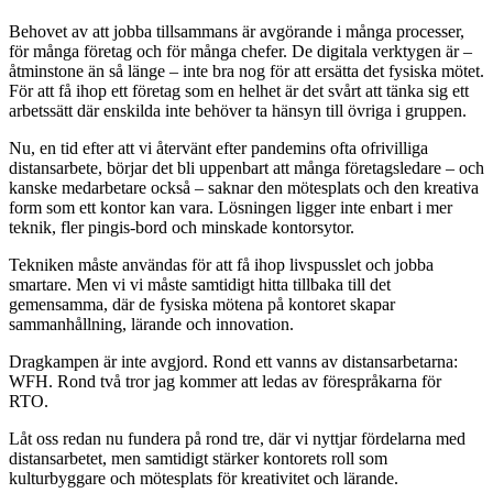
Behovet av att jobba tillsammans är avgörande i många processer,
för många företag och för många chefer. De digitala verktygen är –
åtminstone än så länge – inte bra nog för att ersätta det fysiska mötet.
För att få ihop ett företag som en helhet är det svårt att tänka sig ett
arbetssätt där enskilda inte behöver ta hänsyn till övriga i gruppen.
Nu, en tid efter att vi återvänt efter pandemins ofta ofrivilliga
distansarbete, börjar det bli uppenbart att många företagsledare – och
kanske medarbetare också – saknar den mötesplats och den kreativa
form som ett kontor kan vara. Lösningen ligger inte enbart i mer
teknik, fler pingis-bord och minskade kontorsytor.
Tekniken måste användas för att få ihop livspusslet och jobba
smartare. Men vi vi måste samtidigt hitta tillbaka till det
gemensamma, där de fysiska mötena på kontoret skapar
sammanhållning, lärande och innovation.
Dragkampen är inte avgjord. Rond ett vanns av distansarbetarna:
WFH. Rond två tror jag kommer att ledas av förespråkarna för
RTO.
Låt oss redan nu fundera på rond tre, där vi nyttjar fördelarna med
distansarbetet, men samtidigt stärker kontorets roll som
kulturbyggare och mötesplats för kreativitet och lärande.