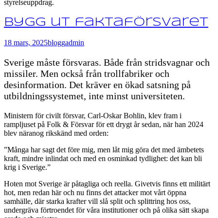
styrelseuppdrag.
Bygg ut faktaförsvaret
18 mars, 2025
blogg
admin
Sverige måste försvaras. Både från stridsvagnar och
missiler. Men också från trollfabriker och
desinformation. Det kräver en ökad satsning på
utbildningssystemet, inte minst universiteten.
Ministern för civilt försvar, Carl-Oskar Bohlin, klev fram i
rampljuset på Folk & Försvar för ett drygt år sedan, när han 2024
blev näranog rikskänd med orden:
”Många har sagt det före mig, men låt mig göra det med ämbetets
kraft, mindre inlindat och med en osminkad tydlighet: det kan bli
krig i Sverige.”
Hoten mot Sverige är påtagliga och reella. Givetvis finns ett militärt
hot, men redan här och nu finns det attacker mot vårt öppna
samhälle, där starka krafter vill slå split och splittring hos oss,
undergräva förtroendet för våra institutioner och på olika sätt skapa