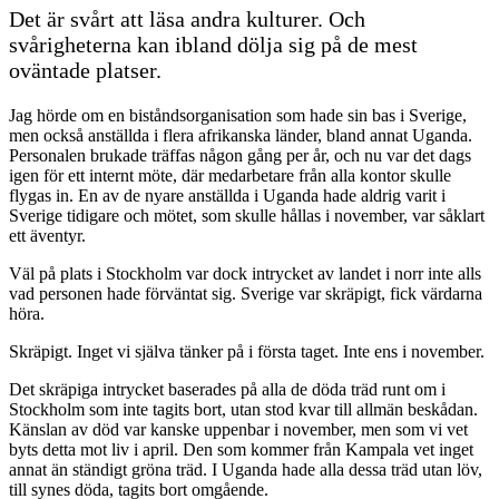
Det är svårt att läsa andra kulturer. Och
svårigheterna kan ibland dölja sig på de mest
oväntade platser.
Jag hörde om en biståndsorganisation som hade sin bas i Sverige,
men också anställda i flera afrikanska länder, bland annat Uganda.
Personalen brukade träffas någon gång per år, och nu var det dags
igen för ett internt möte, där medarbetare från alla kontor skulle
flygas in. En av de nyare anställda i Uganda hade aldrig varit i
Sverige tidigare och mötet, som skulle hållas i november, var såklart
ett äventyr.
Väl på plats i Stockholm var dock intrycket av landet i norr inte alls
vad personen hade förväntat sig. Sverige var skräpigt, fick värdarna
höra.
Skräpigt. Inget vi själva tänker på i första taget. Inte ens i november.
Det skräpiga intrycket baserades på alla de döda träd runt om i
Stockholm som inte tagits bort, utan stod kvar till allmän beskådan.
Känslan av död var kanske uppenbar i november, men som vi vet
byts detta mot liv i april. Den som kommer från Kampala vet inget
annat än ständigt gröna träd. I Uganda hade alla dessa träd utan löv,
till synes döda, tagits bort omgående.