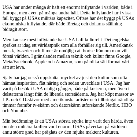
USA har under många år haft ett enormt inflytande i världen, både i
Europa, men även på många andra håll. Detta inflytande har i vissa
fall byggt på USAs militära kapacitet. Oftare har det byggt på USAs
ekonomiska inflytande, där både företag och dollarns ställning
bidragit stort.
Men kanske mest inflytande har USA haft kulturellt. Det engelska
språket är idag ett världsspråk som alla förhåller sig till. Amerikansk
musik, tv-serier och filmer är omöjliga att bortse från om man vill
förstå världen. I gränslandet mellan teknik och kultur finns Google,
Meta/Facebook, Apple och Amazon, som på olika sätt format vårt
sätt att leva.
Själv har jag också uppskattat mycket av just den kultur som ofta
hämtat inspiration, fått näring och sedan utvecklats i USA. Jag har
varit på besök i USA otaliga gånger, både på kusterna, men även i
delstaterna långt från de liberala storstäderna. Jag har köpt massor av
LP- och CD-skivor med amerikanska artister och tillbringat oändliga
timmar framför tv-skärm och datorskärm utforskande Netflix, HBO
och Youtube.
Min bedömning är att USAs största styrka inte varit den hårda, även
om den militära kraften varit enorm. USAs påverkan på världen i
ännu större grad har präglats av den mjuka makten: kulturen.