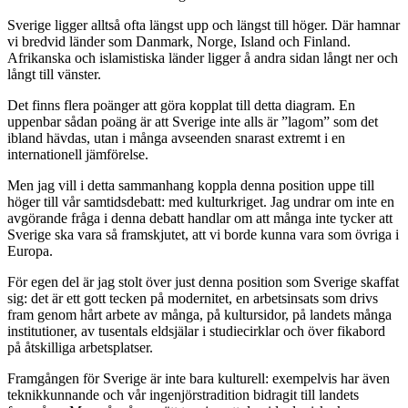
Sverige ligger alltså ofta längst upp och längst till höger. Där hamnar
vi bredvid länder som Danmark, Norge, Island och Finland.
Afrikanska och islamistiska länder ligger å andra sidan långt ner och
långt till vänster.
Det finns flera poänger att göra kopplat till detta diagram. En
uppenbar sådan poäng är att Sverige inte alls är ”lagom” som det
ibland hävdas, utan i många avseenden snarast extremt i en
internationell jämförelse.
Men jag vill i detta sammanhang koppla denna position uppe till
höger till vår samtidsdebatt: med kulturkriget. Jag undrar om inte en
avgörande fråga i denna debatt handlar om att många inte tycker att
Sverige ska vara så framskjutet, att vi borde kunna vara som övriga i
Europa.
För egen del är jag stolt över just denna position som Sverige skaffat
sig: det är ett gott tecken på modernitet, en arbetsinsats som drivs
fram genom hårt arbete av många, på kultursidor, på landets många
institutioner, av tusentals eldsjälar i studiecirklar och över fikabord
på åtskilliga arbetsplatser.
Framgången för Sverige är inte bara kulturell: exempelvis har även
teknikkunnande och vår ingenjörstradition bidragit till landets