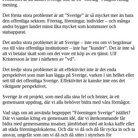
mening.
Det första stora problemet är att ”Sverige” är så mycket mer än bara
den offentliga sektorn. Företag, föreningar, individer – och många
andra bygger landet minst lika mycket som kommuner och
statsapparat.
Det andra stora problemet är att Sverige – inte ens om vi begränsar
oss till våra offentliga institutioner – inte har ”kunder”. Det är inte så
att vi betalar skatt som om det vore ett köp av en tjänst. Ulf
Kristersson är inte i närheten av ”vd”.
Det tredje stora problemet är att effektivitet inte är det enda
perspektivet som man kan lägga på Sverige, varken i sin helhet eller
sett till det offentliga Sverige. Effektivitet är kanske inte ens det
viktigaste perspektivet.
Sverige är ett projekt, som med alla sina fel och brister, är ett
gemensamt uppdrag, där vi alla behöver bidra med våra förmågor.
Vad sägs om att använda begreppet ”Föreningen Sverige” istället?
Där vi samlas kring en gemensam idé, där vi återkommande får
bidra med gemensamma insatser, jämförbart med att koka kaffe eller
att städa föreningslokalerna. Och där vi då och då får rycka in och ta
ansvar, ungefär som om vi då och då sitter i styrelsen för