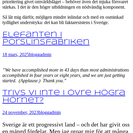
prioritering givet omvärldsläget – behöver även det mjuka försvaret
stärkas. I det är den högre utbildningen en nödvändig komponent.
Så låt mig därför, möjligen mindre inlindat och med en osminkad
tydlighet understryka: det kan bli faktaresistens i Sverige.
Elefanten i
porslinsfabriken
18 mars, 2025
blogg
admin
”We have accomplished more in 43 days than most administrations
accomplished in four years or eight years, and we are just getting
started. (Applause.) Thank you.”
Trivs vi inte i övre högra
hörnet?
24 november, 2023
blogg
admin
Sverige är ett progressivt land – och det har givit oss
en mängd fördelar. Men jag oroar mig för att många