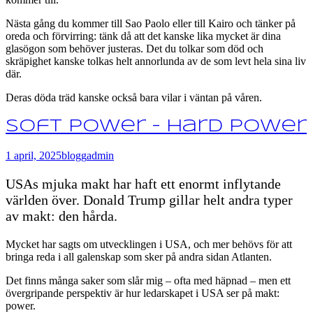
Nästa gång du kommer till Sao Paolo eller till Kairo och tänker på
oreda och förvirring: tänk då att det kanske lika mycket är dina
glasögon som behöver justeras. Det du tolkar som död och
skräpighet kanske tolkas helt annorlunda av de som levt hela sina liv
där.
Deras döda träd kanske också bara vilar i väntan på våren.
Soft power – hard power
1 april, 2025
blogg
admin
USAs mjuka makt har haft ett enormt inflytande
världen över. Donald Trump gillar helt andra typer
av makt: den hårda.
Mycket har sagts om utvecklingen i USA, och mer behövs för att
bringa reda i all galenskap som sker på andra sidan Atlanten.
Det finns många saker som slår mig – ofta med häpnad – men ett
övergripande perspektiv är hur ledarskapet i USA ser på makt:
power.