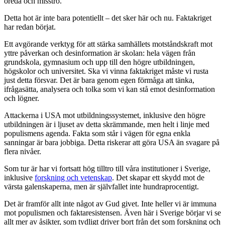
oreda och misstro.
Detta hot är inte bara potentiellt – det sker här och nu. Faktakriget
har redan börjat.
Ett avgörande verktyg för att stärka samhällets motståndskraft mot
yttre påverkan och desinformation är skolan: hela vägen från
grundskola, gymnasium och upp till den högre utbildningen,
högskolor och universitet. Ska vi vinna faktakriget måste vi rusta
just detta försvar. Det är bara genom egen förmåga att tänka,
ifrågasätta, analysera och tolka som vi kan stå emot desinformation
och lögner.
Attackerna i USA mot utbildningssystemet, inklusive den högre
utbildningen är i ljuset av detta skrämmande, men helt i linje med
populismens agenda. Fakta som står i vägen för egna enkla
sanningar är bara jobbiga. Detta riskerar att göra USA än svagare på
flera nivåer.
Som tur är har vi fortsatt hög tilltro till våra institutioner i Sverige,
inklusive
forskning och vetenskap
. Det skapar ett skydd mot de
värsta galenskaperna, men är självfallet inte hundraprocentigt.
Det är framför allt inte något av Gud givet. Inte heller vi är immuna
mot populismen och faktaresistensen. Även här i Sverige börjar vi se
allt mer av åsikter, som tydligt driver bort från det som forskning och