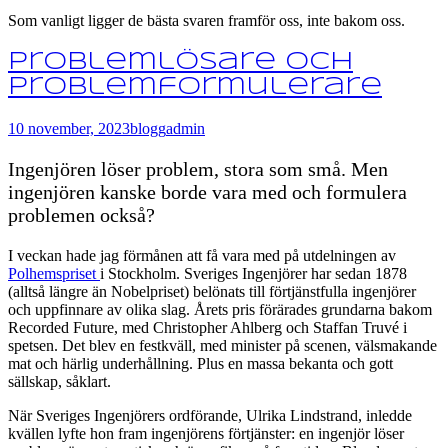
Som vanligt ligger de bästa svaren framför oss, inte bakom oss.
Problemlösare och
problemformulerare
10 november, 2023
blogg
admin
Ingenjören löser problem, stora som små. Men
ingenjören kanske borde vara med och formulera
problemen också?
I veckan hade jag förmånen att få vara med på utdelningen av
Polhemspriset
i Stockholm. Sveriges Ingenjörer har sedan 1878
(alltså längre än Nobelpriset) belönats till förtjänstfulla ingenjörer
och uppfinnare av olika slag. Årets pris förärades grundarna bakom
Recorded Future, med Christopher Ahlberg och Staffan Truvé i
spetsen. Det blev en festkväll, med minister på scenen, välsmakande
mat och härlig underhållning. Plus en massa bekanta och gott
sällskap, såklart.
När Sveriges Ingenjörers ordförande, Ulrika Lindstrand, inledde
kvällen lyfte hon fram ingenjörens förtjänster: en ingenjör löser