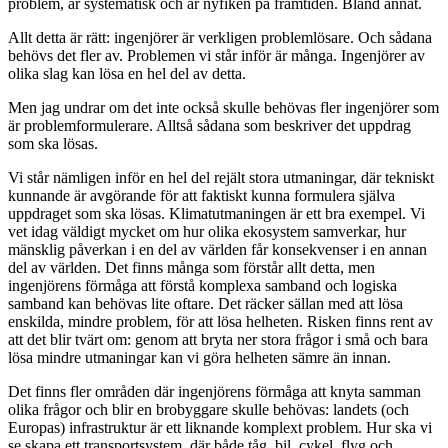
problem, är systematisk och är nyfiken på framtiden. Bland annat.
Allt detta är rätt: ingenjörer är verkligen problemlösare. Och sådana
behövs det fler av. Problemen vi står inför är många. Ingenjörer av
olika slag kan lösa en hel del av detta.
Men jag undrar om det inte också skulle behövas fler ingenjörer som
är problemformulerare. Alltså sådana som beskriver det uppdrag
som ska lösas.
Vi står nämligen inför en hel del rejält stora utmaningar, där tekniskt
kunnande är avgörande för att faktiskt kunna formulera själva
uppdraget som ska lösas. Klimatutmaningen är ett bra exempel. Vi
vet idag väldigt mycket om hur olika ekosystem samverkar, hur
mänsklig påverkan i en del av världen får konsekvenser i en annan
del av världen. Det finns många som förstår allt detta, men
ingenjörens förmåga att förstå komplexa samband och logiska
samband kan behövas lite oftare. Det räcker sällan med att lösa
enskilda, mindre problem, för att lösa helheten. Risken finns rent av
att det blir tvärt om: genom att bryta ner stora frågor i små och bara
lösa mindre utmaningar kan vi göra helheten sämre än innan.
Det finns fler områden där ingenjörens förmåga att knyta samman
olika frågor och blir en brobyggare skulle behövas: landets (och
Europas) infrastruktur är ett liknande komplext problem. Hur ska vi
se skapa ett transportsystem, där både tåg, bil, cykel, flyg och