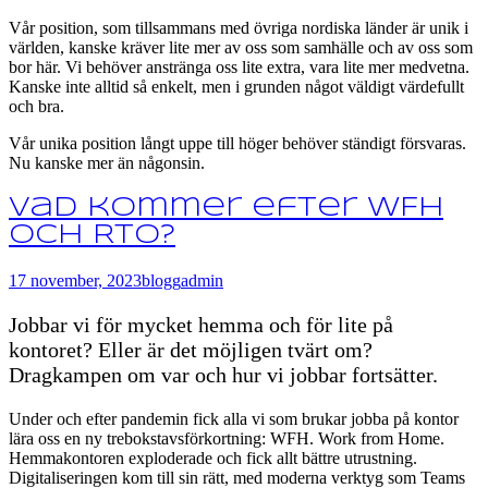
Vår position, som tillsammans med övriga nordiska länder är unik i
världen, kanske kräver lite mer av oss som samhälle och av oss som
bor här. Vi behöver anstränga oss lite extra, vara lite mer medvetna.
Kanske inte alltid så enkelt, men i grunden något väldigt värdefullt
och bra.
Vår unika position långt uppe till höger behöver ständigt försvaras.
Nu kanske mer än någonsin.
Vad kommer efter WFH
och RTO?
17 november, 2023
blogg
admin
Jobbar vi för mycket hemma och för lite på
kontoret? Eller är det möjligen tvärt om?
Dragkampen om var och hur vi jobbar fortsätter.
Under och efter pandemin fick alla vi som brukar jobba på kontor
lära oss en ny trebokstavsförkortning: WFH. Work from Home.
Hemmakontoren exploderade och fick allt bättre utrustning.
Digitaliseringen kom till sin rätt, med moderna verktyg som Teams