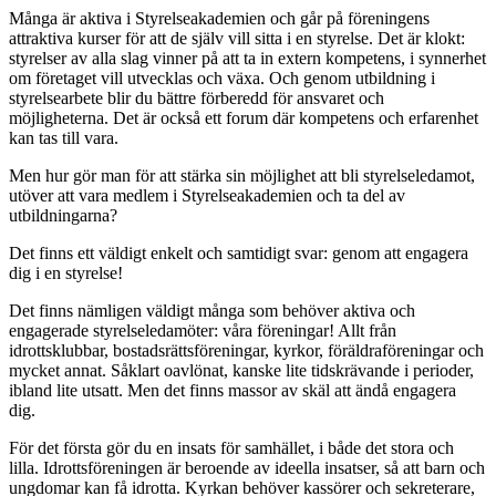
Många är aktiva i Styrelseakademien och går på föreningens
attraktiva kurser för att de själv vill sitta i en styrelse. Det är klokt:
styrelser av alla slag vinner på att ta in extern kompetens, i synnerhet
om företaget vill utvecklas och växa. Och genom utbildning i
styrelsearbete blir du bättre förberedd för ansvaret och
möjligheterna. Det är också ett forum där kompetens och erfarenhet
kan tas till vara.
Men hur gör man för att stärka sin möjlighet att bli styrelseledamot,
utöver att vara medlem i Styrelseakademien och ta del av
utbildningarna?
Det finns ett väldigt enkelt och samtidigt svar: genom att engagera
dig i en styrelse!
Det finns nämligen väldigt många som behöver aktiva och
engagerade styrelseledamöter: våra föreningar! Allt från
idrottsklubbar, bostadsrättsföreningar, kyrkor, föräldraföreningar och
mycket annat. Såklart oavlönat, kanske lite tidskrävande i perioder,
ibland lite utsatt. Men det finns massor av skäl att ändå engagera
dig.
För det första gör du en insats för samhället, i både det stora och
lilla. Idrottsföreningen är beroende av ideella insatser, så att barn och
ungdomar kan få idrotta. Kyrkan behöver kassörer och sekreterare,