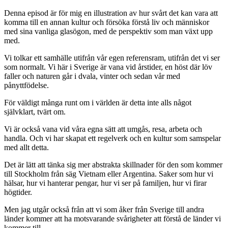
Denna episod är för mig en illustration av hur svårt det kan vara att
komma till en annan kultur och försöka förstå liv och människor
med sina vanliga glasögon, med de perspektiv som man växt upp
med.
Vi tolkar ett samhälle utifrån vår egen referensram, utifrån det vi ser
som normalt. Vi här i Sverige är vana vid årstider, en höst där löv
faller och naturen går i dvala, vinter och sedan vår med
pånyttfödelse.
För väldigt många runt om i världen är detta inte alls något
självklart, tvärt om.
Vi är också vana vid våra egna sätt att umgås, resa, arbeta och
handla. Och vi har skapat ett regelverk och en kultur som samspelar
med allt detta.
Det är lätt att tänka sig mer abstrakta skillnader för den som kommer
till Stockholm från säg Vietnam eller Argentina. Saker som hur vi
hälsar, hur vi hanterar pengar, hur vi ser på familjen, hur vi firar
högtider.
Men jag utgår också från att vi som åker från Sverige till andra
länder kommer att ha motsvarande svårigheter att förstå de länder vi
kommer till.