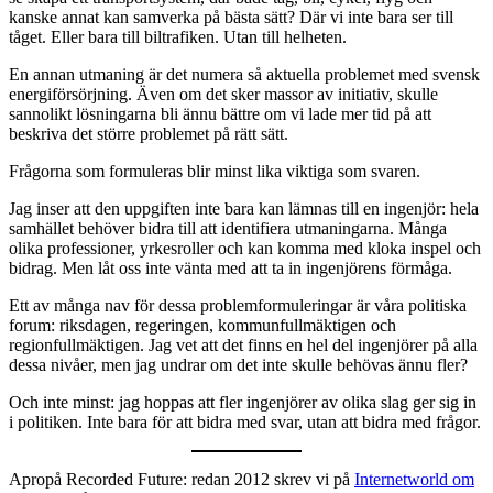
kanske annat kan samverka på bästa sätt? Där vi inte bara ser till
tåget. Eller bara till biltrafiken. Utan till helheten.
En annan utmaning är det numera så aktuella problemet med svensk
energiförsörjning. Även om det sker massor av initiativ, skulle
sannolikt lösningarna bli ännu bättre om vi lade mer tid på att
beskriva det större problemet på rätt sätt.
Frågorna som formuleras blir minst lika viktiga som svaren.
Jag inser att den uppgiften inte bara kan lämnas till en ingenjör: hela
samhället behöver bidra till att identifiera utmaningarna. Många
olika professioner, yrkesroller och kan komma med kloka inspel och
bidrag. Men låt oss inte vänta med att ta in ingenjörens förmåga.
Ett av många nav för dessa problemformuleringar är våra politiska
forum: riksdagen, regeringen, kommunfullmäktigen och
regionfullmäktigen. Jag vet att det finns en hel del ingenjörer på alla
dessa nivåer, men jag undrar om det inte skulle behövas ännu fler?
Och inte minst: jag hoppas att fler ingenjörer av olika slag ger sig in
i politiken. Inte bara för att bidra med svar, utan att bidra med frågor.
Apropå Recorded Future: redan 2012 skrev vi på
Internetworld om