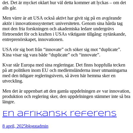
det. Det är mycket oklart hur väl detta kommer att lyckas – om det
alls går.
Men värre är att USA också aktivt har givit sig på en avgörande
aktör i innovationssystemet: universiteten. Genom sina hårda tag
mot den fria forskningen och akademiska ledare undergrävs
förtroendet för och kraften i USAs viktigaste tillgång: nytänkande,
entreprenörskapet, innovationen.
USA rör sig bort från “innovate” och söker sig mot “duplicate”.
Kina visar sig vara både “duplicate” och “innovate”.
Kvar står Europa med sina regleringar. Det finns hoppfulla tecken
på att politiken inom EU och medlemsländerna inser utmaningarna
med den tidigare regleringsivern, så även här hemma sker en
utveckling.
Men det är uppenbart att den gamla uppdelningen av var innovation,
produktion och reglering sker, den uppdelningen stämmer inte så bra
längre.
En afrikansk referens
8 april, 2025
blogg
admin