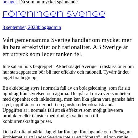
bolaget
. Då som nu mycket spännande.
Föreningen Sverige
8 september, 2023
blogg
admin
Vårt gemensamma Sverige handlar om mycket mer
än bara effektivitet och rationalitet. AB Sverige är
ett uttryck som leder tanken fel.
Inte sällan hörs begreppet ”Aktiebolaget Sverige” i diskussioner om
hur statsapparaten bör bli mer effektiv och rationell. Tyvärr är det
inget bra begrepp.
Ett aktiebolag styrs i normala fall av en bolagsledning, som får sitt
uppdrag från styrelsen och ägarna. Det går att driva verksamheten
med öppenhet och inkludering, men kan lika gärna vara ganska hårt
styrt, uppifrån och ner och i en ganska odemokratisk anda.
Uppgiften är i normala fall att så effektivt som möjligt leverera
produkter eller tjänster med rimlig kvalitet och till
konkurrenskraftiga priser.
Detta är ofta utmärkt. Jag gillar företag, företagande och företagare.
Problemet är att landet Sverige inte är ett ”företag” i någon rimlig