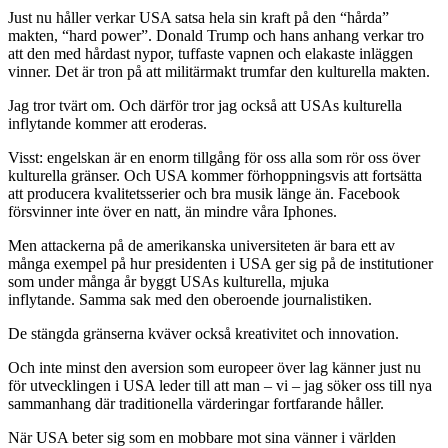
Just nu håller verkar USA satsa hela sin kraft på den “hårda”
makten, “hard power”. Donald Trump och hans anhang verkar tro
att den med hårdast nypor, tuffaste vapnen och elakaste inläggen
vinner. Det är tron på att militärmakt trumfar den kulturella makten.
Jag tror tvärt om. Och därför tror jag också att USAs kulturella
inflytande kommer att eroderas.
Visst: engelskan är en enorm tillgång för oss alla som rör oss över
kulturella gränser. Och USA kommer förhoppningsvis att fortsätta
att producera kvalitetsserier och bra musik länge än. Facebook
försvinner inte över en natt, än mindre våra Iphones.
Men attackerna på de amerikanska universiteten är bara ett av
många exempel på hur presidenten i USA ger sig på de institutioner
som under många år byggt USAs kulturella, mjuka
inflytande. Samma sak med den oberoende journalistiken.
De stängda gränserna kväver också kreativitet och innovation.
Och inte minst den aversion som europeer över lag känner just nu
för utvecklingen i USA leder till att man – vi – jag söker oss till nya
sammanhang där traditionella värderingar fortfarande håller.
När USA beter sig som en mobbare mot sina vänner i världen