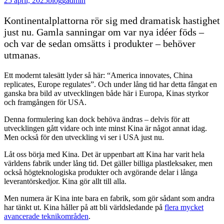
25 april, 2025
blogg
admin
Kontinentalplattorna rör sig med dramatisk hastighet
just nu. Gamla sanningar om var nya idéer föds –
och var de sedan omsätts i produkter – behöver
utmanas.
Ett modernt talesätt lyder så här: “America innovates, China
replicates, Europe regulates”. Och under lång tid har detta fångat en
ganska bra bild av utvecklingen både här i Europa, Kinas styrkor
och framgången för USA.
Denna formulering kan dock behöva ändras – delvis för att
utvecklingen gått vidare och inte minst Kina är något annat idag.
Men också för den utveckling vi ser i USA just nu.
Låt oss börja med Kina. Det är uppenbart att Kina har varit hela
världens fabrik under lång tid. Det gäller billiga plastleksaker, men
också högteknologiska produkter och avgörande delar i långa
leverantörskedjor. Kina gör allt till alla.
Men numera är Kina inte bara en fabrik, som gör sådant som andra
har tänkt ut. Kina håller på att bli världsledande på
flera mycket
avancerade teknikområden
.