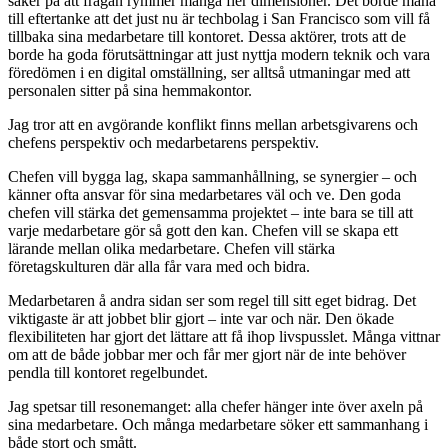
säker på att frågan rymmer många fler dimensioner. Det borde mana
till eftertanke att det just nu är techbolag i San Francisco som vill få
tillbaka sina medarbetare till kontoret. Dessa aktörer, trots att de
borde ha goda förutsättningar att just nyttja modern teknik och vara
föredömen i en digital omställning, ser alltså utmaningar med att
personalen sitter på sina hemmakontor.
Jag tror att en avgörande konflikt finns mellan arbetsgivarens och
chefens perspektiv och medarbetarens perspektiv.
Chefen vill bygga lag, skapa sammanhållning, se synergier – och
känner ofta ansvar för sina medarbetares väl och ve. Den goda
chefen vill stärka det gemensamma projektet – inte bara se till att
varje medarbetare gör så gott den kan. Chefen vill se skapa ett
lärande mellan olika medarbetare. Chefen vill stärka
företagskulturen där alla får vara med och bidra.
Medarbetaren å andra sidan ser som regel till sitt eget bidrag. Det
viktigaste är att jobbet blir gjort – inte var och när. Den ökade
flexibiliteten har gjort det lättare att få ihop livspusslet. Många vittnar
om att de både jobbar mer och får mer gjort när de inte behöver
pendla till kontoret regelbundet.
Jag spetsar till resonemanget: alla chefer hänger inte över axeln på
sina medarbetare. Och många medarbetare söker ett sammanhang i
både stort och smått.