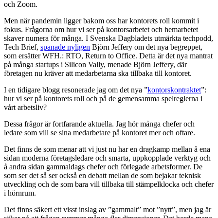
och Zoom.
Men när pandemin ligger bakom oss har kontorets roll kommit i
fokus. Frågorna om hur vi ser på kontorsarbetet och hemarbetet
skaver numera för många. I Svenska Dagbladets utmärkta techpodd,
Tech Brief,
spanade nyligen
Björn Jeffery om det nya begreppet,
som ersätter WFH.: RTO, Return to Office. Detta är det nya mantrat
på många startups i Silicon Vally, menade Björn Jeffery, där
företagen nu kräver att medarbetarna ska tillbaka till kontoret.
I en tidigare blogg resonerade jag om det nya ”
kontorskontraktet
”:
hur vi ser på kontorets roll och på de gemensamma spelreglerna i
vårt arbetsliv?
Dessa frågor är fortfarande aktuella. Jag hör många chefer och
ledare som vill se sina medarbetare på kontoret mer och oftare.
Det finns de som menar att vi just nu har en dragkamp mellan å ena
sidan moderna företagsledare och smarta, uppkopplade verktyg och
å andra sidan gammaldags chefer och förlegade arbetsformer. De
som ser det så ser också en debatt mellan de som bejakar teknisk
utveckling och de som bara vill tillbaka till stämpelklocka och chefer
i hörnrum.
Det finns säkert ett visst inslag av ”gammalt” mot ”nytt”, men jag är