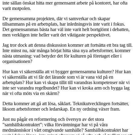
inte sällan önskat hitta mer gemensamt arbete på kontoret, har ofta
varit motpolen.
De gemensamma projekten, där vi samverkar och skapar
tillsammans på en arbetsplats, har inledningsvis inte varit i fokus.
Det gemensammas bästa har väl inte varit helt bortglömt i debatten,
men verkligen inte heller varit det viktigaste perspektivet.
Jag tror dock att denna diskussion kommer att fortsätta ett bra tag till.
Inte minst nu, när många börjat hitta sina nya arbetsformer, kommer
nästa utmaning: vad betyder det för kulturen på företaget eller i
organisationen?
Hur kan vi säkerställa att vi bygger gemensamma kulturer? Hur kan
vi säkerställa att vi får det lärande som vi är vana vid på en
arbetsplats? Hur kan vi skapa tillit till varandras kompetenser när vi
inte ser varandra regelbundet? Hur kan vi kroka arm och bygga lag
när vi ofta möts via en skärm?
Detta kommer att gå att lösa, såklart. Teknikutvecklingen fortsätter,
liksom arbetsformer och ledarskap. En ny ordning växer fram.
Just nu pågår en reformering och översyn av det stora
”samhällskontraktet”: vilka förväntningar har vi på våra
medmänniskor i vårt omgivande samhälle? Samhällskontraktet har