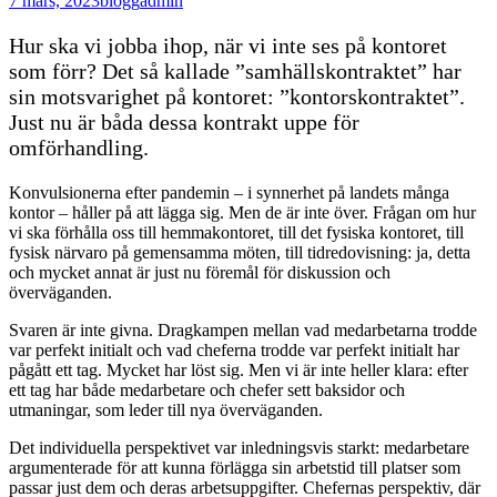
7 mars, 2023
blogg
admin
Hur ska vi jobba ihop, när vi inte ses på kontoret
som förr? Det så kallade ”samhällskontraktet” har
sin motsvarighet på kontoret: ”kontorskontraktet”.
Just nu är båda dessa kontrakt uppe för
omförhandling.
Konvulsionerna efter pandemin – i synnerhet på landets många
kontor – håller på att lägga sig. Men de är inte över. Frågan om hur
vi ska förhålla oss till hemmakontoret, till det fysiska kontoret, till
fysisk närvaro på gemensamma möten, till tidredovisning: ja, detta
och mycket annat är just nu föremål för diskussion och
överväganden.
Svaren är inte givna. Dragkampen mellan vad medarbetarna trodde
var perfekt initialt och vad cheferna trodde var perfekt initialt har
pågått ett tag. Mycket har löst sig. Men vi är inte heller klara: efter
ett tag har både medarbetare och chefer sett baksidor och
utmaningar, som leder till nya överväganden.
Det individuella perspektivet var inledningsvis starkt: medarbetare
argumenterade för att kunna förlägga sin arbetstid till platser som
passar just dem och deras arbetsuppgifter. Chefernas perspektiv, där