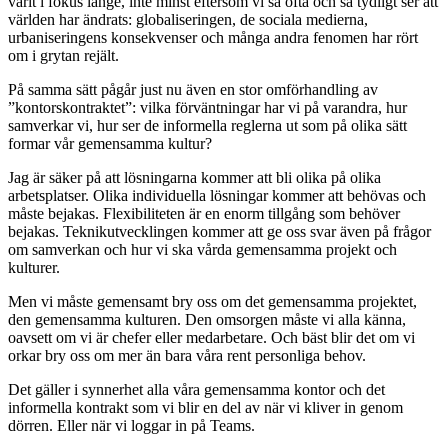
varit i fokus länge, inte minst eftersom vi så ofta och så tydligt ser att
världen har ändrats: globaliseringen, de sociala medierna,
urbaniseringens konsekvenser och många andra fenomen har rört
om i grytan rejält.
På samma sätt pågår just nu även en stor omförhandling av
”kontorskontraktet”: vilka förväntningar har vi på varandra, hur
samverkar vi, hur ser de informella reglerna ut som på olika sätt
formar vår gemensamma kultur?
Jag är säker på att lösningarna kommer att bli olika på olika
arbetsplatser. Olika individuella lösningar kommer att behövas och
måste bejakas. Flexibiliteten är en enorm tillgång som behöver
bejakas. Teknikutvecklingen kommer att ge oss svar även på frågor
om samverkan och hur vi ska vårda gemensamma projekt och
kulturer.
Men vi måste gemensamt bry oss om det gemensamma projektet,
den gemensamma kulturen. Den omsorgen måste vi alla känna,
oavsett om vi är chefer eller medarbetare. Och bäst blir det om vi
orkar bry oss om mer än bara våra rent personliga behov.
Det gäller i synnerhet alla våra gemensamma kontor och det
informella kontrakt som vi blir en del av när vi kliver in genom
dörren. Eller när vi loggar in på Teams.