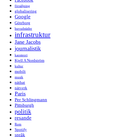
Facebook
försäljning
globalisering
Google
Göteborg
huvudstäder
infrastruktur
Jane Jacobs
journalistik
kaosteori
Kjell A Nordström
kultur
mobilt
musik
näthat
nätverk
Paris
Per Schlingmann
Pittsburgh
politik
resande
Rom
Spotify
språk