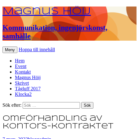
Magnus Höij
Kommunikation, ingenjörskonst,
samhälle
Hoppa till innehåll
Meny
Hem
Event
Kontakt
Magnus Höij
Skrivet
Tågluff 2017
Klocka2
Sök efter:
Omförhandling av
kontors-kontraktet