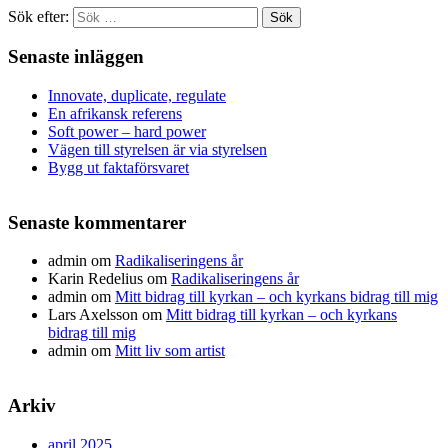
Sök efter:
Senaste inläggen
Innovate, duplicate, regulate
En afrikansk referens
Soft power – hard power
Vägen till styrelsen är via styrelsen
Bygg ut faktaförsvaret
Senaste kommentarer
admin
om
Radikaliseringens år
Karin Redelius
om
Radikaliseringens år
admin
om
Mitt bidrag till kyrkan – och kyrkans bidrag till mig
Lars Axelsson
om
Mitt bidrag till kyrkan – och kyrkans
bidrag till mig
admin
om
Mitt liv som artist
Arkiv
april 2025