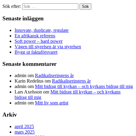
Sök efter:
Senaste inläggen
Innovate, duplicate, regulate
En afrikansk referens
Soft power – hard power
Vägen till styrelsen är via styrelsen
Bygg ut faktaförsvaret
Senaste kommentarer
admin
om
Radikaliseringens år
Karin Redelius
om
Radikaliseringens år
admin
om
Mitt bidrag till kyrkan – och kyrkans bidrag till mig
Lars Axelsson
om
Mitt bidrag till kyrkan – och kyrkans
bidrag till mig
admin
om
Mitt liv som artist
Arkiv
april 2025
mars 2025