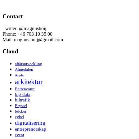
Contact
Twitter: @magnushoij
Phone: +46 703 10 35 00
Mail: magnus.hoij@gmail.com
Cloud
affärsutveckling
Almedalen
Apple
arkitektur
Bettencourt
big data
biltrafik
Bryssel
böcker
cykel
digitalisering
entreprenörskap
event