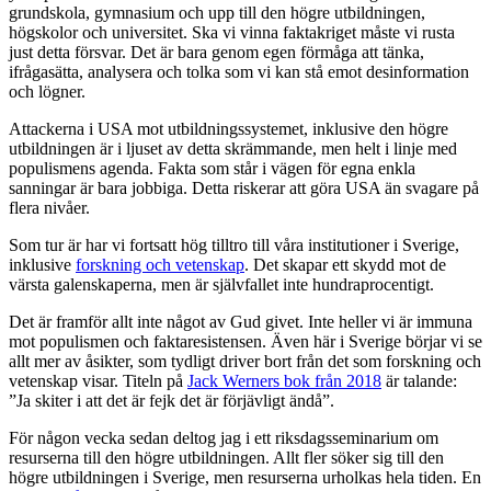
grundskola, gymnasium och upp till den högre utbildningen,
högskolor och universitet. Ska vi vinna faktakriget måste vi rusta
just detta försvar. Det är bara genom egen förmåga att tänka,
ifrågasätta, analysera och tolka som vi kan stå emot desinformation
och lögner.
Attackerna i USA mot utbildningssystemet, inklusive den högre
utbildningen är i ljuset av detta skrämmande, men helt i linje med
populismens agenda. Fakta som står i vägen för egna enkla
sanningar är bara jobbiga. Detta riskerar att göra USA än svagare på
flera nivåer.
Som tur är har vi fortsatt hög tilltro till våra institutioner i Sverige,
inklusive
forskning och vetenskap
. Det skapar ett skydd mot de
värsta galenskaperna, men är självfallet inte hundraprocentigt.
Det är framför allt inte något av Gud givet. Inte heller vi är immuna
mot populismen och faktaresistensen. Även här i Sverige börjar vi se
allt mer av åsikter, som tydligt driver bort från det som forskning och
vetenskap visar. Titeln på
Jack Werners bok från 2018
är talande:
”Ja skiter i att det är fejk det är förjävligt ändå”.
För någon vecka sedan deltog jag i ett riksdagsseminarium om
resurserna till den högre utbildningen. Allt fler söker sig till den
högre utbildningen i Sverige, men resurserna urholkas hela tiden. En