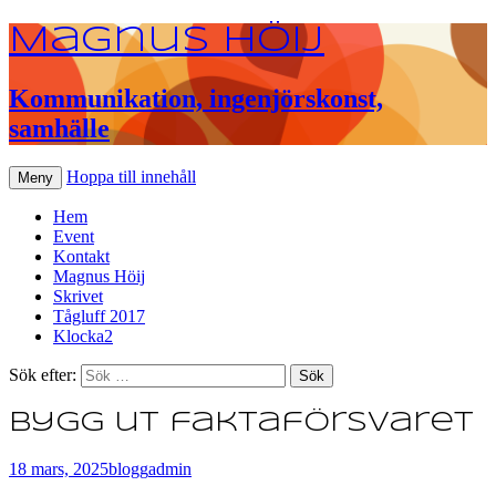
Magnus Höij
Kommunikation, ingenjörskonst,
samhälle
Hoppa till innehåll
Meny
Hem
Event
Kontakt
Magnus Höij
Skrivet
Tågluff 2017
Klocka2
Sök efter:
Bygg ut faktaförsvaret
18 mars, 2025
blogg
admin