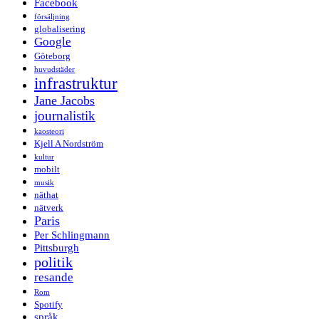
Facebook
försäljning
globalisering
Google
Göteborg
huvudstäder
infrastruktur
Jane Jacobs
journalistik
kaosteori
Kjell A Nordström
kultur
mobilt
musik
näthat
nätverk
Paris
Per Schlingmann
Pittsburgh
politik
resande
Rom
Spotify
språk