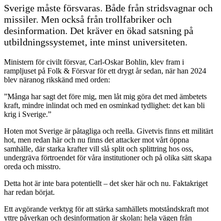
Sverige måste försvaras. Både från stridsvagnar och
missiler. Men också från trollfabriker och
desinformation. Det kräver en ökad satsning på
utbildningssystemet, inte minst universiteten.
Ministern för civilt försvar, Carl-Oskar Bohlin, klev fram i
rampljuset på Folk & Försvar för ett drygt år sedan, när han 2024
blev näranog rikskänd med orden:
”Många har sagt det före mig, men låt mig göra det med ämbetets
kraft, mindre inlindat och med en osminkad tydlighet: det kan bli
krig i Sverige.”
Hoten mot Sverige är påtagliga och reella. Givetvis finns ett militärt
hot, men redan här och nu finns det attacker mot vårt öppna
samhälle, där starka krafter vill slå split och splittring hos oss,
undergräva förtroendet för våra institutioner och på olika sätt skapa
oreda och misstro.
Detta hot är inte bara potentiellt – det sker här och nu. Faktakriget
har redan börjat.
Ett avgörande verktyg för att stärka samhällets motståndskraft mot
yttre påverkan och desinformation är skolan: hela vägen från