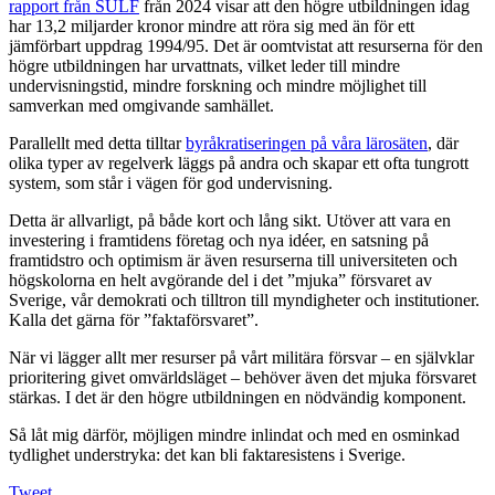
rapport från SULF
från 2024 visar att den högre utbildningen idag
har 13,2 miljarder kronor mindre att röra sig med än för ett
jämförbart uppdrag 1994/95. Det är oomtvistat att resurserna för den
högre utbildningen har urvattnats, vilket leder till mindre
undervisningstid, mindre forskning och mindre möjlighet till
samverkan med omgivande samhället.
Parallellt med detta tilltar
byråkratiseringen på våra lärosäten
, där
olika typer av regelverk läggs på andra och skapar ett ofta tungrott
system, som står i vägen för god undervisning.
Detta är allvarligt, på både kort och lång sikt. Utöver att vara en
investering i framtidens företag och nya idéer, en satsning på
framtidstro och optimism är även resurserna till universiteten och
högskolorna en helt avgörande del i det ”mjuka” försvaret av
Sverige, vår demokrati och tilltron till myndigheter och institutioner.
Kalla det gärna för ”faktaförsvaret”.
När vi lägger allt mer resurser på vårt militära försvar – en självklar
prioritering givet omvärldsläget – behöver även det mjuka försvaret
stärkas. I det är den högre utbildningen en nödvändig komponent.
Så låt mig därför, möjligen mindre inlindat och med en osminkad
tydlighet understryka: det kan bli faktaresistens i Sverige.
Tweet