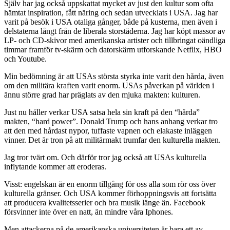
Själv har jag också uppskattat mycket av just den kultur som ofta
hämtat inspiration, fått näring och sedan utvecklats i USA. Jag har
varit på besök i USA otaliga gånger, både på kusterna, men även i
delstaterna långt från de liberala storstäderna. Jag har köpt massor av
LP- och CD-skivor med amerikanska artister och tillbringat oändliga
timmar framför tv-skärm och datorskärm utforskande Netflix, HBO
och Youtube.
Min bedömning är att USAs största styrka inte varit den hårda, även
om den militära kraften varit enorm. USAs påverkan på världen i
ännu större grad har präglats av den mjuka makten: kulturen.
Just nu håller verkar USA satsa hela sin kraft på den “hårda”
makten, “hard power”. Donald Trump och hans anhang verkar tro
att den med hårdast nypor, tuffaste vapnen och elakaste inläggen
vinner. Det är tron på att militärmakt trumfar den kulturella makten.
Jag tror tvärt om. Och därför tror jag också att USAs kulturella
inflytande kommer att eroderas.
Visst: engelskan är en enorm tillgång för oss alla som rör oss över
kulturella gränser. Och USA kommer förhoppningsvis att fortsätta
att producera kvalitetsserier och bra musik länge än. Facebook
försvinner inte över en natt, än mindre våra Iphones.
Men attackerna på de amerikanska universiteten är bara ett av