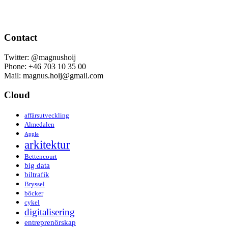
Contact
Twitter: @magnushoij
Phone: +46 703 10 35 00
Mail: magnus.hoij@gmail.com
Cloud
affärsutveckling
Almedalen
Apple
arkitektur
Bettencourt
big data
biltrafik
Bryssel
böcker
cykel
digitalisering
entreprenörskap