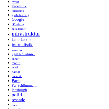
event
Facebook
försäljning
globalisering
Google
Göteborg
huvudstäder
infrastruktur
Jane Jacobs
journalistik
kaosteori
Kjell A Nordström
kultur
mobilt
musik
näthat
nätverk
Paris
Per Schlingmann
Pittsburgh
politik
resande
Rom