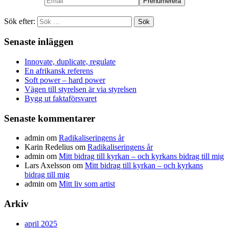
Sök efter:
Senaste inläggen
Innovate, duplicate, regulate
En afrikansk referens
Soft power – hard power
Vägen till styrelsen är via styrelsen
Bygg ut faktaförsvaret
Senaste kommentarer
admin
om
Radikaliseringens år
Karin Redelius
om
Radikaliseringens år
admin
om
Mitt bidrag till kyrkan – och kyrkans bidrag till mig
Lars Axelsson
om
Mitt bidrag till kyrkan – och kyrkans
bidrag till mig
admin
om
Mitt liv som artist
Arkiv
april 2025