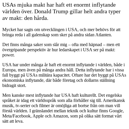
USAs mjuka makt har haft ett enormt inflytande
världen över. Donald Trump gillar helt andra typer
av makt: den hårda.
Mycket har sagts om utvecklingen i USA, och mer behövs för att
bringa reda i all galenskap som sker på andra sidan Atlanten.
Det finns många saker som slår mig – ofta med häpnad – men ett
övergripande perspektiv är hur ledarskapet i USA ser på makt:
power.
USA har under många år haft ett enormt inflytande i världen, både i
Europa, men även på många andra håll. Detta inflytande har i vissa
fall byggt på USAs militära kapacitet. Oftare har det byggt på USAs
ekonomiska inflytande, där både företag och dollarns ställning
bidragit stort.
Men kanske mest inflytande har USA haft kulturellt. Det engelska
språket är idag ett världsspråk som alla förhåller sig till. Amerikansk
musik, tv-serier och filmer är omöjliga att bortse från om man vill
förstå världen. I gränslandet mellan teknik och kultur finns Google,
Meta/Facebook, Apple och Amazon, som på olika sätt format vårt
sätt att leva.