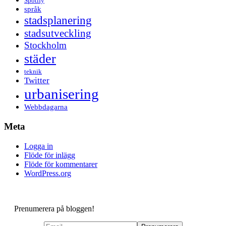
Spotify
språk
stadsplanering
stadsutveckling
Stockholm
städer
teknik
Twitter
urbanisering
Webbdagarna
Meta
Logga in
Flöde för inlägg
Flöde för kommentarer
WordPress.org
Prenumerera på bloggen!