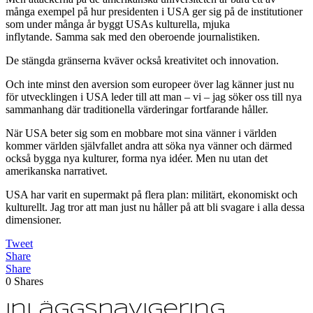
många exempel på hur presidenten i USA ger sig på de institutioner
som under många år byggt USAs kulturella, mjuka
inflytande. Samma sak med den oberoende journalistiken.
De stängda gränserna kväver också kreativitet och innovation.
Och inte minst den aversion som europeer över lag känner just nu
för utvecklingen i USA leder till att man – vi – jag söker oss till nya
sammanhang där traditionella värderingar fortfarande håller.
När USA beter sig som en mobbare mot sina vänner i världen
kommer världen självfallet andra att söka nya vänner och därmed
också bygga nya kulturer, forma nya idéer. Men nu utan det
amerikanska narrativet.
USA har varit en supermakt på flera plan: militärt, ekonomiskt och
kulturellt. Jag tror att man just nu håller på att bli svagare i alla dessa
dimensioner.
Tweet
Share
Share
0
Shares
Inläggsnavigering