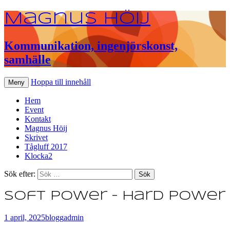
Magnus Höij
Kommunikation, ingenjörskonst,
samhälle
Hoppa till innehåll
Meny
Hem
Event
Kontakt
Magnus Höij
Skrivet
Tågluff 2017
Klocka2
Sök efter:
Soft power – hard power
1 april, 2025
blogg
admin