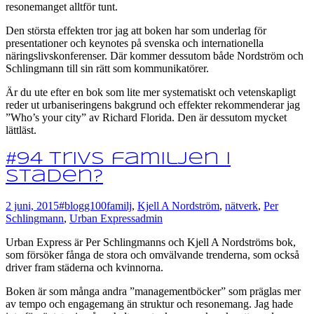
resonemanget alltför tunt.
Den största effekten tror jag att boken har som underlag för
presentationer och keynotes på svenska och internationella
näringslivskonferenser. Där kommer dessutom både Nordström och
Schlingmann till sin rätt som kommunikatörer.
Är du ute efter en bok som lite mer systematiskt och vetenskapligt
reder ut urbaniseringens bakgrund och effekter rekommenderar jag
”Who’s your city” av Richard Florida. Den är dessutom mycket
lättläst.
#94 Trivs familjen i
staden?
2 juni, 2015
#blogg100
familj
,
Kjell A Nordström
,
nätverk
,
Per
Schlingmann
,
Urban Express
admin
Urban Express är Per Schlingmanns och Kjell A Nordströms bok,
som försöker fånga de stora och omvälvande trenderna, som också
driver fram städerna och kvinnorna.
Boken är som många andra ”managementböcker” som präglas mer
av tempo och engagemang än struktur och resonemang. Jag hade