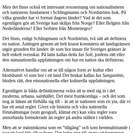
Men det finns också ett intressant resonemang om nationalismens
och nationens fundament i Schlingmanns och Nordströms bok. På
vilka grunder har vi format dagens länder? Vad är det som
egentligen gör att Sverige kan skiljas från Norge? Eller Belgien från
Nederländerna? Eller Serbien från Montenegro?
Det finns, enligt Schlingmann och Nordström, två sätt att definiera
en nation. Antingen genom att helt krasst konstatera att landsgränsen
utgör grunden för landet: de som bor innan för Sveriges gränser är
helt enkelt svenskar. På latin kallas detta
Ius Soli
, jordens rätt eller
den statsnationella uppfattningen om hur en nation ska definieras.
Alternativet handlar om att se till någon form av kultur eller
blodsband: vi som bor i ett land Det brukar kallas
Ius Sanguninis
,
blodets rätt, den etnonationella eller kulturella uppfattningen.
Egentligen är båda definitionerna svåra att ta med sig in i det
moderna, urbana, samhället. Det mest framkomliga – och det som
nog är lättast att förhålla sig till – är att se nationen som en yta, där vi
har ett antal regler. Givet vår historia och våra nationella
förutsättningar (som geografi, klimat etc) kan våra regler vara
annorlunda formulerade än regler på andra ställen i världen.
Men att se människorna som en ”tillgång” och som hemmahörande i
just ett land blir allt svårare. Det leder mig till att tro att begreppet