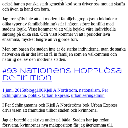
också har en ganska stark genetisk kod som driver oss mot att skaffa
och även ta hand om barn.
Jag tror själv inte att ett modernt familjebegrepp (som inkluderar
olika typer av familjebildning) står i någon större konflikt med
stadens logik. Visst kommer vi att vilja bejaka våra individuella
särdrag på olika sätt. Och visst kommer vi att i perioder leva
ensamma, mycket längre än vi gjorde förr.
Men om basen för staden inte är de starka individerna, utan de starka
nätverken så är det lätt att få in familjen som en välkommen och
naturlig del av den moderna staden.
#93 Nationens hopplösa
definition
1 juni, 2015
#blogg100
Kjell A Nordström
,
nationalism
,
Per
Schlingmann
,
politik
,
Urban Express
,
urbanisering
admin
I Per Schlingmanns och Kjell A Nordströms bok Urban Express
drivs tesen att framtiden tillhör staden och kvinnorna.
Jag är beredd att skriva under på båda. Staden har jag redan
försvarat, kvinnornas nya maktposition får jag återkomma till.