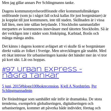
Men jag gillar annars Per Schlingmanns tanke.
Dagens kommunstyrelseordförande eller kommunfullmäktiges
ordförande (som ju i något fall också kallas för just borgmästare) är
ju kopplat till just kommunen, inte till staden. Skillnaden är i vissa
fall liten, men inte sällan betydande. I Stockholm sammanfaller
merparten av kommunens innevånare med tätorten Stockholm. Så är
det verkligen inte i städer som Jönköping, Karlstad, Borås och
många många andra.
Det känns i dagens kontext avlägset att vi skulle få se borgmästare
direkt valda av folket i Sverige. Men utvecklingen går snabbt. Med
ett ökat intresse för urbaniseringen kanske det händer mer än vi tror
på kort sikt. Låt oss hoppas.
#97 Urban Express –
några tankar
5 juni, 2015
#blogg100
bokrecension
,
Kjell A Nordström
,
Per
Schlingmann
admin
De förändringar som samhället står inför är dramatiska. De stora
trenderna, exempelvis globaliseringen, digitaliseringen och
urbaniseringen, kommer att påverka både individer, företag och