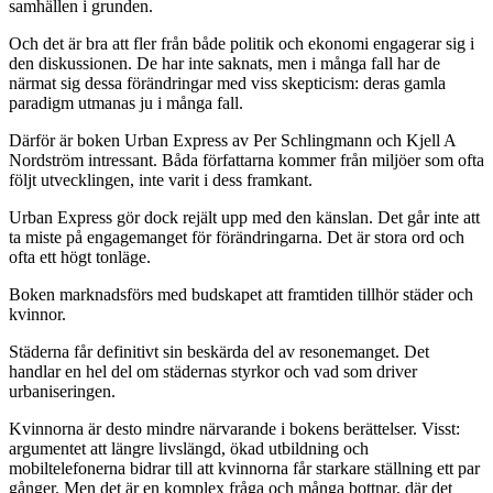
samhällen i grunden.
Och det är bra att fler från både politik och ekonomi engagerar sig i
den diskussionen. De har inte saknats, men i många fall har de
närmat sig dessa förändringar med viss skepticism: deras gamla
paradigm utmanas ju i många fall.
Därför är boken Urban Express av Per Schlingmann och Kjell A
Nordström intressant. Båda författarna kommer från miljöer som ofta
följt utvecklingen, inte varit i dess framkant.
Urban Express gör dock rejält upp med den känslan. Det går inte att
ta miste på engagemanget för förändringarna. Det är stora ord och
ofta ett högt tonläge.
Boken marknadsförs med budskapet att framtiden tillhör städer och
kvinnor.
Städerna får definitivt sin beskärda del av resonemanget. Det
handlar en hel del om städernas styrkor och vad som driver
urbaniseringen.
Kvinnorna är desto mindre närvarande i bokens berättelser. Visst:
argumentet att längre livslängd, ökad utbildning och
mobiltelefonerna bidrar till att kvinnorna får starkare ställning ett par
gånger. Men det är en komplex fråga och många bottnar, där det