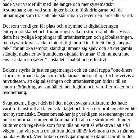
hade varit värdefullt med lite längre och mer systematiskt
resonemang om vad som ligger bakom förändringarna och de
utmaningar som trots allt återstår innan vi lever i en jämställd värld.
Det som verkligen får plats och utrymme är digitaliseringen,
entreprenörskapet och förändringstrycket i stort i samhället. Visst:
detta har tydliga kopplingar till urbaniseringen och globaliseringen,
men tyvärr knyts säcken inte riktigt ihop. Det blir ett långt ”pepp-
talk” för att öka tempot, ständigt utmana sig själv och att det gamla
ständigt mals ner av framtidens digitala kvarnar. Och numera inte
ens ”sakta men säkert” – istället ”snabbt och effektivt”.
Bokens styrka är just engagemanget och ett antal rappa ”one-liners”
i form av urbana lagar, som författarna snickrat ihop. Och givetvis är
huvudtesen, att digitaliseringen och urbaniseringen bidrar till en
enorm förändring av samhället, helt legitim och värd fler röster och
resonemang.
Svagheterna ligger delvis i den något svaga strukturen: det hade
varit förtjänstfullt att ta en sak i taget och bryta ner problematiken lite
mer systematiskt. Dessutom saknar jag verkligen resonemanget om
hur kvinnorna kommer att komma förbi alla de strukturella hinder,
kulturer och regelverk som fram tills nu varit så effektiva i att stå i
vägen. Jag vill gärna tro att framtiden tillhör kvinnorna (och männen
på lika villkor). Men boken övertygar mig inte riktigt. Därtill är det