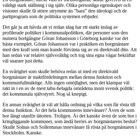
väldigt stark ställning i sig själv. Olika personliga egenskaper och
visioner skulle få större utrymme än ”bara” den ideologi och de
partiprogram som de politiska systemen erbjuder.
Det går ju att hävda att vi redan idag har ett starkt inslag av
profilerade politiker i kommunalpolitiken, där personer som den
numera bortgångne Göran Johansson i Göteborg kanske var det
bästa exemplet. Göran Johansson var i praktiken en borgmästare
med den kraft som man kunde förvänta sig av en direktvald dito. Att
han sedan var relativt självsvåldig och tog sina egna vägar bekräftar
väl snarare just detta.
En svårighet som skulle behöva redas ut med en direktvald
borgmästare är maktfördelningen mellan denna funktion och
kommunfullmäktige. Alls ingen omöjlighet, men det klampar väl
rakt in i en av de mest tabu-belagda områdena inom svensk politik:
det kommunala självstyret. Nog så knepigt.
En annan svårighet är väl att hålla ordning på vilka som får rösta till
denna funktion. Är det hela kommunens innevånare? Även de som
bor långt utanför tätorten. Troligen. Är det kanske även de som bor i
kringliggande kommuner, som ändå berörs av borgmästarens beslut?
Skulle Solnas och Sollentunas innevånare få rösta på borgmästaren i
Stockholm. Kanske.