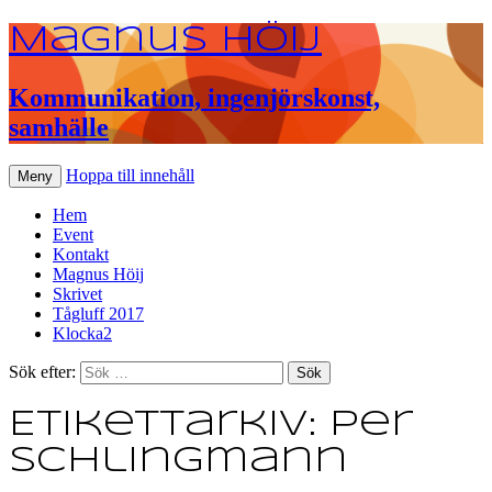
Magnus Höij
Kommunikation, ingenjörskonst,
samhälle
Hoppa till innehåll
Meny
Hem
Event
Kontakt
Magnus Höij
Skrivet
Tågluff 2017
Klocka2
Sök efter:
Etikettarkiv: Per
Schlingmann