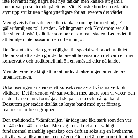
inte förväntat mig några helt nya tankar, men kanske att gamla
tankar var presenterade på ett nytt sätt. Kanske borde en redaktör
styrt upp strukturen något ytterligare för att leverera det värdet.
Men givetvis finns det enskilda tankar som jag tar med mig. En
gäller familjens roll i staden. Schlingmann och Nordström ser allt
fler singel-hushåll, allt fler som bor ensamma i staden. Leder det till
att familjen inte passar in i en urban miljö?
Det är sant att staden ger möjlighet till specialisering och unikitet.
Det är sant att staden gör det lättare att bo ensam än det var i en mer
konservativ och traditionell miljö i en småstad eller på landet.
Men det vore felaktigt att tro att individualiseringen är en del av
urbaniseringen.
Urbaniseringen är snarare ett konsekvens av att våra nätverk blir
viktigare. Det är genom vår samverkan med andra som vi växer, och
staden har en unik förmåga att skapa starka och många band.
Dessutom gör staden det lätt att knyta band med nya: företag,
människor, intressegrupper.
Den traditionella ”kärnfamiljen” är idag inte lika stark som den var
för 40 eller 140 år sedan. Men jag tror att det är en väldigt
fundamental mänsklig egenskap och drift att söka sig en livskamrat,
att vilja vara tillsammans med någon. Och det är nog oomstritt att vi