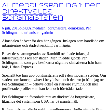
Almedalsspaning 1: Den
direktvalda
borgmästaren
6 juli, 2015
blogg
Almedalen
,
borgmästare
,
demokrati
,
Per
Schlingmann
,
urbanisering
admin
Almedalen är över för den här gången. Inslagen som handlade om
urbanisering och stadsutveckling var många.
Ett av dessa arrangerades av Ramböll och hade fokus på
infrastrukturens roll för staden. Men inledde gjorde Per
Schlingmann, som gav besökarna några av slutsatserna från hans
bok, Urban Express.
Speciellt tog han upp borgmästarens roll i den moderna staden. Om
staden som koncept växer i betydelse – och det tror ju både jag och
Per Schlingmann – behövs också en starkare styrning och mer
profilerade profiler som kan leda och företräda staden.
Per Schlingmann förordade rent av direktvalda borgmästare,
liknande det system som USA har på många håll.
En borgmästare, direkt vald av medborgarna, skulle givetvis få en