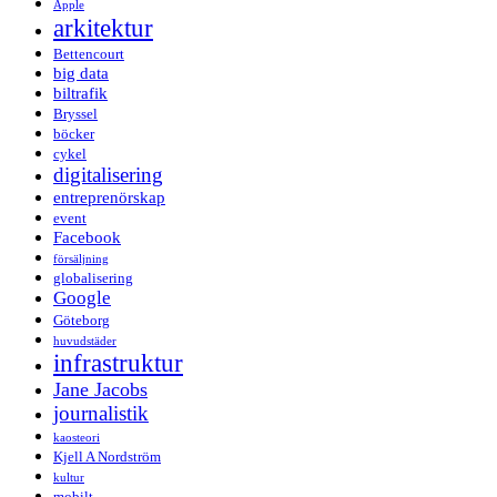
Apple
arkitektur
Bettencourt
big data
biltrafik
Bryssel
böcker
cykel
digitalisering
entreprenörskap
event
Facebook
försäljning
globalisering
Google
Göteborg
huvudstäder
infrastruktur
Jane Jacobs
journalistik
kaosteori
Kjell A Nordström
kultur
mobilt