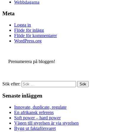
Webbdagarna
Meta
Logga in
Flöde för inlägg
Flöde för kommentarer
WordPress.org
Prenumerera på bloggen!
Sök efter:
Senaste inläggen
Innovate, duplicate, regulate
En afrikansk referens
Soft power – hard power
Vägen till styrelsen är via styrelsen
Bygg ut faktaförsvaret