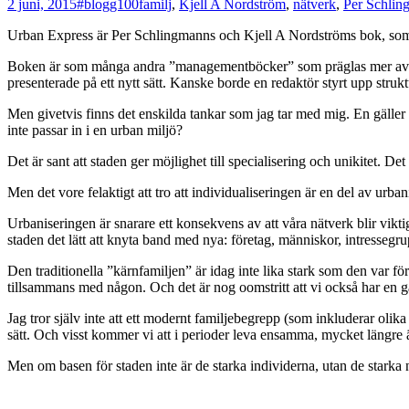
2 juni, 2015
#blogg100
familj
,
Kjell A Nordström
,
nätverk
,
Per Schlin
Urban Express är Per Schlingmanns och Kjell A Nordströms bok, som 
Boken är som många andra ”managementböcker” som präglas mer av te
presenterade på ett nytt sätt. Kanske borde en redaktör styrt upp struktu
Men givetvis finns det enskilda tankar som jag tar med mig. En gäller f
inte passar in i en urban miljö?
Det är sant att staden ger möjlighet till specialisering och unikitet. Det
Men det vore felaktigt att tro att individualiseringen är en del av urban
Urbaniseringen är snarare ett konsekvens av att våra nätverk blir vi
staden det lätt att knyta band med nya: företag, människor, intressegru
Den traditionella ”kärnfamiljen” är idag inte lika stark som den var för
tillsammans med någon. Och det är nog oomstritt att vi också har en g
Jag tror själv inte att ett modernt familjebegrepp (som inkluderar olika
sätt. Och visst kommer vi att i perioder leva ensamma, mycket längre ä
Men om basen för staden inte är de starka individerna, utan de starka 