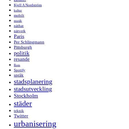
kaosteori
Kjell A Nordström
kultur
mobilt
musik
näthat
nätverk
Paris
Per Schlingmann
Pittsburgh
politik
resande
Rom
Spotify
språk
stadsplanering
stadsutveckling
Stockholm
städer
teknik
Twitter
urbanisering