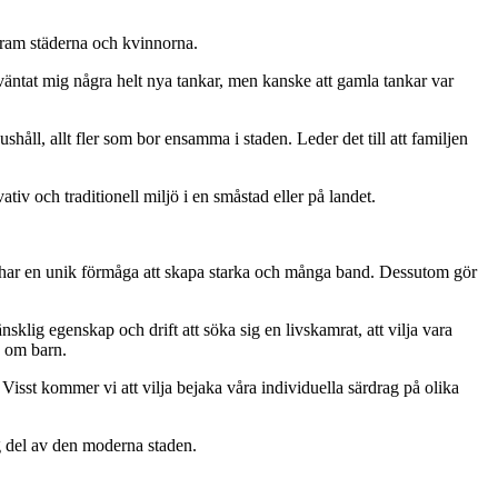
ram städerna och kvinnorna.
tat mig några helt nya tankar, men kanske att gamla tankar var
håll, allt fler som bor ensamma i staden. Leder det till att familjen
vativ och traditionell miljö i en småstad eller på landet.
n har en unik förmåga att skapa starka och många band. Dessutom gör
sklig egenskap och drift att söka sig en livskamrat, att vilja vara
d om barn.
 Visst kommer vi att vilja bejaka våra individuella särdrag på olika
ig del av den moderna staden.