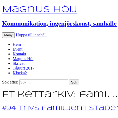
Magnus Höij
Kommunikation, ingenjörskonst, samhälle
Hoppa till innehåll
Meny
Hem
Event
Kontakt
Magnus Höij
Skrivet
Tågluff 2017
Klocka2
Sök efter:
Etikettarkiv: famil
#94 Trivs familjen i stade