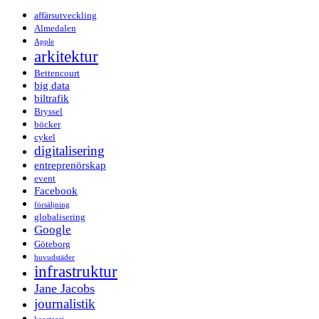
affärsutveckling
Almedalen
Apple
arkitektur
Bettencourt
big data
biltrafik
Bryssel
böcker
cykel
digitalisering
entreprenörskap
event
Facebook
försäljning
globalisering
Google
Göteborg
huvudstäder
infrastruktur
Jane Jacobs
journalistik