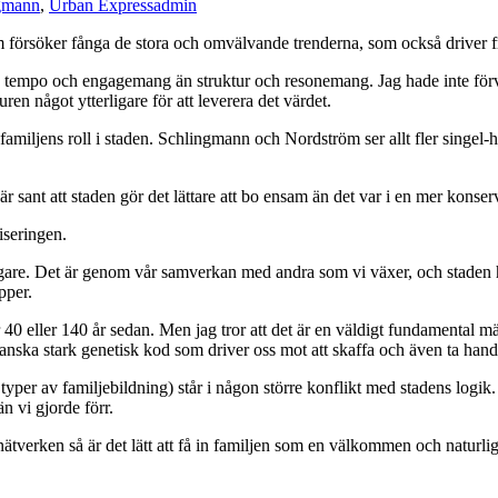
gmann
,
Urban Express
admin
försöker fånga de stora och omvälvande trenderna, som också driver f
mpo och engagemang än struktur och resonemang. Jag hade inte förvän
ren något ytterligare för att leverera det värdet.
amiljens roll i staden. Schlingmann och Nordström ser allt fler singel-hus
 är sant att staden gör det lättare att bo ensam än det var i en mer konser
iseringen.
ktigare. Det är genom vår samverkan med andra som vi växer, och stade
pper.
 40 eller 140 år sedan. Men jag tror att det är en väldigt fundamental män
anska stark genetisk kod som driver oss mot att skaffa och även ta han
 typer av familjebildning) står i någon större konflikt med stadens logik.
n vi gjorde förr.
nätverken så är det lätt att få in familjen som en välkommen och naturl