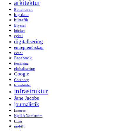
arkitektur
Bettencourt
big data
biltrafik
Bryssel
böcker
cykel
digitalisering
entreprenörskap
event
Facebook
försäljning
globalisering
Google
Göteborg
huvudstäder
infrastruktur
Jane Jacobs
journalistik
kaosteori
Kjell A Nordström
kultur
mobilt