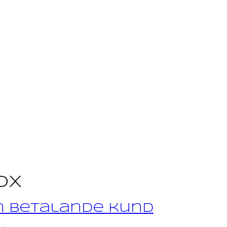
ox
n betalande kund