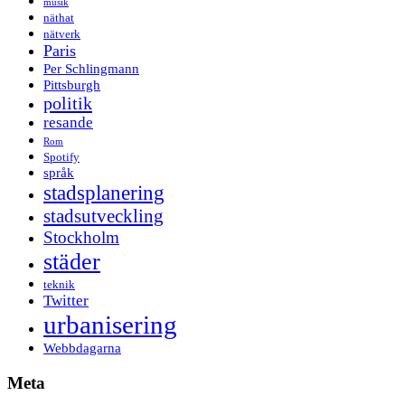
musik
näthat
nätverk
Paris
Per Schlingmann
Pittsburgh
politik
resande
Rom
Spotify
språk
stadsplanering
stadsutveckling
Stockholm
städer
teknik
Twitter
urbanisering
Webbdagarna
Meta