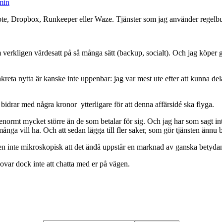
min
ote, Dropbox, Runkeeper eller Waze. Tjänster som jag använder regelbun
 verkligen värdesatt på så många sätt (backup, socialt). Och jag köper 
ta nytta är kanske inte uppenbar: jag var mest ute efter att kunna dela m
 bidrar med några kronor ytterligare för att denna affärsidé ska flyga.
e enormt mycket större än de som betalar för sig. Och jag har som sagt i
nga vill ha. Och att sedan lägga till fler saker, som gör tjänsten ännu 
ten inte mikroskopisk att det ändå uppstår en marknad av ganska betydan
 Lovar dock inte att chatta med er på vägen.