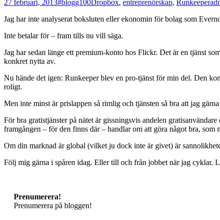
27 februari, 2013
#blogg100
Dropbox
,
entreprenörskap
,
Runkeeper
ad
Jag har inte analyserat boksluten eller ekonomin för bolag som Evern
Inte betalar för – fram tills nu vill säga.
Jag har sedan länge ett premium-konto hos Flickr. Det är en tjänst som
konkret nytta av.
Nu hände det igen: Runkeeper blev en pro-tjänst för min del. Den konkre
roligt.
Men inte minst är prislappen så rimlig och tjänsten så bra att jag gärna
För bra gratistjänster på nätet är gissningsvis andelen gratisanvändar
framgången – för den finns där – handlar om att göra något bra, som må
Om din marknad är global (vilket ju dock inte är givet) är sannolikhe
Följ mig gärna i spåren idag. Eller till och från jobbet när jag cyklar.
Prenumerera!
Prenumerera på bloggen!