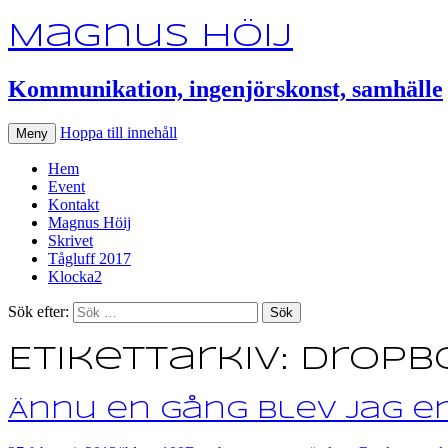
Magnus Höij
Kommunikation, ingenjörskonst, samhälle
Hoppa till innehåll
Meny
Hem
Event
Kontakt
Magnus Höij
Skrivet
Tågluff 2017
Klocka2
Sök efter:
Etikettarkiv: Dropb
Ännu en gång blev jag e