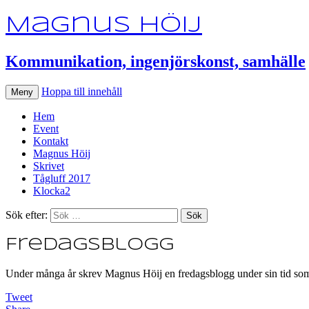
Magnus Höij
Kommunikation, ingenjörskonst, samhälle
Hoppa till innehåll
Meny
Hem
Event
Kontakt
Magnus Höij
Skrivet
Tågluff 2017
Klocka2
Sök efter:
Fredagsblogg
Under många år skrev Magnus Höij en fredagsblogg under sin tid som 
Tweet