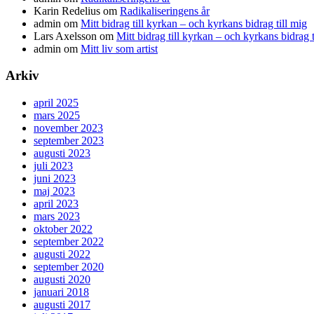
Karin Redelius
om
Radikaliseringens år
admin
om
Mitt bidrag till kyrkan – och kyrkans bidrag till mig
Lars Axelsson
om
Mitt bidrag till kyrkan – och kyrkans bidrag t
admin
om
Mitt liv som artist
Arkiv
april 2025
mars 2025
november 2023
september 2023
augusti 2023
juli 2023
juni 2023
maj 2023
april 2023
mars 2023
oktober 2022
september 2022
augusti 2022
september 2020
augusti 2020
januari 2018
augusti 2017