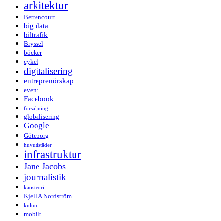
arkitektur
Bettencourt
big data
biltrafik
Bryssel
böcker
cykel
digitalisering
entreprenörskap
event
Facebook
försäljning
globalisering
Google
Göteborg
huvudstäder
infrastruktur
Jane Jacobs
journalistik
kaosteori
Kjell A Nordström
kultur
mobilt