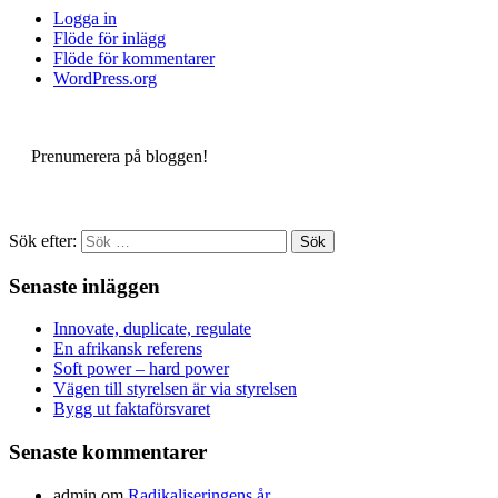
Logga in
Flöde för inlägg
Flöde för kommentarer
WordPress.org
Prenumerera på bloggen!
Sök efter:
Senaste inläggen
Innovate, duplicate, regulate
En afrikansk referens
Soft power – hard power
Vägen till styrelsen är via styrelsen
Bygg ut faktaförsvaret
Senaste kommentarer
admin
om
Radikaliseringens år