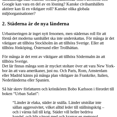
Google kan vara en del av en lösning? Kanske civilsamhällets
aktörer kan få en viktigare roll? Kanske olika globala
miljöorganisationer?
2. Städerna är de nya länderna
Urbaniseringen är inget nytt fenomen, men städernas roll för att
förstå det moderna samhället ska inte underskattas. För många är det
viktigare att tillhöra Stockholm än att tillhöra Sverige. Eller att
tillhöra Jönköping, Östersund eller Trollhättan.
För många är det rent av viktigare att tillhöra Södermalm än att
tillhöra Sverige.
Det lär finnas många som är mycket stoltare över att vara New York-
bor än att vara amerikaner, just nu. Och Paris, Rom, Amsterdam
eller Madrid känns på många plan viktigare än Frankrike, Italien,
Nederländerna eller Spanien.
Så här skrev författaren och krönikören Bobo Karlsson i förordet till
boken “Urban Safari”:
“Länder är elaka, städer är snälla. Länder utstrålar inte
sällan aggressivitet, vilket alltid leder till ställningskrig –
och i värsta fall till krig. Städer vill hellre bedriva
handel, och blir vänort med och kramar en metropol