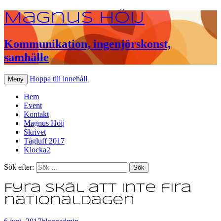
Magnus Höij
Kommunikation, ingenjörskonst,
samhälle
Hoppa till innehåll
Meny
Hem
Event
Kontakt
Magnus Höij
Skrivet
Tågluff 2017
Klocka2
Sök efter:
Fyra skäl att inte fira
nationaldagen