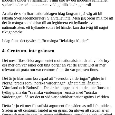
moderna bilder av samhället. I min bild av det moderna samhället
spelar länder och nationer en väldigt tillbakadragen roll.
Är alla de som firar nationaldagen idag långsamt på väg att bli
rabiata Sverigedemokrater? Självfallet inte. Men jag oroar mig för att
det är många som bidrar till att legitimera ett hyllande av
nationalstaten, ett hyllande som i fel händer kan dra iväg till något
riktigt otäckt.
I dag finns det tyvärr alltför många “felaktiga händer”.
4. Centrum, inte gränsen
Det mest filosofiska argumentet mot nationalstaten är att vi bör bry
oss mer om var saker och ting börjar än var de slutar. Det är mer
relevant att prata om var centrum finns än var gränsen finns.
Det är ju klart som korvspad att “svenska värderingar” glider in i
Norge, precis som “norska värderingar” går att hitta långt in i
Värmland och Bohuslän. Det är helt uppenbart att det inte finns en
tydlig gräns där “svenska värderingar” ersätts med “norska
värderingar”. Så ser det ut vid varje tänkbar nationsgräns i världen.
Detta är ju ett mer filosofiskt argument för städernas roll i framtiden.
Staden är ett centrum, landet är en gräns. Så utöver att staden är en
fantastisk maskin som levererar möjligheter, utveckling och välstånd