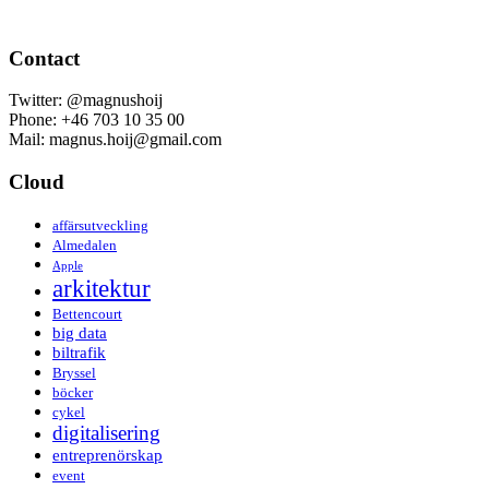
Contact
Twitter: @magnushoij
Phone: +46 703 10 35 00
Mail: magnus.hoij@gmail.com
Cloud
affärsutveckling
Almedalen
Apple
arkitektur
Bettencourt
big data
biltrafik
Bryssel
böcker
cykel
digitalisering
entreprenörskap
event