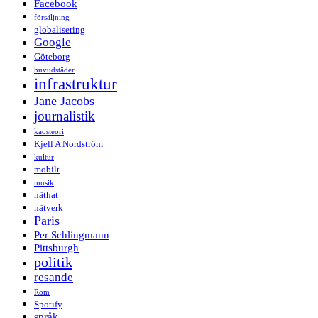
Facebook
försäljning
globalisering
Google
Göteborg
huvudstäder
infrastruktur
Jane Jacobs
journalistik
kaosteori
Kjell A Nordström
kultur
mobilt
musik
näthat
nätverk
Paris
Per Schlingmann
Pittsburgh
politik
resande
Rom
Spotify
språk