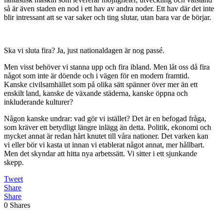
så är även staden en nod i ett hav av andra noder. Ett hav där det inte
blir intressant att se var saker och ting slutar, utan bara var de börjar.
Ska vi sluta fira? Ja, just nationaldagen är nog passé.
Men visst behöver vi stanna upp och fira ibland. Men låt oss då fira
något som inte är döende och i vägen för en modern framtid.
Kanske civilsamhället som på olika sätt spänner över mer än ett
enskilt land, kanske de växande städerna, kanske öppna och
inkluderande kulturer?
Någon kanske undrar: vad gör vi istället? Det är en befogad fråga,
som kräver ett betydligt längre inlägg än detta. Politik, ekonomi och
mycket annat är redan hårt knutet till våra nationer. Det varken kan
vi eller bör vi kasta ut innan vi etablerat något annat, mer hållbart.
Men det skyndar att hitta nya arbetssätt. Vi sitter i ett sjunkande
skepp.
Tweet
Share
Share
0
Shares