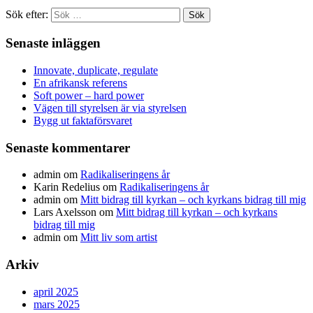
Sök efter:
Senaste inläggen
Innovate, duplicate, regulate
En afrikansk referens
Soft power – hard power
Vägen till styrelsen är via styrelsen
Bygg ut faktaförsvaret
Senaste kommentarer
admin
om
Radikaliseringens år
Karin Redelius
om
Radikaliseringens år
admin
om
Mitt bidrag till kyrkan – och kyrkans bidrag till mig
Lars Axelsson
om
Mitt bidrag till kyrkan – och kyrkans
bidrag till mig
admin
om
Mitt liv som artist
Arkiv
april 2025
mars 2025