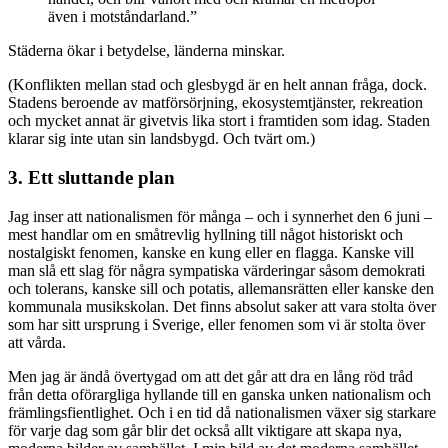
även i motståndarland.”
Städerna ökar i betydelse, länderna minskar.
(Konflikten mellan stad och glesbygd är en helt annan fråga, dock.
Stadens beroende av matförsörjning, ekosystemtjänster, rekreation
och mycket annat är givetvis lika stort i framtiden som idag. Staden
klarar sig inte utan sin landsbygd. Och tvärt om.)
3. Ett sluttande plan
Jag inser att nationalismen för många – och i synnerhet den 6 juni –
mest handlar om en småtrevlig hyllning till något historiskt och
nostalgiskt fenomen, kanske en kung eller en flagga. Kanske vill
man slå ett slag för några sympatiska värderingar såsom demokrati
och tolerans, kanske sill och potatis, allemansrätten eller kanske den
kommunala musikskolan. Det finns absolut saker att vara stolta över
som har sitt ursprung i Sverige, eller fenomen som vi är stolta över
att vårda.
Men jag är ändå övertygad om att det går att dra en lång röd tråd
från detta oförargliga hyllande till en ganska unken nationalism och
främlingsfientlighet. Och i en tid då nationalismen växer sig starkare
för varje dag som går blir det också allt viktigare att skapa nya,