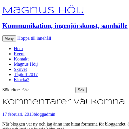
Magnus Höij
Kommunikation, ingenjörskonst, samhälle
Hoppa till innehåll
Meny
Hem
Event
Kontakt
Magnus Höij
Skrivet
Tågluff 2017
Klocka2
Sök efter:
Kommentarer välkomna
17 februari, 2013
blogg
admin
När bloggen var ny och jag ännu inte hittat formerna för bloggandet (t