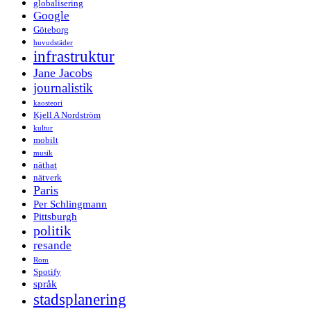
globalisering
Google
Göteborg
huvudstäder
infrastruktur
Jane Jacobs
journalistik
kaosteori
Kjell A Nordström
kultur
mobilt
musik
näthat
nätverk
Paris
Per Schlingmann
Pittsburgh
politik
resande
Rom
Spotify
språk
stadsplanering