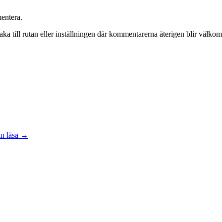
mentera.
lbaka till rutan eller inställningen där kommentarerna återigen blir välkom
an läsa
→