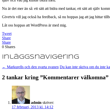
själv och vad jag kunde bidra med.
Nu är det mer än så: ett sätt att bidra med tankar, ett sätt att själv kom
Givetvis vill jag också ha feedback, så nu hoppas jag att jag hittar til
Låt oss hoppas att WordPress är med mig.
Tweet
Share
Share
0
Shares
Inläggsnavigering
←
Markurells och den svarta svanen
Du kan inte skriva om du inte k
2 tankar kring ”
Kommentarer välkomna
”
admin
skriver:
17 februari, 2013 kl. 14:12