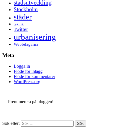
stadsutveckling
Stockholm
städer
teknik
Twitter
urbanisering
Webbdagarna
Meta
Logga in
Flöde för inlägg
Flöde för kommentarer
WordPress.org
Prenumerera på bloggen!
Sök efter: