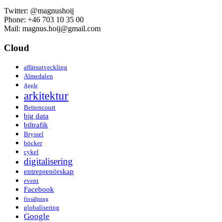
Twitter: @magnushoij
Phone: +46 703 10 35 00
Mail: magnus.hoij@gmail.com
Cloud
affärsutveckling
Almedalen
Apple
arkitektur
Bettencourt
big data
biltrafik
Bryssel
böcker
cykel
digitalisering
entreprenörskap
event
Facebook
försäljning
globalisering
Google