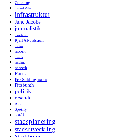
Göteborg
huvudstäder
infrastruktur
Jane Jacobs
journalistik
kaosteori
Kjell A Nordström
kultur
mobilt
musik
näthat
nätverk
Paris
Per Schlingmann
Pittsburgh
politik
resande
Rom
Spotify
språk
stadsplanering
stadsutveckling
Stockholm