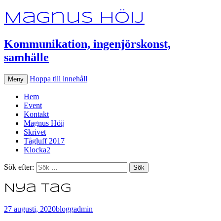
Magnus Höij
Kommunikation, ingenjörskonst,
samhälle
Hoppa till innehåll
Meny
Hem
Event
Kontakt
Magnus Höij
Skrivet
Tågluff 2017
Klocka2
Sök efter:
Nya tag
27 augusti, 2020
blogg
admin