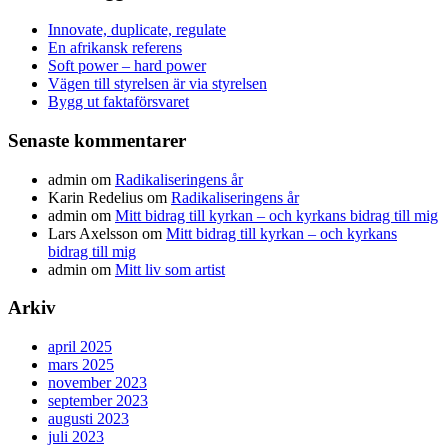
Innovate, duplicate, regulate
En afrikansk referens
Soft power – hard power
Vägen till styrelsen är via styrelsen
Bygg ut faktaförsvaret
Senaste kommentarer
admin
om
Radikaliseringens år
Karin Redelius
om
Radikaliseringens år
admin
om
Mitt bidrag till kyrkan – och kyrkans bidrag till mig
Lars Axelsson
om
Mitt bidrag till kyrkan – och kyrkans
bidrag till mig
admin
om
Mitt liv som artist
Arkiv
april 2025
mars 2025
november 2023
september 2023
augusti 2023
juli 2023