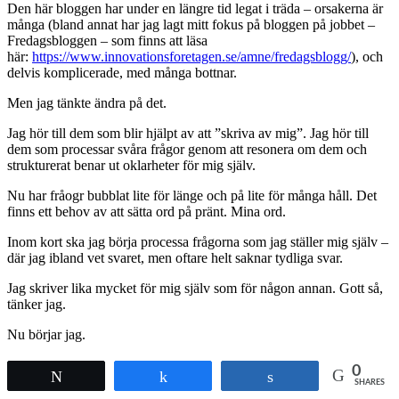
Den här bloggen har under en längre tid legat i träda – orsakerna är
många (bland annat har jag lagt mitt fokus på bloggen på jobbet –
Fredagsbloggen – som finns att läsa
här:
https://www.innovationsforetagen.se/amne/fredagsblogg/
), och
delvis komplicerade, med många bottnar.
Men jag tänkte ändra på det.
Jag hör till dem som blir hjälpt av att ”skriva av mig”. Jag hör till
dem som processar svåra frågor genom att resonera om dem och
strukturerat benar ut oklarheter för mig själv.
Nu har fråogr bubblat lite för länge och på lite för många håll. Det
finns ett behov av att sätta ord på pränt. Mina ord.
Inom kort ska jag börja processa frågorna som jag ställer mig själv –
där jag ibland vet svaret, men oftare helt saknar tydliga svar.
Jag skriver lika mycket för mig själv som för någon annan. Gott så,
tänker jag.
Nu börjar jag.
0
Tweet
Share
Share
SHARES