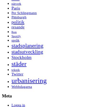
nätverk
Paris
Per Schlingmann
Pittsburgh
politik
resande
Rom
Spotify
språk
stadsplanering
stadsutveckling
Stockholm
städer
teknik
Twitter
urbanisering
Webbdagarna
Meta
Logga in