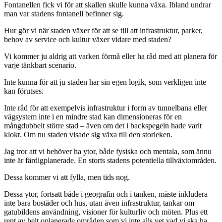
Fontanellen fick vi för att skallen skulle kunna växa. Ibland undrar
man var stadens fontanell befinner sig.
Hur gör vi när staden växer för att se till att infrastruktur, parker,
behov av service och kultur växer vidare med staden?
Vi kommer ju aldrig att varken förmå eller ha råd med att planera för
varje tänkbart scenario.
Inte kunna för att ju staden har sin egen logik, som verkligen inte
kan förutses.
Inte råd för att exempelvis infrastruktur i form av tunnelbana eller
vägsystem inte i en mindre stad kan dimensioneras för en
mångdubbelt större stad – även om det i backspegeln hade varit
klokt. Om nu staden visade sig växa till den storleken.
Jag tror att vi behöver ha ytor, både fysiska och mentala, som ännu
inte är färdigplanerade. En storts stadens potentiella tillväxtområden.
Dessa kommer vi att fylla, men tids nog.
Dessa ytor, fortsatt både i geografin och i tanken, måste inkludera
inte bara bostäder och hus, utan även infrastruktur, tankar om
gatubildens användning, visioner för kulturliv och möten. Plus ett
rent av helt oplanerade områden som vi inte alls vet vad vi ska ha