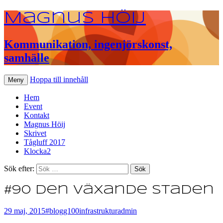
Magnus Höij
Kommunikation, ingenjörskonst,
samhälle
Hoppa till innehåll
Meny
Hem
Event
Kontakt
Magnus Höij
Skrivet
Tågluff 2017
Klocka2
Sök efter:
#90 Den växande staden
29 maj, 2015
#blogg100
infrastruktur
admin