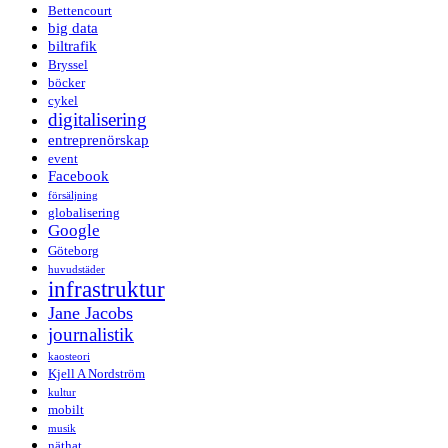
Bettencourt
big data
biltrafik
Bryssel
böcker
cykel
digitalisering
entreprenörskap
event
Facebook
försäljning
globalisering
Google
Göteborg
huvudstäder
infrastruktur
Jane Jacobs
journalistik
kaosteori
Kjell A Nordström
kultur
mobilt
musik
näthat