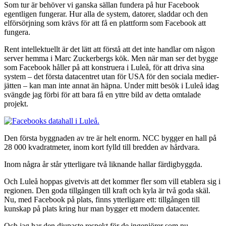
Som tur är behöver vi ganska sällan fundera på hur Facebook
egentligen fungerar. Hur alla de system, datorer, sladdar och den
elförsörjning som krävs för att få en plattform som Facebook att
fungera.
Rent intellektuellt är det lätt att förstå att det inte handlar om någon
server hemma i Marc Zuckerbergs kök. Men när man ser det bygge
som Facebook håller på att konstruera i Luleå, för att driva sina
system – det första datacentret utan för USA för den sociala medier-
jätten – kan man inte annat än häpna. Under mitt besök i Luleå idag
svängde jag förbi för att bara få en yttre bild av detta omtalade
projekt.
Den första byggnaden av tre är helt enorm. NCC bygger en hall på
28 000 kvadratmeter, inom kort fylld till bredden av hårdvara.
Inom några år står ytterligare två liknande hallar färdigbyggda.
Och Luleå hoppas givetvis att det kommer fler som vill etablera sig i
regionen. Den goda tillgången till kraft och kyla är två goda skäl.
Nu, med Facebook på plats, finns ytterligare ett: tillgången till
kunskap på plats kring hur man bygger ett modern datacenter.
Och jag har den djupaste respekt för de ingenjörer som nu