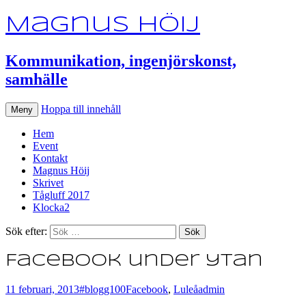
Magnus Höij
Kommunikation, ingenjörskonst,
samhälle
Hoppa till innehåll
Meny
Hem
Event
Kontakt
Magnus Höij
Skrivet
Tågluff 2017
Klocka2
Sök efter:
Facebook under ytan
11 februari, 2013
#blogg100
Facebook
,
Luleå
admin