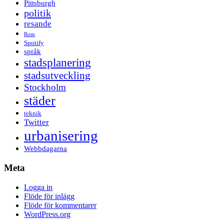
Pittsburgh
politik
resande
Rom
Spotify
språk
stadsplanering
stadsutveckling
Stockholm
städer
teknik
Twitter
urbanisering
Webbdagarna
Meta
Logga in
Flöde för inlägg
Flöde för kommentarer
WordPress.org