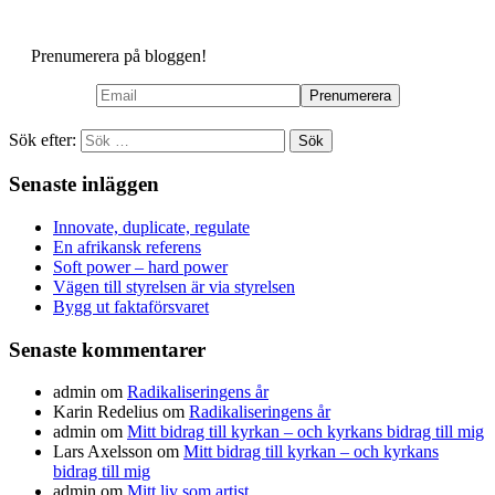
Prenumerera på bloggen!
Sök efter:
Senaste inläggen
Innovate, duplicate, regulate
En afrikansk referens
Soft power – hard power
Vägen till styrelsen är via styrelsen
Bygg ut faktaförsvaret
Senaste kommentarer
admin
om
Radikaliseringens år
Karin Redelius
om
Radikaliseringens år
admin
om
Mitt bidrag till kyrkan – och kyrkans bidrag till mig
Lars Axelsson
om
Mitt bidrag till kyrkan – och kyrkans
bidrag till mig
admin
om
Mitt liv som artist