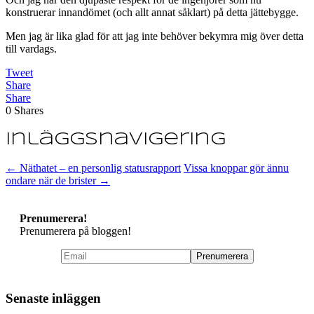
konstruerar innandömet (och allt annat såklart) på detta jättebygge.
Men jag är lika glad för att jag inte behöver bekymra mig över detta
till vardags.
Tweet
Share
Share
0
Shares
Inläggsnavigering
←
Näthatet – en personlig statusrapport
Vissa knoppar gör ännu
ondare när de brister
→
Prenumerera!
Prenumerera på bloggen!
Senaste inläggen