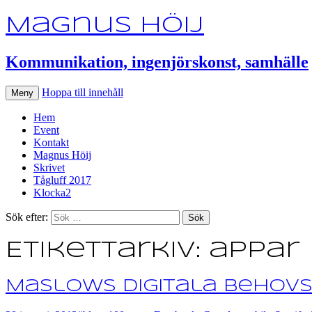
Magnus Höij
Kommunikation, ingenjörskonst, samhälle
Hoppa till innehåll
Meny
Hem
Event
Kontakt
Magnus Höij
Skrivet
Tågluff 2017
Klocka2
Sök efter:
Etikettarkiv: appar
Maslows digitala behov