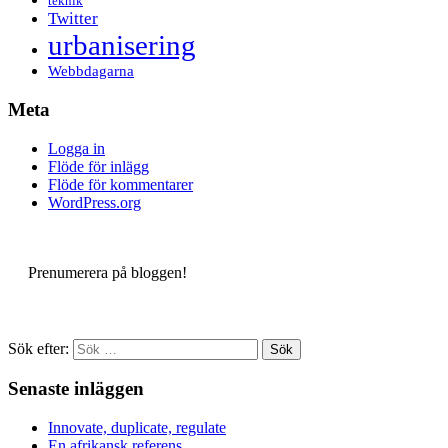
teknik
Twitter
urbanisering
Webbdagarna
Meta
Logga in
Flöde för inlägg
Flöde för kommentarer
WordPress.org
Prenumerera på bloggen!
Sök efter:
Senaste inläggen
Innovate, duplicate, regulate
En afrikansk referens