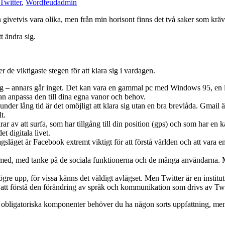
Twitter
,
Wordfeud
admin
 givetvis vara olika, men från min horisont finns det två saker som kräv
tt ändra sig.
 de viktigaste stegen för att klara sig i vardagen.
ig – annars går inget. Det kan vara en gammal pc med Windows 95, en l
 kan anpassa den till dina egna vanor och behov.
der lång tid är det omöjligt att klara sig utan en bra brevlåda. Gmail ä
t.
r av att surfa, som har tillgång till din position (gps) och som har en 
t digitala livet.
gsläget är Facebook extremt viktigt för att förstå världen och att vara 
a med, med tanke på de sociala funktionerna och de många användarna.
e upp, för vissa känns det väldigt avlägset. Men Twitter är en instituti
te att förstå den förändring av språk och kommunikation som drivs av Tw
obligatoriska komponenter behöver du ha någon sorts uppfattning, men in