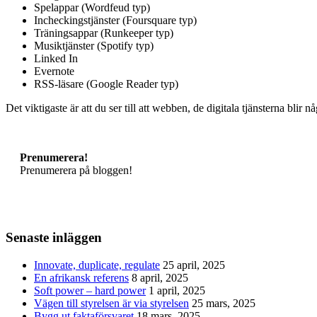
Spelappar (Wordfeud typ)
Incheckingstjänster (Foursquare typ)
Träningsappar (Runkeeper typ)
Musiktjänster (Spotify typ)
Linked In
Evernote
RSS-läsare (Google Reader typ)
Det viktigaste är att du ser till att webben, de digitala tjänsterna blir n
Prenumerera!
Prenumerera på bloggen!
Senaste inläggen
Innovate, duplicate, regulate
25 april, 2025
En afrikansk referens
8 april, 2025
Soft power – hard power
1 april, 2025
Vägen till styrelsen är via styrelsen
25 mars, 2025
Bygg ut faktaförsvaret
18 mars, 2025