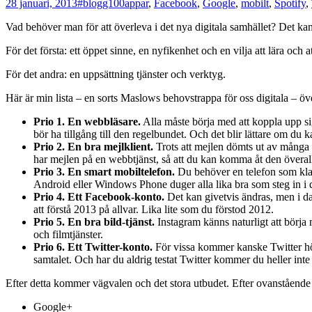
28 januari, 2013
#blogg100
appar
,
Facebook
,
Google
,
mobilt
,
Spotify
,
Vad behöver man för att överleva i det nya digitala samhället? Det kan
För det första: ett öppet sinne, en nyfikenhet och en vilja att lära och a
För det andra: en uppsättning tjänster och verktyg.
Här är min lista – en sorts Maslows behovstrappa för oss digitala – över
Prio 1. En webbläsare.
Alla måste börja med att koppla upp s
bör ha tillgång till den regelbundet. Och det blir lättare om du
Prio 2. En bra mejlklient.
Trots att mejlen dömts ut av många un
har mejlen på en webbtjänst, så att du kan komma åt den överall
Prio 3. En smart mobiltelefon.
Du behöver en telefon som klara
Android eller Windows Phone duger alla lika bra som steg in i de
Prio 4. Ett Facebook-konto.
Det kan givetvis ändras, men i da
att förstå 2013 på allvar. Lika lite som du förstod 2012.
Prio 5. En bra bild-tjänst.
Instagram känns naturligt att börj
och filmtjänster.
Prio 6. Ett Twitter-konto.
För vissa kommer kanske Twitter högr
samtalet. Och har du aldrig testat Twitter kommer du heller in
Efter detta kommer vägvalen och det stora utbudet. Efter ovanstående 
Google+