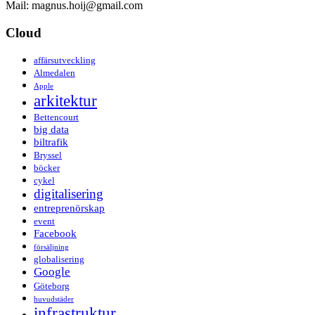
Mail: magnus.hoij@gmail.com
Cloud
affärsutveckling
Almedalen
Apple
arkitektur
Bettencourt
big data
biltrafik
Bryssel
böcker
cykel
digitalisering
entreprenörskap
event
Facebook
försäljning
globalisering
Google
Göteborg
huvudstäder
infrastruktur