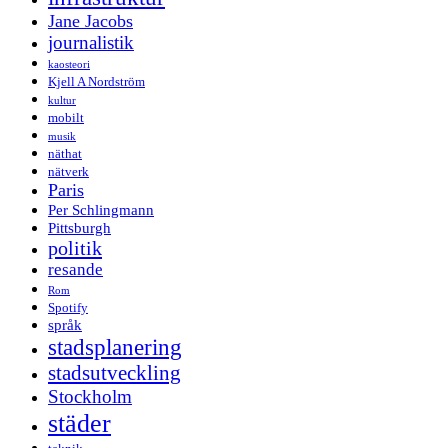
Jane Jacobs
journalistik
kaosteori
Kjell A Nordström
kultur
mobilt
musik
näthat
nätverk
Paris
Per Schlingmann
Pittsburgh
politik
resande
Rom
Spotify
språk
stadsplanering
stadsutveckling
Stockholm
städer