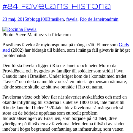
#84 Favelans historia
23 maj, 2015
#blogg100
Brasilien
,
favela
,
Rio de Janeiro
admin
Photo: Steve Martinez via flickr.com
Brasiliens favelor är mytomspunna på många sätt. Filmer som
Guds
stad
(2002) har bidragit till bilden, som i många fall givetvis är högst
problematisk.
Den första favelan ligger i Rio de Janeiro och heter Morro da
Providência och byggdes av familjer till soldater som stridit i byn
Canudo inne i Brasilien. Under kriget kom de i kontakt med trädet
”favela” och detta namn blev också en minsta gemensam nämnare,
när de senare skulle ge sitt nya område i Rio ett namn.
Favelorna växte och blev fler när slaveriet avskaffades och med en
ökande inflyttning till städerna i slutet av 1800-talet, inte minst till
Rio de Janerio. Under 1920-talet blev favelorna så många och så
stora att de började uppfattas som ett reellt problem.
Industrialiseringen av Brasilien, som började på 40-talet, drev
ytterligare på tillväxten av favelorna. Men denna tillväxt av staden
innebar i högst begränsad omfattning att infrastruktur, som vatten