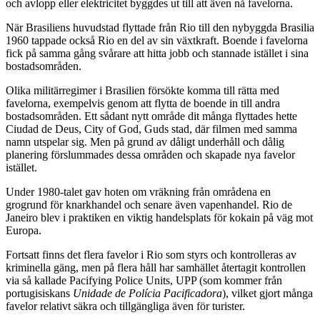
och avlopp eller elektricitet byggdes ut till att även nå favelorna.
När Brasiliens huvudstad flyttade från Rio till den nybyggda Brasilia
1960 tappade också Rio en del av sin växtkraft. Boende i favelorna
fick på samma gång svårare att hitta jobb och stannade istället i sina
bostadsområden.
Olika militärregimer i Brasilien försökte komma till rätta med
favelorna, exempelvis genom att flytta de boende in till andra
bostadsområden. Ett sådant nytt område dit många flyttades hette
Ciudad de Deus, City of God, Guds stad, där filmen med samma
namn utspelar sig. Men på grund av dåligt underhåll och dålig
planering förslummades dessa områden och skapade nya favelor
istället.
Under 1980-talet gav hoten om vräkning från områdena en
grogrund för knarkhandel och senare även vapenhandel. Rio de
Janeiro blev i praktiken en viktig handelsplats för kokain på väg mot
Europa.
Fortsatt finns det flera favelor i Rio som styrs och kontrolleras av
kriminella gäng, men på flera håll har samhället återtagit kontrollen
via så kallade Pacifying Police Units, UPP (som kommer från
portugisiskans
Unidade de Polícia Pacificadora
), vilket gjort många
favelor relativt säkra och tillgängliga även för turister.