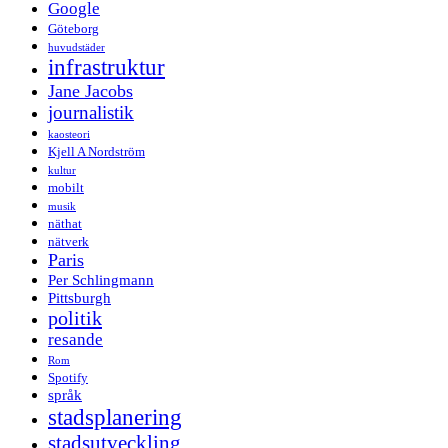
Google
Göteborg
huvudstäder
infrastruktur
Jane Jacobs
journalistik
kaosteori
Kjell A Nordström
kultur
mobilt
musik
näthat
nätverk
Paris
Per Schlingmann
Pittsburgh
politik
resande
Rom
Spotify
språk
stadsplanering
stadsutveckling