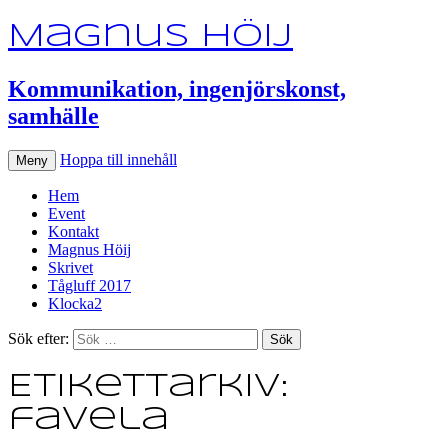
Magnus Höij
Kommunikation, ingenjörskonst,
samhälle
Hoppa till innehåll
Meny
Hem
Event
Kontakt
Magnus Höij
Skrivet
Tågluff 2017
Klocka2
Sök efter:
Etikettarkiv:
favela