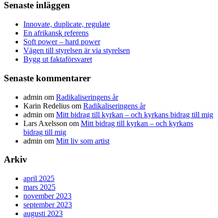
Senaste inläggen
Innovate, duplicate, regulate
En afrikansk referens
Soft power – hard power
Vägen till styrelsen är via styrelsen
Bygg ut faktaförsvaret
Senaste kommentarer
admin
om
Radikaliseringens år
Karin Redelius
om
Radikaliseringens år
admin
om
Mitt bidrag till kyrkan – och kyrkans bidrag till mig
Lars Axelsson
om
Mitt bidrag till kyrkan – och kyrkans
bidrag till mig
admin
om
Mitt liv som artist
Arkiv
april 2025
mars 2025
november 2023
september 2023
augusti 2023