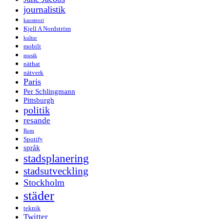
journalistik
kaosteori
Kjell A Nordström
kultur
mobilt
musik
näthat
nätverk
Paris
Per Schlingmann
Pittsburgh
politik
resande
Rom
Spotify
språk
stadsplanering
stadsutveckling
Stockholm
städer
teknik
Twitter