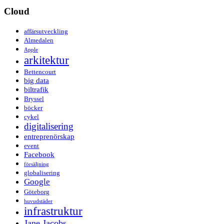
Cloud
affärsutveckling
Almedalen
Apple
arkitektur
Bettencourt
big data
biltrafik
Bryssel
böcker
cykel
digitalisering
entreprenörskap
event
Facebook
försäljning
globalisering
Google
Göteborg
huvudstäder
infrastruktur
Jane Jacobs