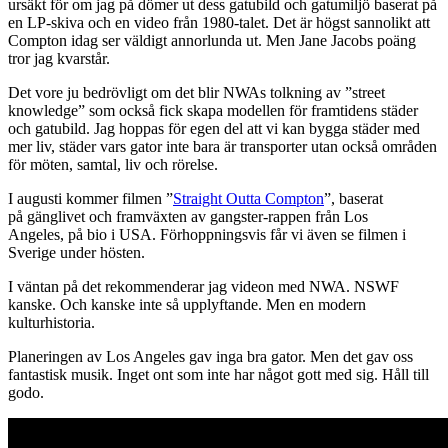
ursäkt för om jag på dömer ut dess gatubild och gatumiljö baserat på
en LP-skiva och en video från 1980-talet. Det är högst sannolikt att
Compton idag ser väldigt annorlunda ut. Men Jane Jacobs poäng
tror jag kvarstår.
Det vore ju bedrövligt om det blir NWAs tolkning av ”street
knowledge” som också fick skapa modellen för framtidens städer
och gatubild. Jag hoppas för egen del att vi kan bygga städer med
mer liv, städer vars gator inte bara är transporter utan också områden
för möten, samtal, liv och rörelse.
I augusti kommer filmen ”
Straight Outta Compton
”, baserat
på gänglivet och framväxten av gangster-rappen från Los
Angeles, på bio i USA. Förhoppningsvis får vi även se filmen i
Sverige under hösten.
I väntan på det rekommenderar jag videon med NWA. NSWF
kanske. Och kanske inte så upplyftande. Men en modern
kulturhistoria.
Planeringen av Los Angeles gav inga bra gator. Men det gav oss
fantastisk musik. Inget ont som inte har något gott med sig. Håll till
godo.