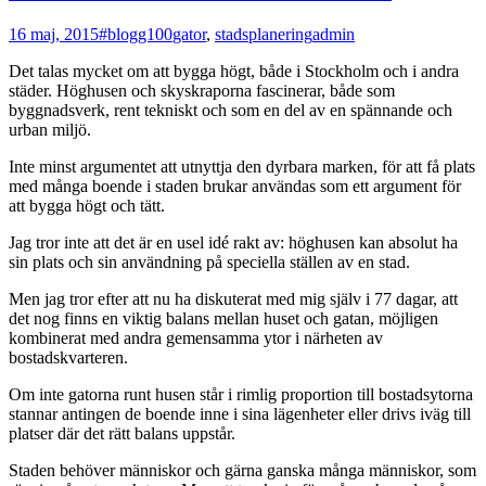
16 maj, 2015
#blogg100
gator
,
stadsplanering
admin
Det talas mycket om att bygga högt, både i Stockholm och i andra
städer. Höghusen och skyskraporna fascinerar, både som
byggnadsverk, rent tekniskt och som en del av en spännande och
urban miljö.
Inte minst argumentet att utnyttja den dyrbara marken, för att få plats
med många boende i staden brukar användas som ett argument för
att bygga högt och tätt.
Jag tror inte att det är en usel idé rakt av: höghusen kan absolut ha
sin plats och sin användning på speciella ställen av en stad.
Men jag tror efter att nu ha diskuterat med mig själv i 77 dagar, att
det nog finns en viktig balans mellan huset och gatan, möjligen
kombinerat med andra gemensamma ytor i närheten av
bostadskvarteren.
Om inte gatorna runt husen står i rimlig proportion till bostadsytorna
stannar antingen de boende inne i sina lägenheter eller drivs iväg till
platser där det rätt balans uppstår.
Staden behöver människor och gärna ganska många människor, som