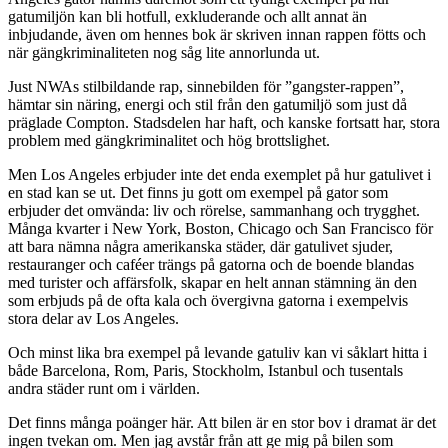
gatumiljön kan bli hotfull, exkluderande och allt annat än
inbjudande, även om hennes bok är skriven innan rappen fötts och
när gängkriminaliteten nog såg lite annorlunda ut.
Just NWAs stilbildande rap, sinnebilden för ”gangster-rappen”,
hämtar sin näring, energi och stil från den gatumiljö som just då
präglade Compton. Stadsdelen har haft, och kanske fortsatt har, stora
problem med gängkriminalitet och hög brottslighet.
Men Los Angeles erbjuder inte det enda exemplet på hur gatulivet i
en stad kan se ut. Det finns ju gott om exempel på gator som
erbjuder det omvända: liv och rörelse, sammanhang och trygghet.
Många kvarter i New York, Boston, Chicago och San Francisco för
att bara nämna några amerikanska städer, där gatulivet sjuder,
restauranger och caféer trängs på gatorna och de boende blandas
med turister och affärsfolk, skapar en helt annan stämning än den
som erbjuds på de ofta kala och övergivna gatorna i exempelvis
stora delar av Los Angeles.
Och minst lika bra exempel på levande gatuliv kan vi såklart hitta i
både Barcelona, Rom, Paris, Stockholm, Istanbul och tusentals
andra städer runt om i världen.
Det finns många poänger här. Att bilen är en stor bov i dramat är det
ingen tvekan om. Men jag avstår från att ge mig på bilen som