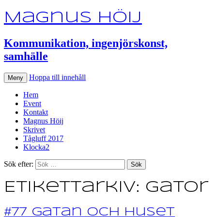
Magnus Höij
Kommunikation, ingenjörskonst,
samhälle
Hoppa till innehåll
Meny
Hem
Event
Kontakt
Magnus Höij
Skrivet
Tågluff 2017
Klocka2
Sök efter:
Etikettarkiv: gator
#77 Gatan och huset