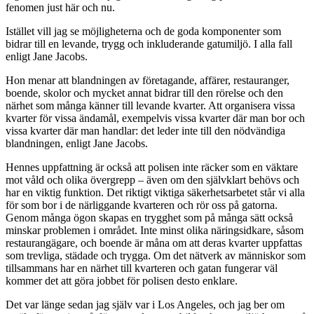
fenomen just här och nu.
Istället vill jag se möjligheterna och de goda komponenter som
bidrar till en levande, trygg och inkluderande gatumiljö. I alla fall
enligt Jane Jacobs.
Hon menar att blandningen av företagande, affärer, restauranger,
boende, skolor och mycket annat bidrar till den rörelse och den
närhet som många känner till levande kvarter. Att organisera vissa
kvarter för vissa ändamål, exempelvis vissa kvarter där man bor och
vissa kvarter där man handlar: det leder inte till den nödvändiga
blandningen, enligt Jane Jacobs.
Hennes uppfattning är också att polisen inte räcker som en väktare
mot våld och olika övergrepp – även om den självklart behövs och
har en viktig funktion. Det riktigt viktiga säkerhetsarbetet står vi alla
för som bor i de närliggande kvarteren och rör oss på gatorna.
Genom många ögon skapas en trygghet som på många sätt också
minskar problemen i området. Inte minst olika näringsidkare, såsom
restaurangägare, och boende är måna om att deras kvarter uppfattas
som trevliga, städade och trygga. Om det nätverk av människor som
tillsammans har en närhet till kvarteren och gatan fungerar väl
kommer det att göra jobbet för polisen desto enklare.
Det var länge sedan jag själv var i Los Angeles, och jag ber om