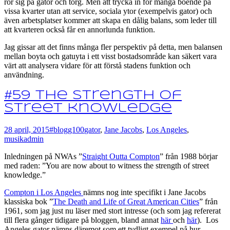
rör sig på gator och torg. Men att trycka in för många boende på
vissa kvarter utan att service, sociala ytor (exempelvis gator) och
även arbetsplatser kommer att skapa en dålig balans, som leder till
att kvarteren också får en annorlunda funktion.
Jag gissar att det finns många fler perspektiv på detta, men balansen
mellan boyta och gatuyta i ett visst bostadsområde kan säkert vara
värt att analysera vidare för att förstå stadens funktion och
användning.
#59 The strength of
street knowledge
28 april, 2015
#blogg100
gator
,
Jane Jacobs
,
Los Angeles
,
musik
admin
Inledningen på NWAs ”
Straight Outta Compton
” från 1988 börjar
med raden: ”You are now about to witness the strength of street
knowledge.”
Compton i Los Angeles
nämns nog inte specifikt i Jane Jacobs
klassiska bok ”
The Death and Life of Great American Cities
” från
1961, som jag just nu läser med stort intresse (och som jag refererat
till flera gånger tidigare på bloggen, bland annat
här
och
här
). Los
Angeles gator nämns däremot som ett tydligt exempel på hur