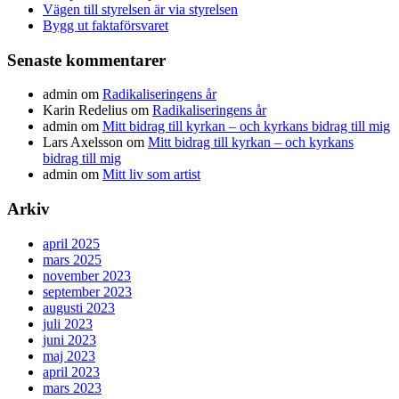
Vägen till styrelsen är via styrelsen
Bygg ut faktaförsvaret
Senaste kommentarer
admin
om
Radikaliseringens år
Karin Redelius
om
Radikaliseringens år
admin
om
Mitt bidrag till kyrkan – och kyrkans bidrag till mig
Lars Axelsson
om
Mitt bidrag till kyrkan – och kyrkans
bidrag till mig
admin
om
Mitt liv som artist
Arkiv
april 2025
mars 2025
november 2023
september 2023
augusti 2023
juli 2023
juni 2023
maj 2023
april 2023
mars 2023