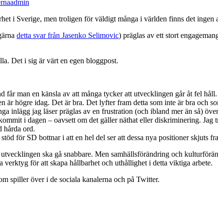
rna
admin
het i Sverige, men troligen för väldigt många i världen finns det ingen an
gärna
detta svar från Jasenko Selimovic
) präglas av ett stort engagemang
lla. Det i sig är värt en egen bloggpost.
nd får man en känsla av att många tycker att utvecklingen går åt fel håll. Ja
n är högre idag. Det är bra. Det lyfter fram detta som inte är bra och s
a inlägg jag läser präglas av en frustration (och ibland mer än så) över
mmit i dagen – oavsett om det gäller näthat eller diskriminering. Jag tror
d hårda ord.
stöd för SD bottnar i att en hel del ser att dessa nya positioner skjuts fra
att utvecklingen ska gå snabbare. Men samhällsförändring och kulturförän
ta verktyg för att skapa hållbarhet och uthållighet i detta viktiga arbete.
m spiller över i de sociala kanalerna och på Twitter.