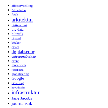
affärsutveckling
Almedalen
Apple
arkitektur
Bettencourt
big data
biltrafik
Bryssel
böcker
cykel
digitalisering
entreprenörskap
event
Facebook
försäljning
globalisering
Google
Göteborg
huvudstäder
infrastruktur
Jane Jacobs
journalistik