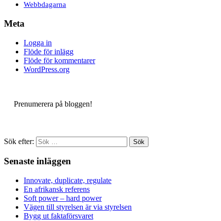
Webbdagarna
Meta
Logga in
Flöde för inlägg
Flöde för kommentarer
WordPress.org
Prenumerera på bloggen!
Sök efter:
Senaste inläggen
Innovate, duplicate, regulate
En afrikansk referens
Soft power – hard power
Vägen till styrelsen är via styrelsen
Bygg ut faktaförsvaret