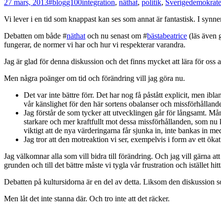
27 mars, 2013
#blogg100
integration
,
näthat
,
politik
,
Sverigedemokrate
Vi lever i en tid som knappast kan ses som annat är fantastisk. I synner
Debatten om både #
näthat
och nu senast om #
bästabeatrice
(läs även 
fungerar, de normer vi har och hur vi respekterar varandra.
Jag är glad för denna diskussion och det finns mycket att lära för oss a
Men några poänger om tid och förändring vill jag göra nu.
Det var inte bättre förr. Det har nog få påstått explicit, men ibla
vår känslighet för den här sortens obalanser och missförhållande
Jag förstår de som tycker att utvecklingen går för långsamt. Mång
starkare och mer kraftfullt mot dessa missförhållanden, som nu ko
viktigt att de nya värderingarna får sjunka in, inte bankas in me
Jag tror att den motreaktion vi ser, exempelvis i form av ett ökat 
Jag välkomnar alla som vill bidra till förändring. Och jag vill gärna 
grunden och till det bättre måste vi tygla vår frustration och istället hit
Debatten på kultursidorna är en del av detta. Liksom den diskussion so
Men låt det inte stanna där. Och tro inte att det räcker.