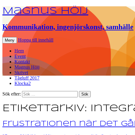
Magnus Höij
Kommunikation, ingenjörskonst, samhälle
Hoppa till innehåll
Meny
Hem
Event
Kontakt
Magnus Höij
Skrivet
Tågluff 2017
Klocka2
Sök efter:
Etikettarkiv: integ
Frustrationen när det g