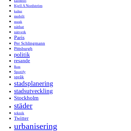
kaosteori
Kjell A Nordström
kultur
mobilt
musik
näthat
nätverk
Paris
Per Schlingmann
Pittsburgh
politik
resande
Rom
Spotify
språk
stadsplanering
stadsutveckling
Stockholm
städer
teknik
Twitter
urbanisering