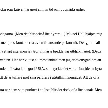
 vecka som kräver näranog all min tid och uppmärksamhet.
ebbdagarna. (Men det blir också lite dyrare…) Mikael Hall hjälpte mig
p med presskontakterna av en frilansande pr-konsult. Det gjorde all
 vet jag inte, men jag tror vi måste bredda vår utblick något. (Detta
 eventen. Här har vi just nu mest tankar, men jag är övertygad om att
nden till våra kollegor i USA, som tyckte det var en bra idé att byta
 de är tuffare mot sina partners i utställningsområdet. Att de ofta
ta ner dem som punkter i en lista blir det dock ofta lite banalt. Men