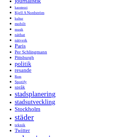
journalistik
kaosteori
Kjell A Nordström
kultur
mobilt
musik
näthat
nätverk
Paris
Per Schlingmann
Pittsburgh
politik
resande
Rom
Spotify
språk
stadsplanering
stadsutveckling
Stockholm
städer
teknik
Twitter