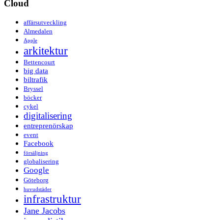
Cloud
affärsutveckling
Almedalen
Apple
arkitektur
Bettencourt
big data
biltrafik
Bryssel
böcker
cykel
digitalisering
entreprenörskap
event
Facebook
försäljning
globalisering
Google
Göteborg
huvudstäder
infrastruktur
Jane Jacobs