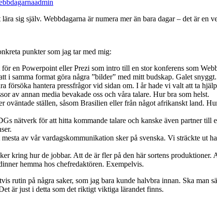
bbdagarna
admin
tt lära sig själv. Webbdagarna är numera mer än bara dagar – det är en
onkreta punkter som jag tar med mig:
let för en Powerpoint eller Prezi som intro till en stor konferens som W
tt i samma format göra några ”bilder” med mitt budskap. Galet snyggt.
a försöka hantera pressfrågor vid sidan om. I år hade vi valt att ta hjäl
sor av annan media bevakade oss och våra talare. Hur bra som helst.
r oväntade ställen, såsom Brasilien eller från något afrikanskt land. Hur
v IDGs nätverk för att hitta kommande talare och kanske även partner till
ser.
det mesta av vår vardagskommunikation sker på svenska. Vi sträckte ut ha
kring hur de jobbar. Att de är fler på den här sortens produktioner. Att
rs dinner hemma hos chefredaktören. Exempelvis.
tvis rutin på några saker, som jag bara kunde halvbra innan. Ska man sät
 är just i detta som det riktigt viktiga lärandet finns.