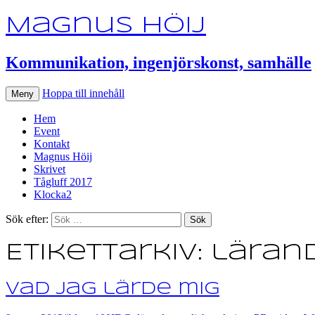
Magnus Höij
Kommunikation, ingenjörskonst, samhälle
Hoppa till innehåll
Meny
Hem
Event
Kontakt
Magnus Höij
Skrivet
Tågluff 2017
Klocka2
Sök efter:
Etikettarkiv: läran
Vad jag lärde mig