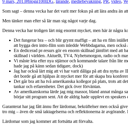
9 mars, 2013
#blogg100
IDG
,
lärande
,
mediebevakning
,
PR
,
video
,
We
Som sagt – denna vecka har det varit mer fokus på att lära andra än a
Men tänker man efter så lär man sig något varje dag.
Denna vecka har troligen lärt mig enormt mycket, men här är några k
Det fungerar bra – och blir grymt maffigt – att ha en film istäl
att bygga den intro-film som inledde Webbdagarna, men också a
En dedicerad pr-resurs gör en enorm skillnad jämfört med att bar
skillnad i världen. Aktuellt, TV4, Nyhetsmorgon, radio och mas
Vi måste leta efter nya stjärnor och kommande talare från lite me
hade jag på känn sedan tidigare, dock)
Jag har också lärt mig att vi har varit dåliga på att dra nytta a
det borde gå att hjälpas åt mycket mer för att skapa bra konferen
Det går bra att ha två amerikanska kollegor på plats, trots att 
tankar och erfarenheter. Det gick över förväntan.
Av amerikanskorna lärde jag mig massor, bland annat många saker 
börjar sitt program sent. Att de aldrig hade upplevt en speake
Garanterat har jag fått ännu fler lärdomar, bekräftelser men också give
tro mig – även de små iaktagelserna och reflektionerna är avgörande. Det
Lärdomar som jag kommer att fortsätta att förvalta.