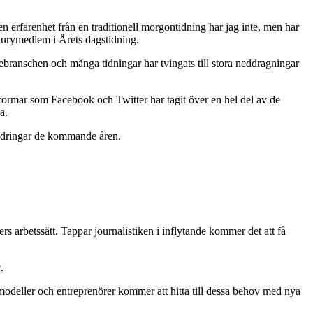
 erfarenhet från en traditionell morgontidning har jag inte, men har
m jurymedlem i Årets dagstidning.
iebranschen och många tidningar har tvingats till stora neddragningar
ttformar som Facebook och Twitter har tagit över en hel del av de
a.
rändringar de kommande åren.
rs arbetssätt. Tappar journalistiken i inflytande kommer det att få
.
smodeller och entreprenörer kommer att hitta till dessa behov med nya