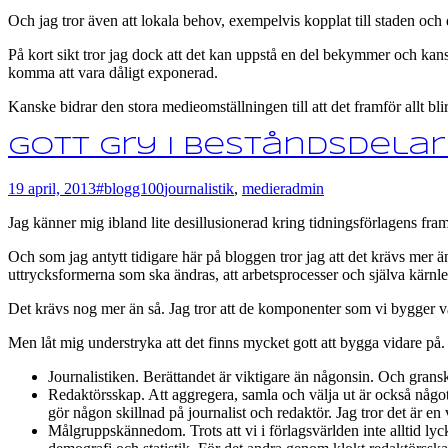
Och jag tror även att lokala behov, exempelvis kopplat till staden och 
På kort sikt tror jag dock att det kan uppstå en del bekymmer och kans
komma att vara dåligt exponerad.
Kanske bidrar den stora medieomställningen till att det framför allt bl
Gott gry i beståndsdela
19 april, 2013
#blogg100
journalistik
,
medier
admin
Jag känner mig ibland lite desillusionerad kring tidningsförlagens fr
Och som jag antytt tidigare här på bloggen tror jag att det krävs mer än ba
uttrycksformerna som ska ändras, att arbetsprocesser och själva kärnle
Det krävs nog mer än så. Jag tror att de komponenter som vi bygger vår
Men låt mig understryka att det finns mycket gott att bygga vidare på.
Journalistiken. Berättandet är viktigare än någonsin. Och grans
Redaktörsskap. Att aggregera, samla och välja ut är också något
gör någon skillnad på journalist och redaktör. Jag tror det är en 
Målgruppskännedom. Trots att vi i förlagsvärlden inte alltid lyc