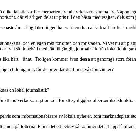
 olika facktidskrifter merparten av mitt yrkesverksamma liv. Någon egen
orisont, där vi årligen delat ut pris till den bästa mediesajten, dels so
 senaste åren. Digitaliseringen har varit en dramatisk kraft för hela med
tionskanal och en egen röst för orten och för staden. Vi vet nu att pla
r fyllt sitt innehåll med lätt tillgänglig journalistik från lokaltidningarn
bats lika hårt – ännu. Troligen kommer även dessa att genomgå stora fö
gen tidningarna, för de orter där det finns två) försvinner?
nas en lokal journalistik?
ör att motverka korruption och för att synliggöra olika samhällsfunktione
elvis som informationsbärare av lokala nyheter, som marknadsplats etc
tt landa på fötterna. Finns det ett behov så kommer det att uppstå affär