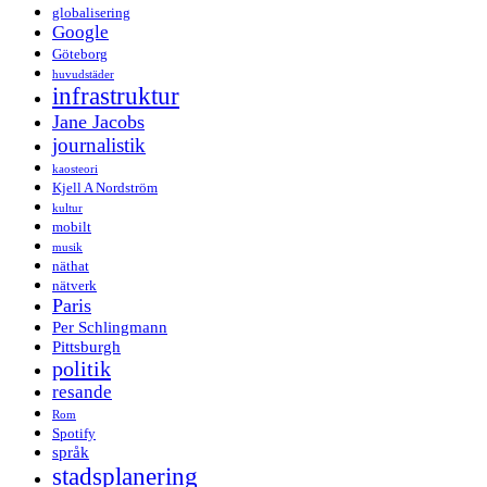
globalisering
Google
Göteborg
huvudstäder
infrastruktur
Jane Jacobs
journalistik
kaosteori
Kjell A Nordström
kultur
mobilt
musik
näthat
nätverk
Paris
Per Schlingmann
Pittsburgh
politik
resande
Rom
Spotify
språk
stadsplanering