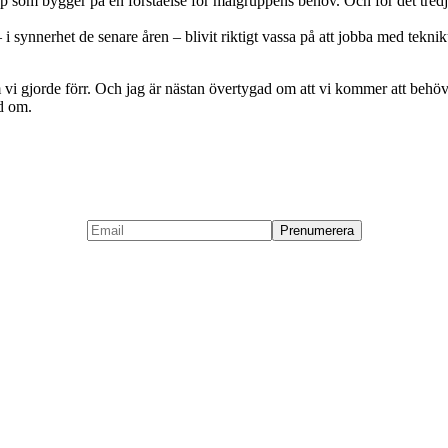
p som bygger på en förståelse för målgruppens behov. Och för det tredje
ynnerhet de senare åren – blivit riktigt vassa på att jobba med teknikutve
i gjorde förr. Och jag är nästan övertygad om att vi kommer att behöva t
ad om.