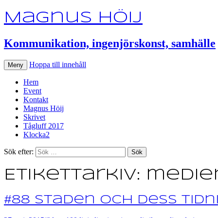
Magnus Höij
Kommunikation, ingenjörskonst, samhälle
Hoppa till innehåll
Meny
Hem
Event
Kontakt
Magnus Höij
Skrivet
Tågluff 2017
Klocka2
Sök efter:
Etikettarkiv: medie
#88 Staden och dess tidn