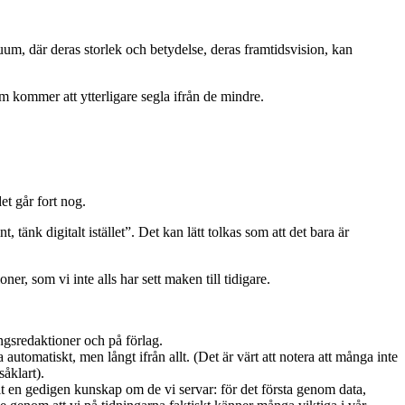
uum, där deras storlek och betydelse, deras framtidsvision, kan
om kommer att ytterligare segla ifrån de mindre.
et går fort nog.
t, tänk digitalt istället”. Det kan lätt tolkas som att det bara är
r, som vi inte alls har sett maken till tidigare.
ngsredaktioner och på förlag.
tomatiskt, men långt ifrån allt. (Det är värt att notera att många inte
såklart).
llt en gedigen kunskap om de vi servar: för det första genom data,