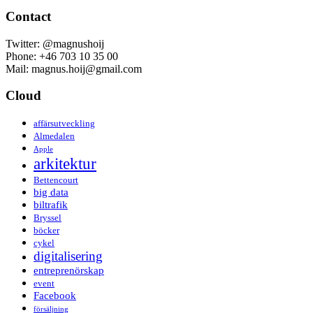
Contact
Twitter: @magnushoij
Phone: +46 703 10 35 00
Mail: magnus.hoij@gmail.com
Cloud
affärsutveckling
Almedalen
Apple
arkitektur
Bettencourt
big data
biltrafik
Bryssel
böcker
cykel
digitalisering
entreprenörskap
event
Facebook
försäljning