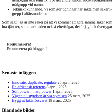
demografi och statistik. För det andra genom klokt redaktörsska
målgrupp vid namn.
Tekniskt kunnande. Vi som gör tidningar har sakta men säkert – i s
grepp i affärsmodeller.
Som sagt: jag är inte säker på att vi kommer att göra samma saker som v
bra tjänster, som marknaden också efterfrågar, det är jag helt övertyg
Prenumerera!
Prenumerera på bloggen!
Senaste inläggen
Innovate, duplicate, regulate
25 april, 2025
En afrikansk referens
8 april, 2025
Soft power – hard power
1 april, 2025
Vägen till styrelsen är via styrelsen
25 mars, 2025
Bygg ut faktaförsvaret
18 mars, 2025
Blandade bilder