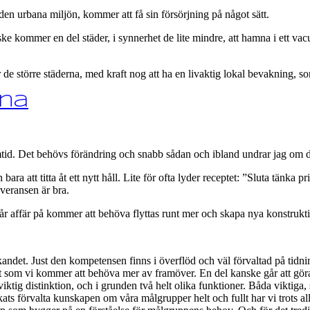
den urbana miljön, kommer att få sin försörjning på något sätt.
ke kommer en del städer, i synnerhet de lite mindre, att hamna i ett vac
ir de större städerna, med kraft nog att ha en livaktig lokal bevakning, s
rna
amtid. Det behövs förändring och snabb sådan och ibland undrar jag om d
ra att titta åt ett nytt håll. Lite för ofta lyder receptet: ”Sluta tänka prin
veransen är bra.
 affär på kommer att behöva flyttas runt mer och skapa nya konstruktione
kandet. Just den kompetensen finns i överflöd och väl förvaltad på tidni
 som vi kommer att behöva mer av framöver. En del kanske går att göra au
viktig distinktion, och i grunden två helt olika funktioner. Båda viktiga, 
kats förvalta kunskapen om våra målgrupper helt och fullt har vi trots a