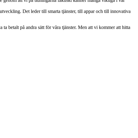
 genom att vi på tidningarna faktiskt känner många viktiga i vår
ckling. Det leder till smarta tjänster, till appar och till innovativa
a betalt på andra sätt för våra tjänster. Men att vi kommer att hitta