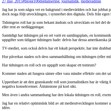
27 maj, 2015
#blogg100
digitalisering
,
journalistik
,
medier
admin
Jag har ju som några vet en bakgrund i medievärlden och har jobbat på
dock noga följt utvecklingen, i synnerhet den digitala. Dels från egen h
Tidningens roll har ju som bekant ändrats och utvecklats en hel del de
eller rent av nedläggningar.
Samtidigt har tidningen på en ort varit en samlingsplats, en kommunika
uppgifter som tidigare tidningen hade: delvis har dessa amerikanska jätta
TV-mediet, som också delvis har ett lokalt perspektiv, har inte drab
Hur påverkas staden och dess sammanhållning om tidningen (eller möjli
Har tidningen en roll och en uppgift som skapar ett tomrum?
Kommer staden att fungera sämre eller vara mindre effektiv om det sak
Uppenbart är att den granskande roll som journalistiken har är viktig f
negativa konsekvenser. Åtminstone på kort sikt.
Men även i andra sammanhang har den lokala tidningen en roll, exemp
Jag har en relativt optimistisk bild av att medieutvecklingen kommer a
idéer.