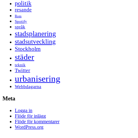
politik
resande
Rom
Spotify
språk
stadsplanering
stadsutveckling
Stockholm
städer
teknik
Twitter
urbanisering
Webbdagarna
Meta
Logga in
Flöde för inlägg
Flöde för kommentarer
WordPress.org