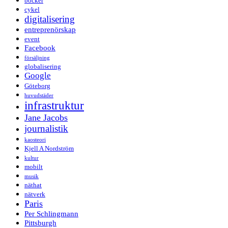
böcker
cykel
digitalisering
entreprenörskap
event
Facebook
försäljning
globalisering
Google
Göteborg
huvudstäder
infrastruktur
Jane Jacobs
journalistik
kaosteori
Kjell A Nordström
kultur
mobilt
musik
näthat
nätverk
Paris
Per Schlingmann
Pittsburgh