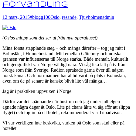
förvandling
12 mars, 2015
#blogg100
Oslo
,
resande
,
Tjuvholmen
admin
(Oslos inlopp som det ser ut från nya operahuset)
Mina första stapplande steg – och många därefter – tog jag mitt i
Bohuslän, i Hunnebostand. Mitt emellan Göteborg och norska
gränsen var influenserna till Norge starka. Både mentalt, kulturellt
och geografiskt var Norge väldigt nära. Vi såg lika lätt på tv från
Norge som från Sverige. Radion sprakade gärna över till någon
norsk kanal. Och norrmännen har alltid varit på plats i Bohuslän,
även om de på senare år kanske blivit lite väl många…
Jag är i praktiken uppvuxen i Norge.
Därför var det spännande när hustrun och jag under julhelgen
ägnade några dagar åt Oslo. Lite på chans åkte vi tåg (för att slippa
flyget) och tog in på ett hotell, rekommenderat via Tripadvisor.
Vi var verkligen inte beskvika, varken på Oslo som stad eller på
hotellet.