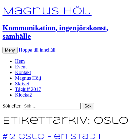
Magnus Höij
Kommunikation, ingenjörskonst,
samhälle
Hoppa till innehåll
Meny
Hem
Event
Kontakt
Magnus Höij
Skrivet
Tågluff 2017
Klocka2
Sök efter:
Etikettarkiv: Oslo
#12 Oslo – en stad i