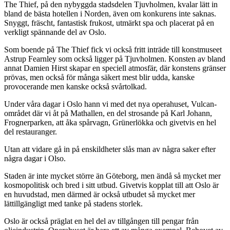
The Thief, på den nybyggda stadsdelen Tjuvholmen, kvalar lätt in
bland de bästa hotellen i Norden, även om konkurens inte saknas.
Snyggt, fräscht, fantastisk frukost, utmärkt spa och placerat på en
verkligt spännande del av Oslo.
Som boende på The Thief fick vi också fritt inträde till konstmuseet
Astrup Fearnley som också ligger på Tjuvholmen. Konsten av bland
annat Damien Hirst skapar en speciell atmosfär, där konstens gränser
prövas, men också för många säkert mest blir udda, kanske
provocerande men kanske också svårtolkad.
Under våra dagar i Oslo hann vi med det nya operahuset, Vulcan-
området där vi åt på Mathallen, en del strosande på Karl Johann,
Frognerparken, att åka spårvagn, Grünerlökka och givetvis en hel
del restauranger.
Utan att vidare gå in på enskildheter slås man av några saker efter
några dagar i Olso.
Staden är inte mycket större än Göteborg, men ändå så mycket mer
kosmopolitisk och bred i sitt utbud. Givetvis kopplat till att Oslo är
en huvudstad, men därmed är också utbudet så mycket mer
lättillgängligt med tanke på stadens storlek.
Oslo är också präglat en hel del av tillgången till pengar från