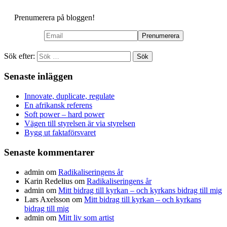
Prenumerera på bloggen!
Sök efter:
Senaste inläggen
Innovate, duplicate, regulate
En afrikansk referens
Soft power – hard power
Vägen till styrelsen är via styrelsen
Bygg ut faktaförsvaret
Senaste kommentarer
admin
om
Radikaliseringens år
Karin Redelius
om
Radikaliseringens år
admin
om
Mitt bidrag till kyrkan – och kyrkans bidrag till mig
Lars Axelsson
om
Mitt bidrag till kyrkan – och kyrkans
bidrag till mig
admin
om
Mitt liv som artist