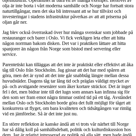
oljeindustrin. Operahuset är bara ett av många exempel. Behovet av
olja är inte borta i vårt moderna samhälle och Norge har fortsatt stora
naturtillgångar, men det ska bli intressant att se hur tillväxt och
investeringar i stadens infrastruktur påverkas av att att priserna på
oljan går ner.
Jag blev också överraskad över hur många svenskar som jobbade på
restauranger och barer i Oslo. Vi fick verkligen leta efter att hitta
någon norrman bakom disken. Det var i praktiken lättare att hitta
spanjorer än någon från Norge som bistod med servering eller
service.
Parentetiskt kan tilläggas att det inte är praktiskt eller effektivt att åka
tåg till Oslo från Stockholm. Jag gissar att det har med spåren att
göra, men det är synd att det inte går snabbtåg längre mellan dessa
huvudstäder. Dagens tåg tar lång tid och präglas väldigt mycket av
på- och avstigande resenärer som åker kortare sträckor. Det är inget
fel i det, men bidrar inte till det lugn som annars kan infinna sig för
den som ser fram emot några timmar ostörd tid på ett tåg. Avståndet
mellan Oslo och Stockholm borde göra det fullt möjligt för tåget att
konkurrera ut flyget, om bara kvaliteten och tidsåtgången var rimlig
vid en jämförelse. Så är det inte just nu.
En större reflektion är kanske ändå att vi trots vår närhet till Norge
har så dålig koll på samhällsdebatt, politik och kulturdiskussion hos
dem. Jag är relativt intresserad av politik på alla sätt, men hade ändå