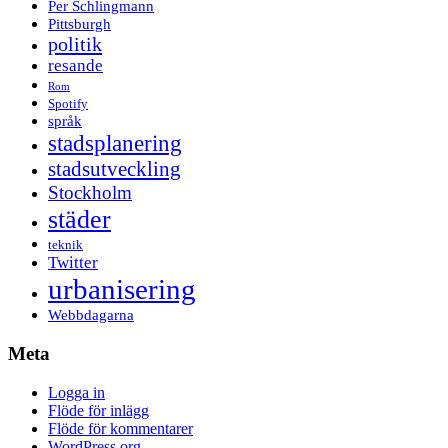
Per Schlingmann
Pittsburgh
politik
resande
Rom
Spotify
språk
stadsplanering
stadsutveckling
Stockholm
städer
teknik
Twitter
urbanisering
Webbdagarna
Meta
Logga in
Flöde för inlägg
Flöde för kommentarer
WordPress.org