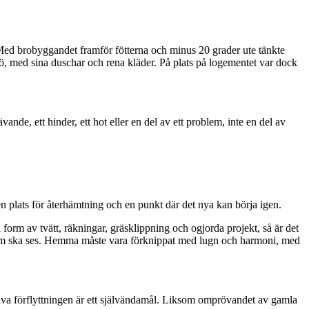
. Med brobyggandet framför fötterna och minus 20 grader ute tänkte
ö, med sina duschar och rena kläder. På plats på logementet var dock
ande, ett hinder, ett hot eller en del av ett problem, inte en del av
 en plats för återhämtning och en punkt där det nya kan börja igen.
 form av tvätt, räkningar, gräsklippning och ogjorda projekt, så är det
e som ska ses. Hemma måste vara förknippat med lugn och harmoni, med
Själva förflyttningen är ett självändamål. Liksom omprövandet av gamla