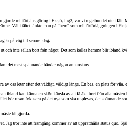
jorde militärtjänstgöring i Eksjö, Ing2, var vi regelbundet ute i fält
ärme. Väl i tältet tänkte man på ”hem” som militärförläggningen i Eksj
 är på väg till senare idag.
 ut och inte sällan bort från något. Det som kallas hemma blir ibland kväv
nslan: det mest spännande händer någon annanstans.
 av oss letar efter det väldigt, väldigt länge. En bas, en plats för vila,
 man ibland kan känna en skön känsla av att få åka bort från alla måsten i
Istället bör resan fokusera på det nya som ska upplevas, det spännand
 måste bli gjorda.
ivet. Jag tror inte att framgång kommer av att upprätthålla status quo. 