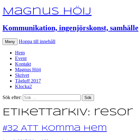
Magnus Höij
Kommunikation, ingenjörskonst, samhälle
Hoppa till innehåll
Meny
Hem
Event
Kontakt
Magnus Höij
Skrivet
Tågluff 2017
Klocka2
Sök efter:
Etikettarkiv: resor
#32 Att komma hem