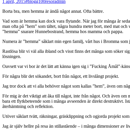
1 april, 2015
#blogg100
resor
admin
Borta bra, men hemma är ändå något annat. Ofta bättre.
Vad som är hemma kan dock vara flytande. När jag för många år sedan g
man ofta på ”hem” som tältet, några hundra meter bort, med mat och v
”hemma” snarare Hunnebostrand, hemma hos mamma och pappa.
Numera är ”hemma” såklart min egen familj, vårt hus i Bromma som jag
Rastlösa blir vi väl alla ibland och visst finns det många som söker sig
lösningen.
Oavsett var vi bor är det lätt att känna igen sig i ”Fucking Åmål”-kä
För några blir det sökandet, bort från något, ett livslångt projekt.
Jag tror dock att vi alla behöver något som kallas ”hem”, även om några
För mig är det viktigt att åka till något, inte från något. Och även om
bara ett flytkbeteende som i många avseenden är direkt destruktivt. 
återhämtning och reflektion.
Utöver såklart tvätt, räkningar, gräsklippning och ogjorda projekt som
Jag är själv hellre på resa än stillastående – i många dimensioner av l