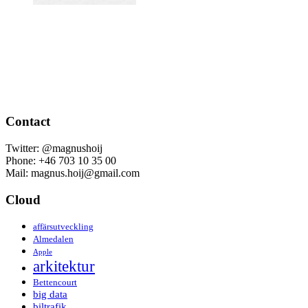
Contact
Twitter: @magnushoij
Phone: +46 703 10 35 00
Mail: magnus.hoij@gmail.com
Cloud
affärsutveckling
Almedalen
Apple
arkitektur
Bettencourt
big data
biltrafik