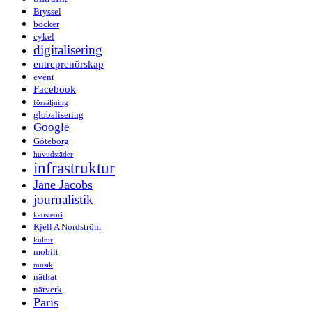
Bryssel
böcker
cykel
digitalisering
entreprenörskap
event
Facebook
försäljning
globalisering
Google
Göteborg
huvudstäder
infrastruktur
Jane Jacobs
journalistik
kaosteori
Kjell A Nordström
kultur
mobilt
musik
näthat
nätverk
Paris