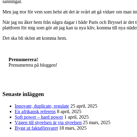
sanningar.
Men jag tror för vem som helst att det är svårt att gå vidare om man in
När jag nu åker hem från några dagar i både Paris och Bryssel är det
plattform för mig som gör att jag kan ta nya kliv, komma till nya stä
Det ska bli skönt att komma hem.
Prenumerera!
Prenumerera på bloggen!
Senaste inläggen
Innovate, duplicate, regulate
25 april, 2025
En afrikansk referens
8 april, 2025
Soft power – hard power
1 april, 2025
Vägen till styrelsen är via styrelsen
25 mars, 2025
Bygg ut faktaförsvaret
18 mars, 2025