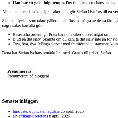
Han har ett galet högt tempo.
Det finns inte en chans att slap
Allt detta – och kanske några saker till – gör Stefan Hyttfors till en ve
Ska man lyckas som talare gäller det att finslipa några av dessa färdi
några saker kan alla göra:
Researcha ordentligt. Prata bara om saker du vet något om.
Bjud på dig själv. Skämta om du kan, ta dig själv inte på för stor
Öva, öva, öva. Många slarvar med framförandet, stammar, kommer 
Detta har Stefan lyckats utmärkt bra med. Grattis till priset, Stefan.
Prenumerera!
Prenumerera på bloggen!
Senaste inläggen
Innovate, duplicate, regulate
25 april, 2025
En afrikansk referens
8 april, 2025