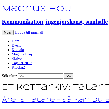
Magnus Höij
Kommunikation, ingenjörskonst, samhälle
Hoppa till innehåll
Meny
Hem
Event
Kontakt
Magnus Höij
Skrivet
Tågluff 2017
Klocka2
Sök efter:
Etikettarkiv: Tala
Årets talare – så kan du