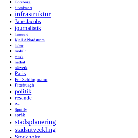
Göteborg
huvudstäder
infrastruktur
Jane Jacobs
journalistik
kaosteori
Kjell A Nordström
kultur
mobilt
musik
näthat
nätverk
Paris
Per Schlingmann
Pittsburgh
politik
resande
Rom
Spotify
språk
stadsplanering
stadsutveckling
Stockholm