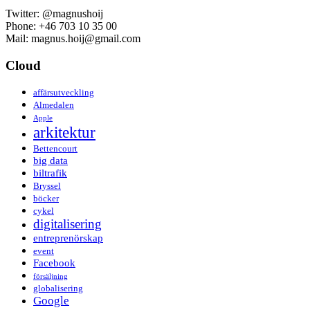
Twitter: @magnushoij
Phone: +46 703 10 35 00
Mail: magnus.hoij@gmail.com
Cloud
affärsutveckling
Almedalen
Apple
arkitektur
Bettencourt
big data
biltrafik
Bryssel
böcker
cykel
digitalisering
entreprenörskap
event
Facebook
försäljning
globalisering
Google