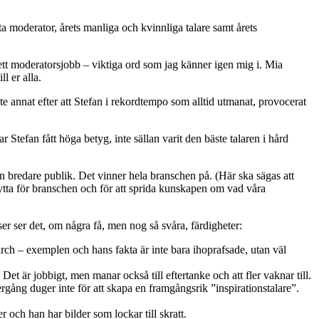
sta moderator, årets manliga och kvinnliga talare samt årets
ett moderatorsjobb – viktiga ord som jag känner igen mig i. Mia
l er alla.
te annat efter att Stefan i rekordtempo som alltid utmanat, provocerat
tefan fått höga betyg, inte sällan varit den bäste talaren i hård
en bredare publik. Det vinner hela branschen på. (Här ska sägas att
ytta för branschen och för att sprida kunskapen om vad våra
ser ser det, om några få, men nog så svåra, färdigheter:
rch – exemplen och hans fakta är inte bara ihoprafsade, utan väl
et är jobbigt, men manar också till eftertanke och att fler vaknar till.
dergång duger inte för att skapa en framgångsrik ”inspirationstalare”.
 och han har bilder som lockar till skratt.