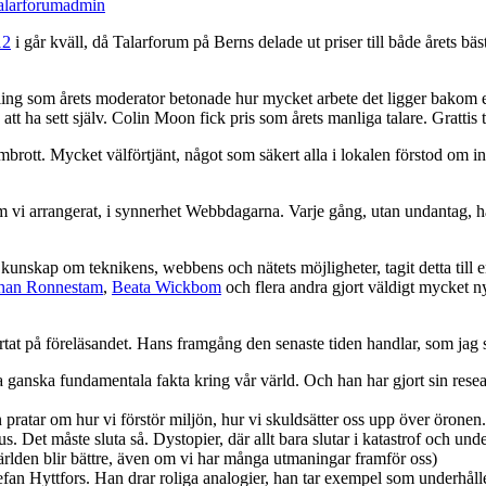
alarforum
admin
12
i går kväll, då Talarforum på Berns delade ut priser till både årets bä
tling som årets moderator betonade hur mycket arbete det ligger bakom 
 ha sett själv. Colin Moon fick pris som årets manliga talare. Grattis til
brott. Mycket välförtjänt, något som säkert alla i lokalen förstod om in
i arrangerat, i synnerhet Webbdagarna. Varje gång, utan undantag, har S
 kunskap om teknikens, webbens och nätets möjligheter, tagit detta till 
han Ronnestam
,
Beata Wickbom
och flera andra gjort väldigt mycket n
ärtat på föreläsandet. Hans framgång den senaste tiden handlar, som jag 
a ganska fundamentala fakta kring vår värld. Och han har gjort sin resea
ratar om hur vi förstör miljön, hur vi skuldsätter oss upp över öronen. D
us. Det måste sluta så. Dystopier, där allt bara slutar i katastrof och un
 världen blir bättre, även om vi har många utmaningar framför oss)
tefan Hyttfors. Han drar roliga analogier, han tar exempel som underhåller