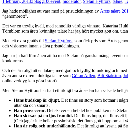
1 februari, 2013
#blogg100
event
,
moderator
,
Stefan Hyttfors
,
talare
,
T
Jag hade möjlighet att vara med på prisutdelningen av
Årets talare 20
”genombrott”.
Det var en trevlig kväll, med sannolikt värdiga vinnare. Katarina Hul
Törnblom som årets kvinnliga talare har jag hört mycket gott om, utan att
Men ett extra grattis till
Stefan Hyttfors
, som fick pris som Årets genom
och visionerat innan själva prisutdelningen.
Jag har ju haft förmånen att ha med Stefan på ganska många event som v
konkurrens.
Och det är roligt att en talare, med god och tydlig förankring och med
även andra extremt duktiga talare som
Göran Adlén
,
Brit Stakston
,
Jo
onlineverktyg kan göra i stort).
Men Stefan Hyttfors har haft ett riktigt bra år sedan han satsade helhj
Hans budskap är djupt.
Det finns en story som bottnar i någr
uttänkta och smarta.
Han provocerar.
Det skaver en hel del hos publiken när Stefan p
Han skissar på en ljus framtid.
Det finns hopp, det finns ett lj
(Och jag är inte heller pessimistisk: det finns gott hopp om att
Han är rolig och underhållande.
Det är roligt att lyssna på S