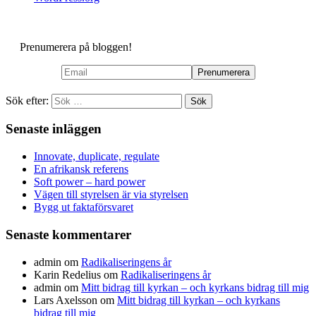
Prenumerera på bloggen!
Sök efter:
Senaste inläggen
Innovate, duplicate, regulate
En afrikansk referens
Soft power – hard power
Vägen till styrelsen är via styrelsen
Bygg ut faktaförsvaret
Senaste kommentarer
admin
om
Radikaliseringens år
Karin Redelius
om
Radikaliseringens år
admin
om
Mitt bidrag till kyrkan – och kyrkans bidrag till mig
Lars Axelsson
om
Mitt bidrag till kyrkan – och kyrkans
bidrag till mig