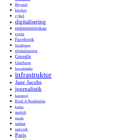
Bryssel
böcker
cykel
digitalisering
entreprenörskap
event
Facebook
försäljning
globalisering
Google
Göteborg
huvudstäder
infrastruktur
Jane Jacobs
journalistik
kaosteori
Kjell A Nordström
kultur
mobilt
musik
näthat
nätverk
Paris