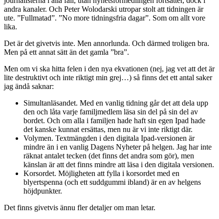
journalisterna i alla fall, utan nyhetsförmedlingen fortsätter, dock i
andra kanaler. Och Peter Wolodarski utropar stolt att tidningen är
ute. ”Fullmatad”. ”No more tidningsfria dagar”. Som om allt vore
lika.
Det är det givetvis inte. Men annorlunda. Och därmed troligen bra.
Men på ett annat sätt än det gamla ”bra”.
Men om vi ska hitta felen i den nya ekvationen (nej, jag vet att det är
lite destruktivt och inte riktigt min grej…) så finns det ett antal saker
jag ändå saknar:
Simultanläsandet. Med en vanlig tidning går det att dela upp
den och låta varje familjmedlem läsa sin del på sin del av
bordet. Och om alla i familjen hade haft sin egen Ipad hade
det kanske kunnat ersättas, men nu är vi inte riktigt där.
Volymen. Textmängden i den digitala Ipad-versionen är
mindre än i en vanlig Dagens Nyheter på helgen. Jag har inte
räknat antalet tecken (det finns det andra som gör), men
känslan är att det finns mindre att läsa i den digitala versionen.
Korsordet. Möjligheten att fylla i korsordet med en
blyertspenna (och ett suddgummi ibland) är en av helgens
höjdpunkter.
Det finns givetvis ännu fler detaljer om man letar.