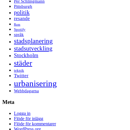
Per Schlingmann
Pittsburgh
politik
resande
Rom
Spotify
språk
stadsplanering
stadsutveckling
Stockholm
städer
teknik
Twitter
urbanisering
Webbdagarna
Meta
Logga in
Flöde för inlägg
Flöde för kommentarer
WordPress.org