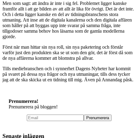
Men som sagt: att ändra är inte i sig fel. Problemet ligger kanske
framför allt i att ge bilden av att allt är lika för övrigt. Det är det inte.
Och i detta ligger kanske en del av tidningsbranschens stora
utmaning. Att inse att de digitala kanalerna och den digitala affären
som håller på att byggas upp inte svarar på samma fråga, inte
tillgodoser samma behov hos läsarna som de gamla modellerna
gjorde.
Först när man hittar sin nya roll, sin nya paketering och förstår
varför just den produkten ska se ut som den gör, det är först då som
de nya affärerna kommer att blomstra på allvar.
Tills mediebranschen och i synnerhet Dagens Nyheter har kommit
på svaret på dessa nya frågor och nya utmaningar, tills dess tycker
jag att de ska skicka ut en tidning till mig. Även på Annandag påsk.
Prenumerera!
Prenumerera på bloggen!
Senaste inläggen