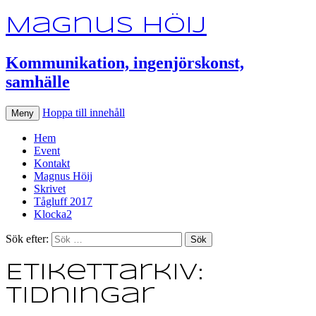
Magnus Höij
Kommunikation, ingenjörskonst,
samhälle
Hoppa till innehåll
Meny
Hem
Event
Kontakt
Magnus Höij
Skrivet
Tågluff 2017
Klocka2
Sök efter:
Etikettarkiv:
tidningar