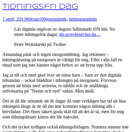
Tidningsfri dag
1 april, 2013
#blogg100
journalistik
,
tidningar
admin
Läs digitala utgåvan av dagens fullmatade DN här. No
more tidningsfria dagar.
dn.se/nyheter/las-da…
Peter Wolodarski på Twitter
Annandag påsk och ingen morgontidning. Jag erkänner –
tidningsläsning på morgonen är viktigt för mig. Eller i alla fall en
ritual som jag inte känner något behov av att bryta upp från.
Jag är till och med glad över att mina barn – barn av den digitala
tidsandan – också bläddrar i tidningen på morgonen. Förvisso
genom att börja med serierna, tv-tablån och de småfåniga
ordvitsarna på ”Namn och nytt”-sidan. Men ändå.
Det är då lite störande att de dagar då man verkligen har tid att läsa
tidningen länge är de då det inte kommer någon tidning alls i
brevlådan. Det finns säkert goda skäl till att det är så, men för mig
som tidningsläsare känns det lite bakvänt.
Och det tycker tydligen också tidningsförlagen. Numera stannar inte