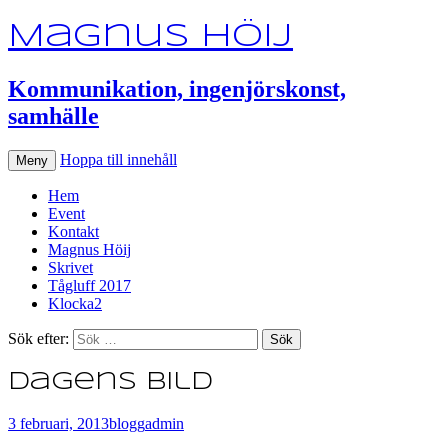
Magnus Höij
Kommunikation, ingenjörskonst,
samhälle
Hoppa till innehåll
Meny
Hem
Event
Kontakt
Magnus Höij
Skrivet
Tågluff 2017
Klocka2
Sök efter:
Dagens bild
3 februari, 2013
blogg
admin