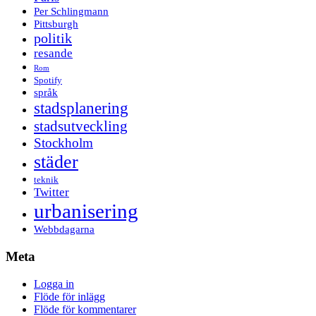
Per Schlingmann
Pittsburgh
politik
resande
Rom
Spotify
språk
stadsplanering
stadsutveckling
Stockholm
städer
teknik
Twitter
urbanisering
Webbdagarna
Meta
Logga in
Flöde för inlägg
Flöde för kommentarer