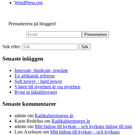
WordPress.org
Prenumerera på bloggen!
Sök efter:
Senaste inläggen
Innovate, duplicate, regulate
En afrikansk referens
Soft power – hard power
Vägen till styrelsen är via styrelsen
Bygg ut faktaförsvaret
Senaste kommentarer
admin
om
Radikaliseringens år
Karin Redelius
om
Radikaliseringens år
admin
om
Mitt bidrag till kyrkan – och kyrkans bidrag till mig
Lars Axelsson
om
Mitt bidrag till kyrkan – och kyrkans