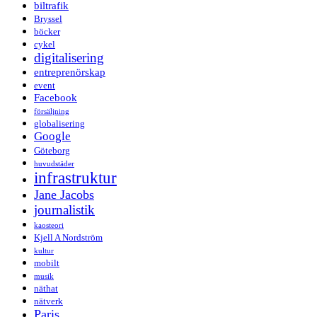
biltrafik
Bryssel
böcker
cykel
digitalisering
entreprenörskap
event
Facebook
försäljning
globalisering
Google
Göteborg
huvudstäder
infrastruktur
Jane Jacobs
journalistik
kaosteori
Kjell A Nordström
kultur
mobilt
musik
näthat
nätverk
Paris