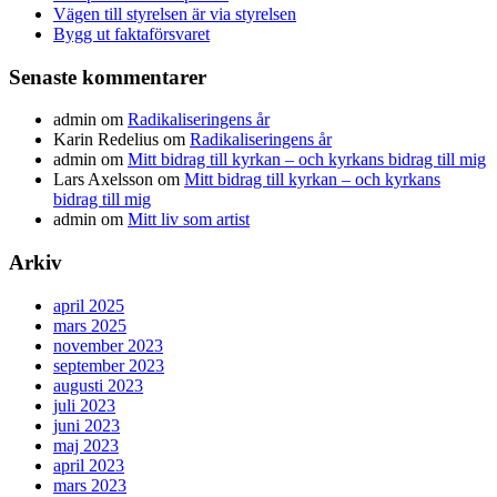
Vägen till styrelsen är via styrelsen
Bygg ut faktaförsvaret
Senaste kommentarer
admin
om
Radikaliseringens år
Karin Redelius
om
Radikaliseringens år
admin
om
Mitt bidrag till kyrkan – och kyrkans bidrag till mig
Lars Axelsson
om
Mitt bidrag till kyrkan – och kyrkans
bidrag till mig
admin
om
Mitt liv som artist
Arkiv
april 2025
mars 2025
november 2023
september 2023
augusti 2023
juli 2023
juni 2023
maj 2023
april 2023
mars 2023