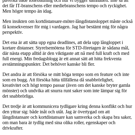
påverka både lönebildning och hur vi bygger samhällen. Inte så att
det får IT-branschens eller mediebranschens tempo och ryckighet.
Men högre tempo än idag.
Men insikten om kortdistansare-möter-långdistansloppet måste också
få konsekvenser för mig i vardagen. Jag har bestämt mig för några
perspektiv.
Det ena är att sätta upp egna deadlines, att dela upp långloppet i
kortare distanser. Styrelsemötena för STD-företagen är sådana mål,
där nästa etapp alltid är den viktigaste att nå med full kraft och med
full energi. Min fredagsblogg är ett annat sätt att hitta frekventa
avstämningspunkter. Det behöver kanske bli fler.
Det andra är att försöka se mitt höga tempo som en feature och inte
som en bugg. Att försöka hitta tillfällena då snabbrörlighet,
kreativitet och högt tempo passar (även om det kanske bryter gamla
mönster) och undvika att snurra runt saker som inte lämpar sig för
det snabbrörliga.
Det tredje är att kommunicera tydligare kring denna konflikt och hur
den yttrar sig: både inåt och utåt. Jag är övertygad om att
långdistansare och kortdistansare kan samverka och skapa bra saker,
om man bara är tydlig med sina olika roller, egenskaper och
drivkrafter.