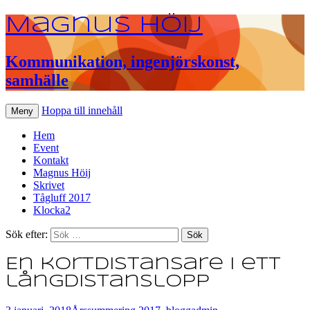
Magnus Höij
Kommunikation, ingenjörskonst,
samhälle
Hoppa till innehåll
Meny
Hem
Event
Kontakt
Magnus Höij
Skrivet
Tågluff 2017
Klocka2
Sök efter:
En kortdistansare i ett
långdistanslopp