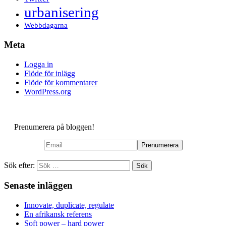
urbanisering
Webbdagarna
Meta
Logga in
Flöde för inlägg
Flöde för kommentarer
WordPress.org
Prenumerera på bloggen!
Sök efter:
Senaste inläggen
Innovate, duplicate, regulate
En afrikansk referens
Soft power – hard power