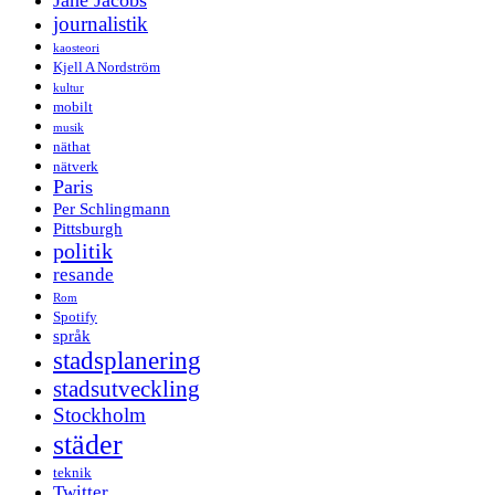
Jane Jacobs
journalistik
kaosteori
Kjell A Nordström
kultur
mobilt
musik
näthat
nätverk
Paris
Per Schlingmann
Pittsburgh
politik
resande
Rom
Spotify
språk
stadsplanering
stadsutveckling
Stockholm
städer
teknik
Twitter