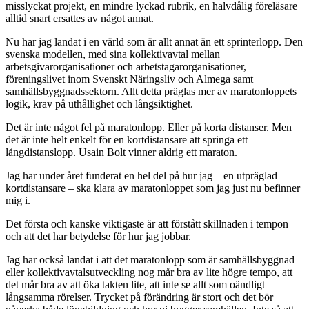
misslyckat projekt, en mindre lyckad rubrik, en halvdålig föreläsare
alltid snart ersattes av något annat.
Nu har jag landat i en värld som är allt annat än ett sprinterlopp. Den
svenska modellen, med sina kollektivavtal mellan
arbetsgivarorganisationer och arbetstagarorganisationer,
föreningslivet inom Svenskt Näringsliv och Almega samt
samhällsbyggnadssektorn. Allt detta präglas mer av maratonloppets
logik, krav på uthållighet och långsiktighet.
Det är inte något fel på maratonlopp. Eller på korta distanser. Men
det är inte helt enkelt för en kortdistansare att springa ett
långdistanslopp. Usain Bolt vinner aldrig ett maraton.
Jag har under året funderat en hel del på hur jag – en utpräglad
kortdistansare – ska klara av maratonloppet som jag just nu befinner
mig i.
Det första och kanske viktigaste är att förstått skillnaden i tempon
och att det har betydelse för hur jag jobbar.
Jag har också landat i att det maratonlopp som är samhällsbyggnad
eller kollektivavtalsutveckling nog mår bra av lite högre tempo, att
det mår bra av att öka takten lite, att inte se allt som oändligt
långsamma rörelser. Trycket på förändring är stort och det bör