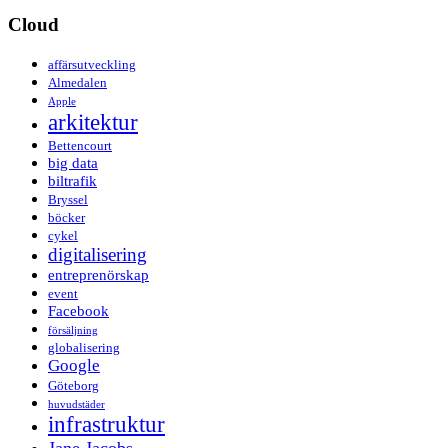
Cloud
affärsutveckling
Almedalen
Apple
arkitektur
Bettencourt
big data
biltrafik
Bryssel
böcker
cykel
digitalisering
entreprenörskap
event
Facebook
försäljning
globalisering
Google
Göteborg
huvudstäder
infrastruktur