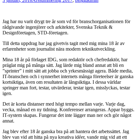
3 januari, 2018
Årssummering 2017
,
blogg
admin
Jag har nu varit drygt tre år som vd för branschorganisationen för
rådgivande ingenjörer och arkitekter, Svenska Teknik &
Designföretagen, STD-företagen.
Till detta uppdrag har jag givetvis tagit med mig mina 18 år av
erfarenheter som journalist nära modern teknikutveckling.
Mina 18 år på förlaget IDG, som redaktör och chefredaktör, har
präglat mig på många sätt. Jag lärde mig bland annat att bli en
”sprinter” i mitt sätt att jobba och yrkesmässigt agera. Både media,
IT-branschen och i synnerhet internets många företeelser är ganska
kortsiktiga, även om resultaten är långsiktiga. I dessa världar
springer man fort, testar, utvärderar, testar igen, misslyckas, testar
igen.
Det är korta distanser med högt tempo mellan varje. Varje dag,
vecka, månad en ny tidning. Konferenser arrangeras. Appar byggs.
IT-system skapas. Fungerar det inte lägger man ner och gör något
annat.
Jag blev efter 18 år ganska bra på att hantera det arbetssättet. Jag
blev van vid att hitta på nya kreativa idéer, vande mig vid att ett