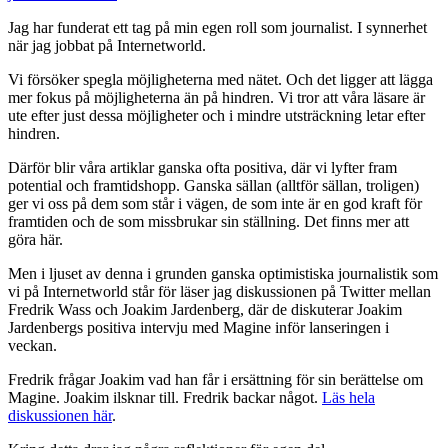
Jag har funderat ett tag på min egen roll som journalist. I synnerhet
när jag jobbat på Internetworld.
Vi försöker spegla möjligheterna med nätet. Och det ligger att lägga
mer fokus på möjligheterna än på hindren. Vi tror att våra läsare är
ute efter just dessa möjligheter och i mindre utsträckning letar efter
hindren.
Därför blir våra artiklar ganska ofta positiva, där vi lyfter fram
potential och framtidshopp. Ganska sällan (alltför sällan, troligen)
ger vi oss på dem som står i vägen, de som inte är en god kraft för
framtiden och de som missbrukar sin ställning. Det finns mer att
göra här.
Men i ljuset av denna i grunden ganska optimistiska journalistik som
vi på Internetworld står för läser jag diskussionen på Twitter mellan
Fredrik Wass och Joakim Jardenberg, där de diskuterar Joakim
Jardenbergs positiva intervju med Magine inför lanseringen i
veckan.
Fredrik frågar Joakim vad han får i ersättning för sin berättelse om
Magine. Joakim ilsknar till. Fredrik backar något.
Läs hela
diskussionen här
.