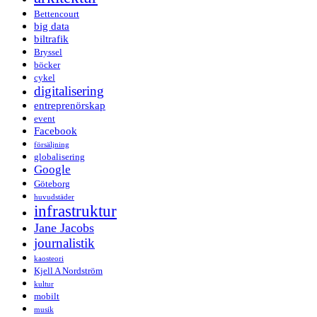
Bettencourt
big data
biltrafik
Bryssel
böcker
cykel
digitalisering
entreprenörskap
event
Facebook
försäljning
globalisering
Google
Göteborg
huvudstäder
infrastruktur
Jane Jacobs
journalistik
kaosteori
Kjell A Nordström
kultur
mobilt
musik