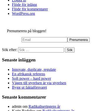
Logga in
Flöde för inlägg
Flöde för kommentarer
WordPress.org
Prenumerera på bloggen!
Sök efter:
Senaste inläggen
Innovate, duplicate, regulate
En afrikansk referens
Soft power – hard power
Vägen till styrelsen är via styrelsen
Bygg ut faktaförsvaret
Senaste kommentarer
admin
om
Radikaliseringens år
Karin Redelius
om
Radikaliseringens år