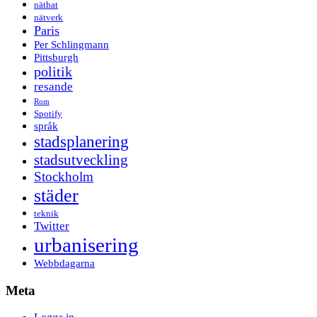
näthat
nätverk
Paris
Per Schlingmann
Pittsburgh
politik
resande
Rom
Spotify
språk
stadsplanering
stadsutveckling
Stockholm
städer
teknik
Twitter
urbanisering
Webbdagarna
Meta