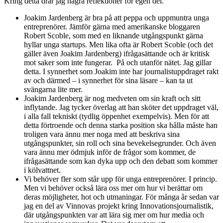
Kring detta drar jag några reflektioner för egen del.
Joakim Jardenberg är bra på att peppa och uppmuntra unga
entreprenörer. Jämför gärna med amerikanske bloggaren
Robert Scoble, som med en liknande utgångspunkt gärna
hyllar unga startups. Men lika ofta är Robert Scoble (och det
gäller även Joakim Jardenberg) ifrågasättande och är kritisk
mot saker som inte fungerar. På och utanför nätet. Jag gillar
detta. I synnerhet som Joakim inte har journalistuppdraget rakt
av och därmed – i synnerhet för sina läsare – kan ta ut
svängarna lite mer.
Joakim Jardenberg är nog medveten om sin kraft och sitt
inflytande. Jag tycker överlag att han sköter det uppdraget väl,
i alla fall tekniskt (tydlig öppenhet exempelvis). Men för att
detta förtroende och denna starka position ska hålla måste han
troligen vara ännu mer noga med att beskriva sina
utgångspunkter, sin roll och sina bevekelsegrunder. Och även
vara ännu mer ödmjuk inför de frågor som kommer, de
ifrågasättande som kan dyka upp och den debatt som kommer
i kölvattnet.
Vi behöver fler som står upp för unga entreprenörer. I princip.
Men vi behöver också lära oss mer om hur vi berättar om
deras möjligheter, hot och utmaningar. För många år sedan var
jag en del av Vinnovas projekt kring Innovationsjournalistik,
där utgångspunkten var att lära sig mer om hur media och