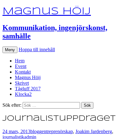
Magnus Höij
Kommunikation, ingenjörskonst,
samhälle
Hoppa till innehåll
Meny
Hem
Event
Kontakt
Magnus Höij
Skrivet
Tågluff 2017
Klocka2
Sök efter:
Journalistuppdraget
24 mars, 2013
blogg
entreprenörskap
,
Joakim Jardenberg
,
journalistik
admin