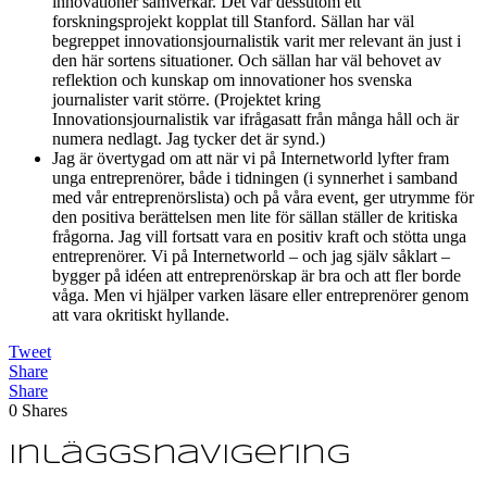
innovationer samverkar. Det var dessutom ett
forskningsprojekt kopplat till Stanford. Sällan har väl
begreppet innovationsjournalistik varit mer relevant än just i
den här sortens situationer. Och sällan har väl behovet av
reflektion och kunskap om innovationer hos svenska
journalister varit större. (Projektet kring
Innovationsjournalistik var ifrågasatt från många håll och är
numera nedlagt. Jag tycker det är synd.)
Jag är övertygad om att när vi på Internetworld lyfter fram
unga entreprenörer, både i tidningen (i synnerhet i samband
med vår entreprenörslista) och på våra event, ger utrymme för
den positiva berättelsen men lite för sällan ställer de kritiska
frågorna. Jag vill fortsatt vara en positiv kraft och stötta unga
entreprenörer. Vi på Internetworld – och jag själv såklart –
bygger på idéen att entreprenörskap är bra och att fler borde
våga. Men vi hjälper varken läsare eller entreprenörer genom
att vara okritiskt hyllande.
Tweet
Share
Share
0
Shares
Inläggsnavigering