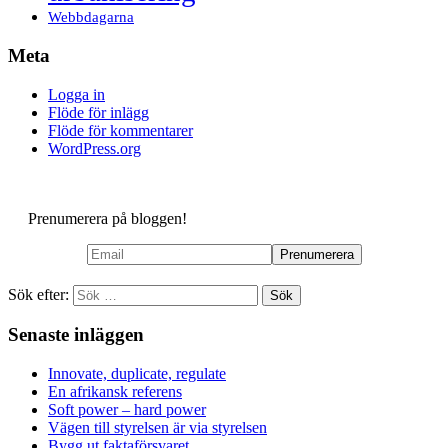
Webbdagarna
Meta
Logga in
Flöde för inlägg
Flöde för kommentarer
WordPress.org
Prenumerera på bloggen!
Sök efter:
Senaste inläggen
Innovate, duplicate, regulate
En afrikansk referens
Soft power – hard power
Vägen till styrelsen är via styrelsen
Bygg ut faktaförsvaret