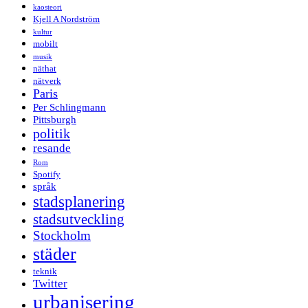
kaosteori
Kjell A Nordström
kultur
mobilt
musik
näthat
nätverk
Paris
Per Schlingmann
Pittsburgh
politik
resande
Rom
Spotify
språk
stadsplanering
stadsutveckling
Stockholm
städer
teknik
Twitter
urbanisering