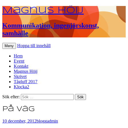
Magnus Höij
Kommunikation, ingenjörskonst,
samhälle
Hoppa till innehåll
Meny
Hem
Event
Kontakt
Magnus Höij
Skrivet
Tågluff 2017
Klocka2
Sök efter:
På väg
10 december, 2012
blogg
admin