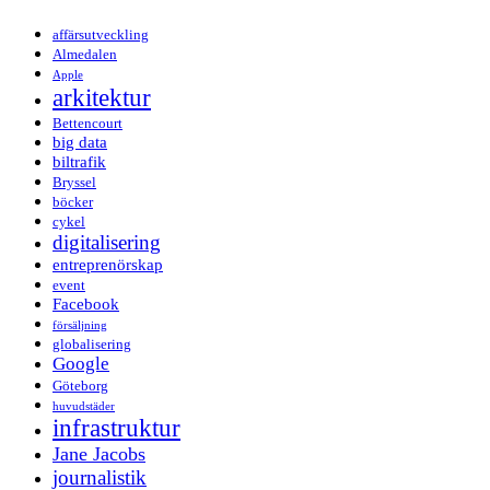
affärsutveckling
Almedalen
Apple
arkitektur
Bettencourt
big data
biltrafik
Bryssel
böcker
cykel
digitalisering
entreprenörskap
event
Facebook
försäljning
globalisering
Google
Göteborg
huvudstäder
infrastruktur
Jane Jacobs
journalistik