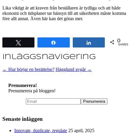
Lika viktigt är att kraven från beställaren är tydliga och att både
ekonomi och tidsplaner tar hänsyn till att säkerheten måste komma
före allt annat. Även här kan det göras mer.
0
Tweet
Share
Share
SHARES
Inläggsnavigering
←
Hur börjar en berättelse?
Hägglund avgår
→
Prenumerera!
Prenumerera på bloggen!
Senaste inläggen
Innovate, duplicate, regulate
25 april, 2025