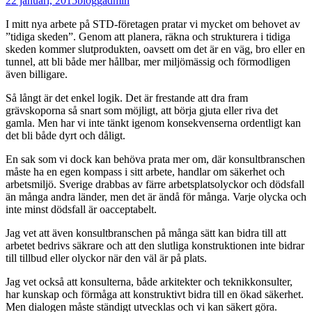
22 januari, 2015
blogg
admin
I mitt nya arbete på STD-företagen pratar vi mycket om behovet av
”tidiga skeden”. Genom att planera, räkna och strukturera i tidiga
skeden kommer slutprodukten, oavsett om det är en väg, bro eller en
tunnel, att bli både mer hållbar, mer miljömässig och förmodligen
även billigare.
Så långt är det enkel logik. Det är frestande att dra fram
grävskoporna så snart som möjligt, att börja gjuta eller riva det
gamla. Men har vi inte tänkt igenom konsekvenserna ordentligt kan
det bli både dyrt och dåligt.
En sak som vi dock kan behöva prata mer om, där konsultbranschen
måste ha en egen kompass i sitt arbete, handlar om säkerhet och
arbetsmiljö. Sverige drabbas av färre arbetsplatsolyckor och dödsfall
än många andra länder, men det är ändå för många. Varje olycka och
inte minst dödsfall är oacceptabelt.
Jag vet att även konsultbranschen på många sätt kan bidra till att
arbetet bedrivs säkrare och att den slutliga konstruktionen inte bidrar
till tillbud eller olyckor när den väl är på plats.
Jag vet också att konsulterna, både arkitekter och teknikkonsulter,
har kunskap och förmåga att konstruktivt bidra till en ökad säkerhet.
Men dialogen måste ständigt utvecklas och vi kan säkert göra.