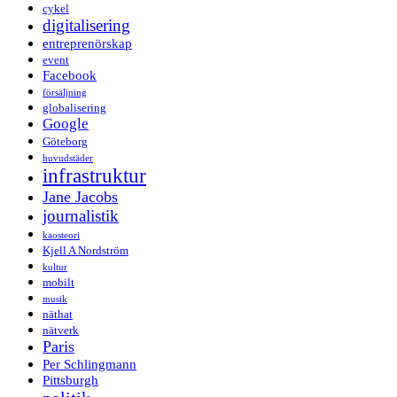
cykel
digitalisering
entreprenörskap
event
Facebook
försäljning
globalisering
Google
Göteborg
huvudstäder
infrastruktur
Jane Jacobs
journalistik
kaosteori
Kjell A Nordström
kultur
mobilt
musik
näthat
nätverk
Paris
Per Schlingmann
Pittsburgh