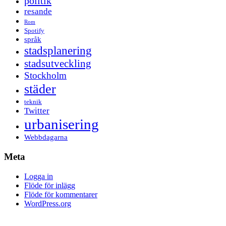
politik
resande
Rom
Spotify
språk
stadsplanering
stadsutveckling
Stockholm
städer
teknik
Twitter
urbanisering
Webbdagarna
Meta
Logga in
Flöde för inlägg
Flöde för kommentarer
WordPress.org