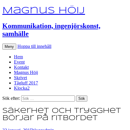
Magnus Höij
Kommunikation, ingenjörskonst,
samhälle
Hoppa till innehåll
Meny
Hem
Event
Kontakt
Magnus Höij
Skrivet
Tågluff 2017
Klocka2
Sök efter:
Säkerhet och trygghet
börjar på ritbordet