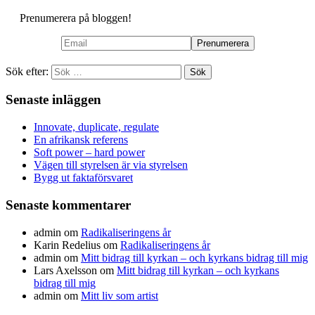
Prenumerera på bloggen!
Sök efter:
Senaste inläggen
Innovate, duplicate, regulate
En afrikansk referens
Soft power – hard power
Vägen till styrelsen är via styrelsen
Bygg ut faktaförsvaret
Senaste kommentarer
admin
om
Radikaliseringens år
Karin Redelius
om
Radikaliseringens år
admin
om
Mitt bidrag till kyrkan – och kyrkans bidrag till mig
Lars Axelsson
om
Mitt bidrag till kyrkan – och kyrkans
bidrag till mig
admin
om
Mitt liv som artist