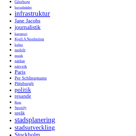
Göteborg
huvudstäder
infrastruktur
Jane Jacobs
journalistik
kaosteori
Kjell A Nordström
kultur
mobilt
musik
näthat
nätverk
Paris
Per Schlingmann
Pittsburgh
politik
resande
Rom
Spotify
språk
stadsplanering
stadsutveckling
Stockholm