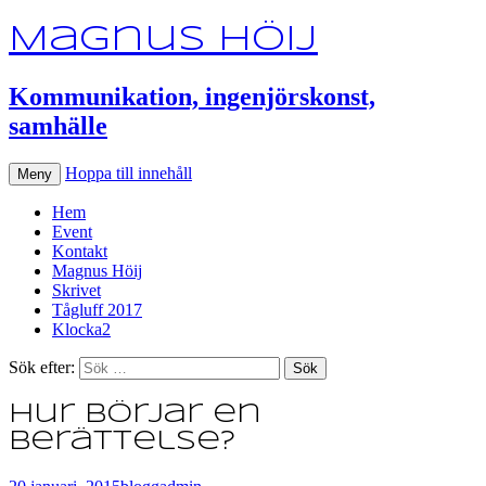
Magnus Höij
Kommunikation, ingenjörskonst,
samhälle
Hoppa till innehåll
Meny
Hem
Event
Kontakt
Magnus Höij
Skrivet
Tågluff 2017
Klocka2
Sök efter:
Hur börjar en
berättelse?