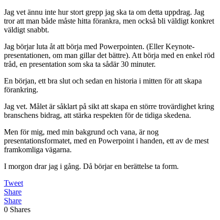
Jag vet ännu inte hur stort grepp jag ska ta om detta uppdrag. Jag
tror att man både måste hitta förankra, men också bli väldigt konkret
väldigt snabbt.
Jag börjar luta åt att börja med Powerpointen. (Eller Keynote-
presentationen, om man gillar det bättre). Att börja med en enkel röd
tråd, en presentation som ska ta sådär 30 minuter.
En början, ett bra slut och sedan en historia i mitten för att skapa
förankring.
Jag vet. Målet är såklart på sikt att skapa en större trovärdighet kring
branschens bidrag, att stärka respekten för de tidiga skedena.
Men för mig, med min bakgrund och vana, är nog
presentationsformatet, med en Powerpoint i handen, ett av de mest
framkomliga vägarna.
I morgon drar jag i gång. Då börjar en berättelse ta form.
Tweet
Share
Share
0
Shares