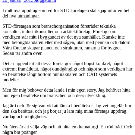
20 januari, 2015
blogg
admin
I mitt nya uppdrag som vd för STD-företagen ställs jag inför en hel
del nya utmaningar.
STD-företagen som branschorganisation företräder tekniska
konsulter, industrikonsulter och arkitektföretag. Företag som
verkligen står mitt i byggandet av det nya samhället. Kanske inte
med betongblandaren eller med sågen, utan med pennan och datorn.
Våra företag skapar planen och strukturen, ramarna för bygget.
Sedan tar andra över.
Det är uppenbart att dessa företa gör något högst konkret, något
extremt framåtlutat, något oundgängligt och något som verkligen har
en berättelse långt bortom miniräknaren och CAD-systemets
modeller.
Men för mig behöver detta landa i min egen story. Jag behöver hitta
min egen berättelse om branschen och dess utveckling.
Jag är i och för sig van vid att tänka i berättelser. Jag vet ungefär hur
den ska berättas, och jag börjar ju lära mig mina företags uppdrag,
vardag och möjligheter.
Nu återstår att välja väg och att hitta en dramaturgi. En röd tråd. Och
några bra poänger.