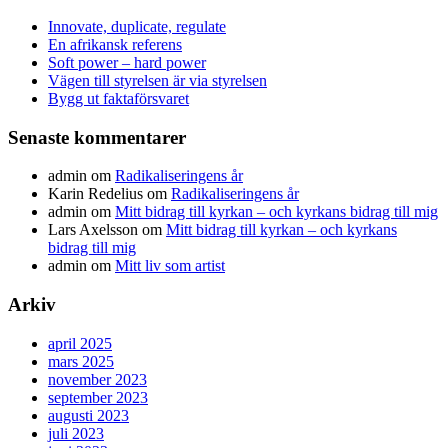
Innovate, duplicate, regulate
En afrikansk referens
Soft power – hard power
Vägen till styrelsen är via styrelsen
Bygg ut faktaförsvaret
Senaste kommentarer
admin
om
Radikaliseringens år
Karin Redelius
om
Radikaliseringens år
admin
om
Mitt bidrag till kyrkan – och kyrkans bidrag till mig
Lars Axelsson
om
Mitt bidrag till kyrkan – och kyrkans
bidrag till mig
admin
om
Mitt liv som artist
Arkiv
april 2025
mars 2025
november 2023
september 2023
augusti 2023
juli 2023