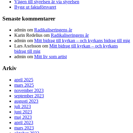
Vägen till styrelsen är via styrelsen
Bygg ut faktaförsvaret
Senaste kommentarer
admin
om
Radikaliseringens år
Karin Redelius
om
Radikaliseringens år
admin
om
Mitt bidrag till kyrkan – och kyrkans bidrag till mig
Lars Axelsson
om
Mitt bidrag till kyrkan – och kyrkans
bidrag till mig
admin
om
Mitt liv som artist
Arkiv
april 2025
mars 2025
november 2023
september 2023
augusti 2023
juli 2023
juni 2023
maj 2023
april 2023
mars 2023