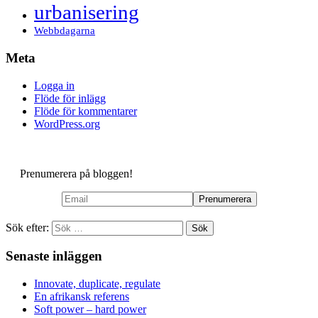
urbanisering
Webbdagarna
Meta
Logga in
Flöde för inlägg
Flöde för kommentarer
WordPress.org
Prenumerera på bloggen!
Sök efter:
Senaste inläggen
Innovate, duplicate, regulate
En afrikansk referens
Soft power – hard power