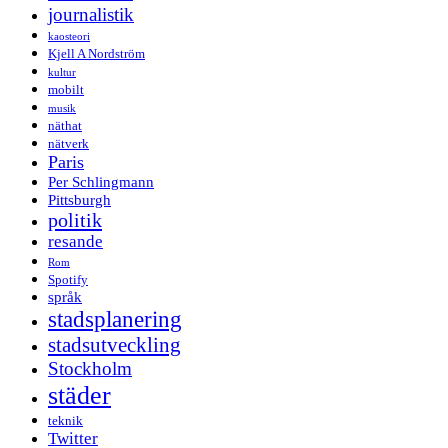
journalistik
kaosteori
Kjell A Nordström
kultur
mobilt
musik
näthat
nätverk
Paris
Per Schlingmann
Pittsburgh
politik
resande
Rom
Spotify
språk
stadsplanering
stadsutveckling
Stockholm
städer
teknik
Twitter