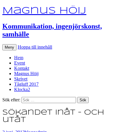
Magnus Höij
Kommunikation, ingenjörskonst,
samhälle
Hoppa till innehåll
Meny
Hem
Event
Kontakt
Magnus Höij
Skrivet
Tågluff 2017
Klocka2
Sök efter:
Sökandet inåt – och
utåt