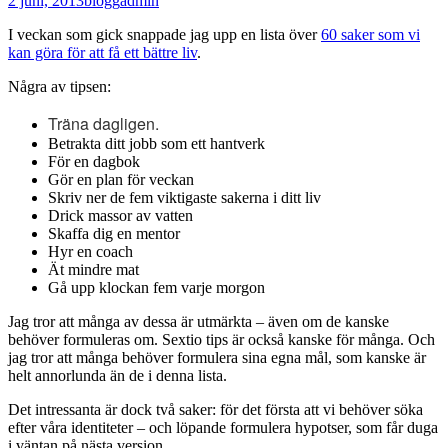
2 juni, 2013
blogg
admin
I veckan som gick snappade jag upp en lista över
60 saker som vi
kan göra för att få ett bättre liv
.
Några av tipsen:
Träna dagligen.
Betrakta ditt jobb som ett hantverk
För en dagbok
Gör en plan för veckan
Skriv ner de fem viktigaste sakerna i ditt liv
Drick massor av vatten
Skaffa dig en mentor
Hyr en coach
Ät mindre mat
Gå upp klockan fem varje morgon
Jag tror att många av dessa är utmärkta – även om de kanske
behöver formuleras om. Sextio tips är också kanske för många. Och
jag tror att många behöver formulera sina egna mål, som kanske är
helt annorlunda än de i denna lista.
Det intressanta är dock två saker: för det första att vi behöver söka
efter våra identiteter – och löpande formulera hypotser, som får duga
i väntan på nästa version.