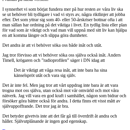
I synnerhet vi som börjat fundera mer på hur resten av våra liv ska
se ut behöver bli tydligare i vad vi styrs av, några riktlinjer att jobba
efter. Det som yttrar sig som 40- eller 50-årskriser bottnar ofta i att
man sällan har ordning på det viktiga i livet. En tydlig lista eller plan
för vad som är viktigt och vad man vill uppnå med sitt liv kan hjälpa
en att komma längre och slippa göra dumheter.
Det andra är att vi behöver söka oss både inåt och utåt.
Jag tror förvisso att vi behöver söka oss själva också inåt. Anders
Timell, krögaren och ”radioprofilen” säger i DN idag att
Det är viktigt att våga resa inåt, att inte bara ha sina
känselspröt utåt och vara sig själv.
Det är inte fel. Men jag tror att vårt uppdrag inte bara är att vara
trogna mot oss själva, utan också mot vår omvärld och mot våra
nätverk. Jag vill vara en god kraft i samhället, någon som bidrar och
försöker göra bättre också för andra. I detta finns ett visst mått av
självuppoffrande. Det tror jag är bra.
Det betyder givetvis inte att det får gå till överdrift åt andra och
håller. Självutplånande är ingen god egenskap.