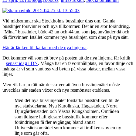
25 april, 2015
#blogg100
buss
,
infrastruktur
,
Stockholm
admin
Vid midsommar ska Stockholms busslinjer dras om. Gamla
busslinjer försvinner och nya tillkommer. Det är en stor förändring.
”Mina” busslinjer, både 42:an och 44:an, som jag använder då och
då försvinner. Istället kommer nya busslinjer, som dras på nya sätt.
Här är länken till kartan med de nya linjerna
.
Det kommer väl som ett brev på posten att de nya linjerna får kritik
–
senast idag i DN
. Många har en favorithållplats, en favoritlinje och
många är vi som vant oss vid byten på vissa platser, mellan vissa
linjer.
Men SL har ju rätt när de skriver att även busslinjenätet måste
utvecklas när staden växer och nya resmönster etableras.
Med det nya busslinjenätet förstärks busstrafiken till de
nya stadsdelarna, Nya Karolinska, Hagastaden, Norra
Djurgårdenstaden och Västra Kungsholmen. Områden
som tidigare haft glesare busstrafik kommer efter
förändringen få fler avgångar, bland annat
Universitetsområdet som kommer att trafikeras av en ny
linje som går ofta.