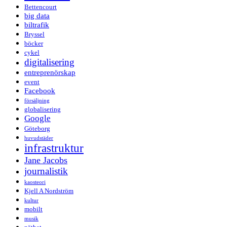
Bettencourt
big data
biltrafik
Bryssel
böcker
cykel
digitalisering
entreprenörskap
event
Facebook
försäljning
globalisering
Google
Göteborg
huvudstäder
infrastruktur
Jane Jacobs
journalistik
kaosteori
Kjell A Nordström
kultur
mobilt
musik