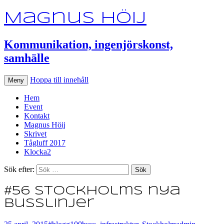
Magnus Höij
Kommunikation, ingenjörskonst,
samhälle
Hoppa till innehåll
Meny
Hem
Event
Kontakt
Magnus Höij
Skrivet
Tågluff 2017
Klocka2
Sök efter:
#56 Stockholms nya
busslinjer