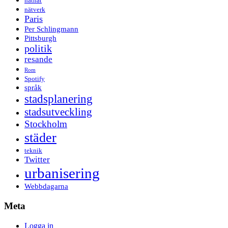
näthat
nätverk
Paris
Per Schlingmann
Pittsburgh
politik
resande
Rom
Spotify
språk
stadsplanering
stadsutveckling
Stockholm
städer
teknik
Twitter
urbanisering
Webbdagarna
Meta
Logga in