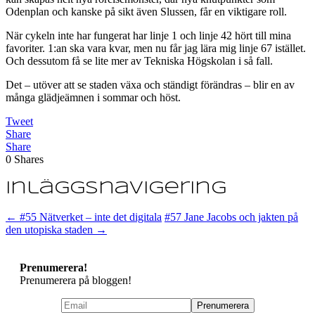
Odenplan och kanske på sikt även Slussen, får en viktigare roll.
När cykeln inte har fungerat har linje 1 och linje 42 hört till mina
favoriter. 1:an ska vara kvar, men nu får jag lära mig linje 67 istället.
Och dessutom få se lite mer av Tekniska Högskolan i så fall.
Det – utöver att se staden växa och ständigt förändras – blir en av
många glädjeämnen i sommar och höst.
Tweet
Share
Share
0
Shares
Inläggsnavigering
←
#55 Nätverket – inte det digitala
#57 Jane Jacobs och jakten på
den utopiska staden
→
Prenumerera!
Prenumerera på bloggen!