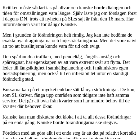
Kritiken måste såklart tas på allvar och kanske borde dialogen och
tiden för omställningen vara längre. Själv läste jag om förslagen först
i dagens DN, trots att nyheten på SL:s sajt är från den 16 mars. Har
informationen varit för dålig? Kanske.
Men i grunden är förändringen helt rimlig. Jag kan inte bedöma de
exakta nya dragningarna och linjesträckningarna. Men det vore naivt
att tro att busslinjerna kunde vara för tid och evigt.
Den spårbundna trafiken, med pendeltåg, långdistanståg och
spårvagnar, har egenskapen av att vara extremt svår att flytta. Det
leder till långsiktighet i samhällsplanering och i människors egen
bostadsplanering, men också till en inflexibilitet inför en ständigt
föränderlig stad.
Bussarna kan på ett mycket enklare sätt få nya sträckningar. De kan,
som SL skriver, fånga upp områden som tidigare inte haft samma
service. Det går att byta från kvarter som har mindre behov till de
kvarter där behoven ökar.
Kanske kan man diskutera det kloka i att ta allt dessa förändringar
på en enda gång. Kanske borde förändringarna ske stegvis.
Fördelen med att göra allt i ett enda steg är att det på relativt kort sikt
kan skapas helt nya rörelsemönster, där nya knutpunkter som