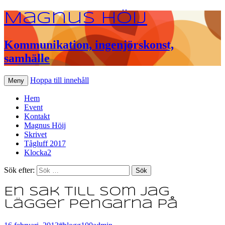
Magnus Höij
Kommunikation, ingenjörskonst,
samhälle
Hoppa till innehåll
Meny
Hem
Event
Kontakt
Magnus Höij
Skrivet
Tågluff 2017
Klocka2
Sök efter:
En sak till som jag
lägger pengarna på