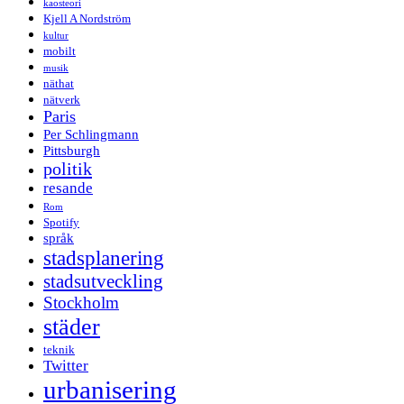
kaosteori
Kjell A Nordström
kultur
mobilt
musik
näthat
nätverk
Paris
Per Schlingmann
Pittsburgh
politik
resande
Rom
Spotify
språk
stadsplanering
stadsutveckling
Stockholm
städer
teknik
Twitter
urbanisering