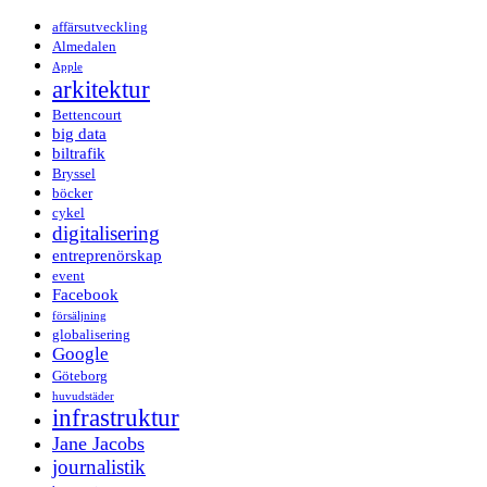
affärsutveckling
Almedalen
Apple
arkitektur
Bettencourt
big data
biltrafik
Bryssel
böcker
cykel
digitalisering
entreprenörskap
event
Facebook
försäljning
globalisering
Google
Göteborg
huvudstäder
infrastruktur
Jane Jacobs
journalistik