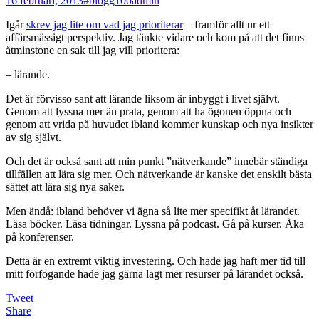
16 februari, 2013
#blogg100
admin
Igår
skrev jag lite om vad jag prioriterar
– framför allt ur ett
affärsmässigt perspektiv. Jag tänkte vidare och kom på att det finns
åtminstone en sak till jag vill prioritera:
– lärande.
Det är förvisso sant att lärande liksom är inbyggt i livet självt.
Genom att lyssna mer än prata, genom att ha ögonen öppna och
genom att vrida på huvudet ibland kommer kunskap och nya insikter
av sig självt.
Och det är också sant att min punkt ”nätverkande” innebär ständiga
tillfällen att lära sig mer. Och nätverkande är kanske det enskilt bästa
sättet att lära sig nya saker.
Men ändå: ibland behöver vi ägna så lite mer specifikt åt lärandet.
Läsa böcker. Läsa tidningar. Lyssna på podcast. Gå på kurser. Åka
på konferenser.
Detta är en extremt viktig investering. Och hade jag haft mer tid till
mitt förfogande hade jag gärna lagt mer resurser på lärandet också.
Tweet
Share