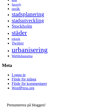
Rom
Spotify
språk
stadsplanering
stadsutveckling
Stockholm
städer
teknik
Twitter
urbanisering
Webbdagarna
Meta
Logga in
Flöde för inlägg
Flöde för kommentarer
WordPress.org
Prenumerera på bloggen!