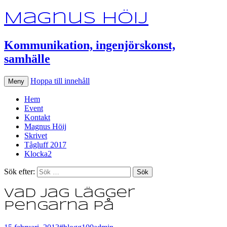
Magnus Höij
Kommunikation, ingenjörskonst,
samhälle
Hoppa till innehåll
Meny
Hem
Event
Kontakt
Magnus Höij
Skrivet
Tågluff 2017
Klocka2
Sök efter:
Vad jag lägger
pengarna på