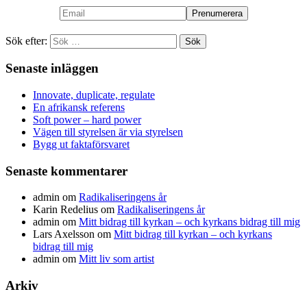
Sök efter:
Senaste inläggen
Innovate, duplicate, regulate
En afrikansk referens
Soft power – hard power
Vägen till styrelsen är via styrelsen
Bygg ut faktaförsvaret
Senaste kommentarer
admin
om
Radikaliseringens år
Karin Redelius
om
Radikaliseringens år
admin
om
Mitt bidrag till kyrkan – och kyrkans bidrag till mig
Lars Axelsson
om
Mitt bidrag till kyrkan – och kyrkans
bidrag till mig
admin
om
Mitt liv som artist
Arkiv