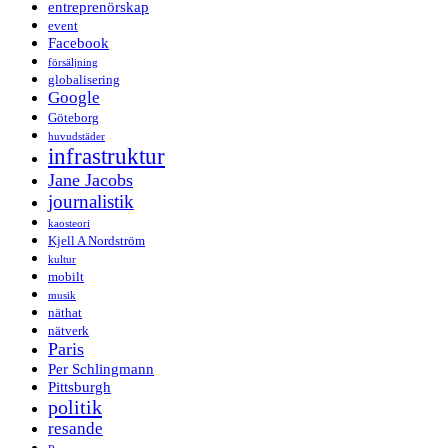
entreprenörskap
event
Facebook
försäljning
globalisering
Google
Göteborg
huvudstäder
infrastruktur
Jane Jacobs
journalistik
kaosteori
Kjell A Nordström
kultur
mobilt
musik
näthat
nätverk
Paris
Per Schlingmann
Pittsburgh
politik
resande