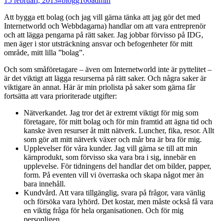
15 februari, 2013
#blogg100
admin
Att bygga ett bolag (och jag vill gärna tänka att jag gör det med
Internetworld och Webbdagarna) handlar om att vara entreprenör
och att lägga pengarna på rätt saker. Jag jobbar förvisso på IDG,
men äger i stor utsträckning ansvar och befogenheter för mitt
område, mitt lilla ”bolag”.
Och som småföretagare – även om Internetworld inte är pyttelitet –
är det viktigt att lägga resurserna på rätt saker. Och några saker är
viktigare än annat. Här är min priolista på saker som gärna får
fortsätta att vara prioriterade utgifter:
Nätverkandet. Jag tror det är extremt viktigt för mig som
företagare, för mitt bolag och för min framtid att ägna tid och
kanske även resurser åt mitt nätverk. Luncher, fika, resor. Allt
som gör att mitt nätverk växer och mår bra är bra för mig.
Upplevelser för våra kunder. Jag vill gärna se till att min
kärnprodukt, som förvisso ska vara bra i sig, innebär en
upplevelse. För tidningens del handlar det om bilder, papper,
form. På eventen vill vi överraska och skapa något mer än
bara innehåll.
Kundvård. Att vara tillgänglig, svara på frågor, vara vänlig
och försöka vara lyhörd. Det kostar, men måste också få vara
en viktig fråga för hela organisationen. Och för mig
personligen.