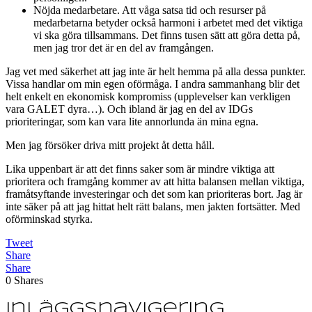
Nöjda medarbetare. Att våga satsa tid och resurser på
medarbetarna betyder också harmoni i arbetet med det viktiga
vi ska göra tillsammans. Det finns tusen sätt att göra detta på,
men jag tror det är en del av framgången.
Jag vet med säkerhet att jag inte är helt hemma på alla dessa punkter.
Vissa handlar om min egen oförmåga. I andra sammanhang blir det
helt enkelt en ekonomisk kompromiss (upplevelser kan verkligen
vara GALET dyra…). Och ibland är jag en del av IDGs
prioriteringar, som kan vara lite annorlunda än mina egna.
Men jag försöker driva mitt projekt åt detta håll.
Lika uppenbart är att det finns saker som är mindre viktiga att
prioritera och framgång kommer av att hitta balansen mellan viktiga,
framåtsyftande investeringar och det som kan prioriteras bort. Jag är
inte säker på att jag hittat helt rätt balans, men jakten fortsätter. Med
oförminskad styrka.
Tweet
Share
Share
0
Shares
Inläggsnavigering