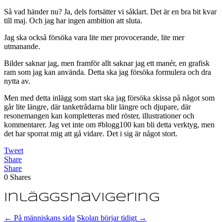
Så vad händer nu? Ja, dels fortsätter vi såklart. Det är en bra bit kvar
till maj. Och jag har ingen ambition att sluta.
Jag ska också försöka vara lite mer provocerande, lite mer
utmanande.
Bilder saknar jag, men framför allt saknar jag ett manér, en grafisk
ram som jag kan använda. Detta ska jag försöka formulera och dra
nytta av.
Men med detta inlägg som start ska jag försöka skissa på något som
går lite längre, där tanketrådarna blir längre och djupare, där
resonemangen kan kompletteras med röster, illustrationer och
kommentarer. Jag vet inte om #blogg100 kan bli detta verktyg, men
det har sporrat mig att gå vidare. Det i sig är något stort.
Tweet
Share
Share
0
Shares
Inläggsnavigering
←
På människans sida
Skolan börjar tidigt
→