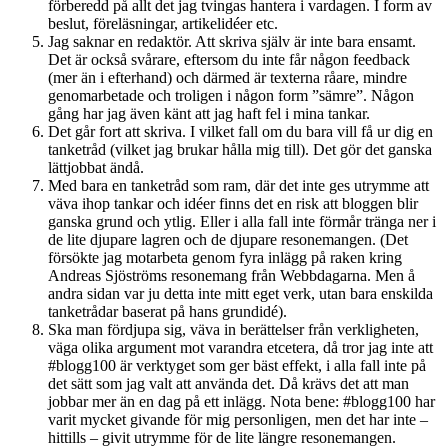
förberedd på allt det jag tvingas hantera i vardagen. I form av
beslut, föreläsningar, artikelidéer etc.
Jag saknar en redaktör. Att skriva själv är inte bara ensamt.
Det är också svårare, eftersom du inte får någon feedback
(mer än i efterhand) och därmed är texterna råare, mindre
genomarbetade och troligen i någon form ”sämre”. Någon
gång har jag även känt att jag haft fel i mina tankar.
Det går fort att skriva. I vilket fall om du bara vill få ur dig en
tanketråd (vilket jag brukar hålla mig till). Det gör det ganska
lättjobbat ändå.
Med bara en tanketråd som ram, där det inte ges utrymme att
väva ihop tankar och idéer finns det en risk att bloggen blir
ganska grund och ytlig. Eller i alla fall inte förmår tränga ner i
de lite djupare lagren och de djupare resonemangen. (Det
försökte jag motarbeta genom fyra inlägg på raken kring
Andreas Sjöströms resonemang från Webbdagarna. Men å
andra sidan var ju detta inte mitt eget verk, utan bara enskilda
tanketrådar baserat på hans grundidé).
Ska man fördjupa sig, väva in berättelser från verkligheten,
väga olika argument mot varandra etcetera, då tror jag inte att
#blogg100 är verktyget som ger bäst effekt, i alla fall inte på
det sätt som jag valt att använda det. Då krävs det att man
jobbar mer än en dag på ett inlägg. Nota bene: #blogg100 har
varit mycket givande för mig personligen, men det har inte –
hittills – givit utrymme för de lite längre resonemangen.