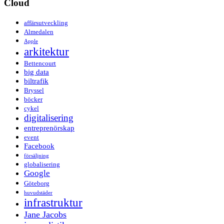
Cloud
affärsutveckling
Almedalen
Apple
arkitektur
Bettencourt
big data
biltrafik
Bryssel
böcker
cykel
digitalisering
entreprenörskap
event
Facebook
försäljning
globalisering
Google
Göteborg
huvudstäder
infrastruktur
Jane Jacobs