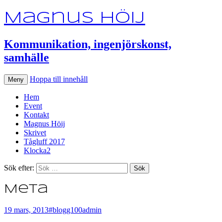
Magnus Höij
Kommunikation, ingenjörskonst,
samhälle
Hoppa till innehåll
Meny
Hem
Event
Kontakt
Magnus Höij
Skrivet
Tågluff 2017
Klocka2
Sök efter:
Meta
19 mars, 2013
#blogg100
admin