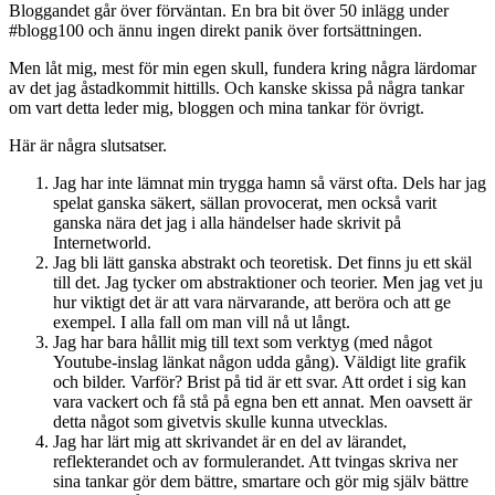
Bloggandet går över förväntan. En bra bit över 50 inlägg under
#blogg100 och ännu ingen direkt panik över fortsättningen.
Men låt mig, mest för min egen skull, fundera kring några lärdomar
av det jag åstadkommit hittills. Och kanske skissa på några tankar
om vart detta leder mig, bloggen och mina tankar för övrigt.
Här är några slutsatser.
Jag har inte lämnat min trygga hamn så värst ofta. Dels har jag
spelat ganska säkert, sällan provocerat, men också varit
ganska nära det jag i alla händelser hade skrivit på
Internetworld.
Jag bli lätt ganska abstrakt och teoretisk. Det finns ju ett skäl
till det. Jag tycker om abstraktioner och teorier. Men jag vet ju
hur viktigt det är att vara närvarande, att beröra och att ge
exempel. I alla fall om man vill nå ut långt.
Jag har bara hållit mig till text som verktyg (med något
Youtube-inslag länkat någon udda gång). Väldigt lite grafik
och bilder. Varför? Brist på tid är ett svar. Att ordet i sig kan
vara vackert och få stå på egna ben ett annat. Men oavsett är
detta något som givetvis skulle kunna utvecklas.
Jag har lärt mig att skrivandet är en del av lärandet,
reflekterandet och av formulerandet. Att tvingas skriva ner
sina tankar gör dem bättre, smartare och gör mig själv bättre