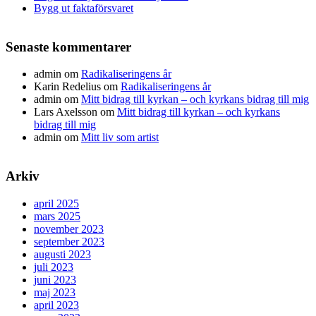
Bygg ut faktaförsvaret
Senaste kommentarer
admin
om
Radikaliseringens år
Karin Redelius
om
Radikaliseringens år
admin
om
Mitt bidrag till kyrkan – och kyrkans bidrag till mig
Lars Axelsson
om
Mitt bidrag till kyrkan – och kyrkans
bidrag till mig
admin
om
Mitt liv som artist
Arkiv
april 2025
mars 2025
november 2023
september 2023
augusti 2023
juli 2023
juni 2023
maj 2023
april 2023