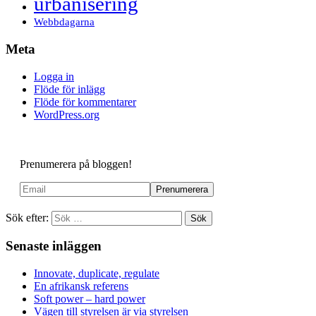
urbanisering
Webbdagarna
Meta
Logga in
Flöde för inlägg
Flöde för kommentarer
WordPress.org
Prenumerera på bloggen!
Sök efter:
Senaste inläggen
Innovate, duplicate, regulate
En afrikansk referens
Soft power – hard power
Vägen till styrelsen är via styrelsen