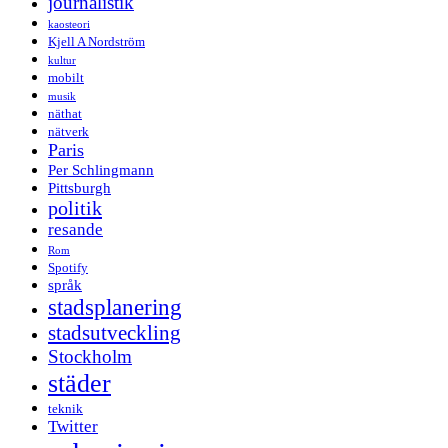
journalistik
kaosteori
Kjell A Nordström
kultur
mobilt
musik
näthat
nätverk
Paris
Per Schlingmann
Pittsburgh
politik
resande
Rom
Spotify
språk
stadsplanering
stadsutveckling
Stockholm
städer
teknik
Twitter