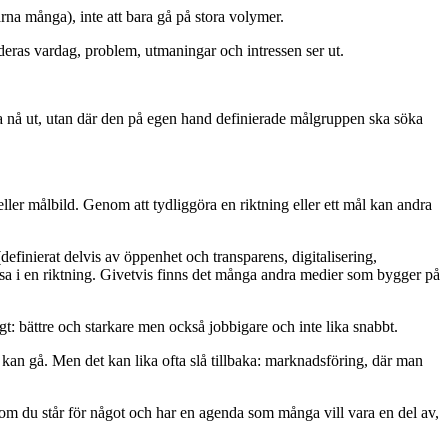
ärna många), inte att bara gå på stora volymer.
r deras vardag, problem, utmaningar och intressen ser ut.
 ska nå ut, utan där den på egen hand definierade målgruppen ska söka
eller målbild. Genom att tydliggöra en riktning eller ett mål kan andra
definierat delvis av öppenhet och transparens, digitalisering,
resa i en riktning. Givetvis finns det många andra medier som bygger på
gt: bättre och starkare men också jobbigare och inte lika snabbt.
kan gå. Men det kan lika ofta slå tillbaka: marknadsföring, där man
a om du står för något och har en agenda som många vill vara en del av,