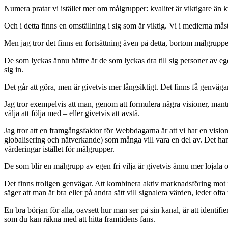
Numera pratar vi istället mer om målgrupper: kvalitet är viktigare än kv
Och i detta finns en omställning i sig som är viktig. Vi i medierna måst
Men jag tror det finns en fortsättning även på detta, bortom målgrupp
De som lyckas ännu bättre är de som lyckas dra till sig personer av ege
sig in.
Det går att göra, men är givetvis mer långsiktigt. Det finns få genvägar
Jag tror exempelvis att man, genom att formulera några visioner, mantra
välja att följa med – eller givetvis att avstå.
Jag tror att en framgångsfaktor för Webbdagarna är att vi har en vision
globalisering och nätverkande) som många vill vara en del av. Det hand
värderingar istället för målgrupper.
De som blir en målgrupp av egen fri vilja är givetvis ännu mer lojala 
Det finns troligen genvägar. Att kombinera aktiv marknadsföring mot i
säger att man är bra eller på andra sätt vill signalera värden, leder ofta t
En bra början för alla, oavsett hur man ser på sin kanal, är att ident
som du kan räkna med att hitta framtidens fans.