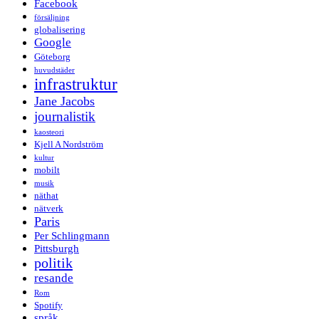
Facebook
försäljning
globalisering
Google
Göteborg
huvudstäder
infrastruktur
Jane Jacobs
journalistik
kaosteori
Kjell A Nordström
kultur
mobilt
musik
näthat
nätverk
Paris
Per Schlingmann
Pittsburgh
politik
resande
Rom
Spotify
språk