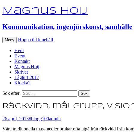
Magnus Höij
Kommunikation, ingenjörskonst, samhälle
Hoppa till innehåll
Meny
Hem
Event
Kontakt
Magnus Höij
Skrivet
Tågluff 2017
Klocka2
Sök efter:
Räckvidd, målgrupp, visio
26 april, 2013
#blogg100
admin
Våra traditionella massmedier brukar ofta utgå från räckvidd i sin k