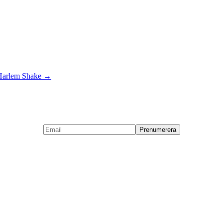
n Harlem Shake
→