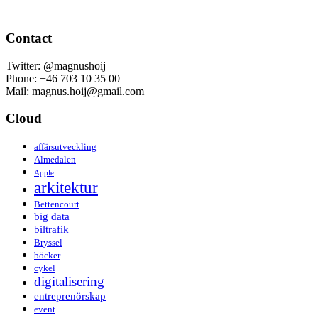
Contact
Twitter: @magnushoij
Phone: +46 703 10 35 00
Mail: magnus.hoij@gmail.com
Cloud
affärsutveckling
Almedalen
Apple
arkitektur
Bettencourt
big data
biltrafik
Bryssel
böcker
cykel
digitalisering
entreprenörskap
event