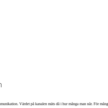
n
ommunikation. Värdet på kanalen mäts då i hur många man når. För många