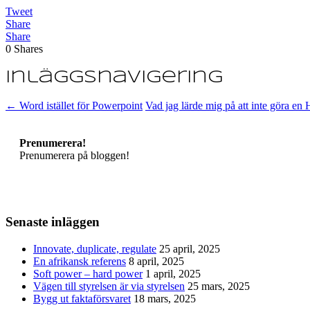
Tweet
Share
Share
0
Shares
Inläggsnavigering
←
Word istället för Powerpoint
Vad jag lärde mig på att inte göra e
Prenumerera!
Prenumerera på bloggen!
Senaste inläggen
Innovate, duplicate, regulate
25 april, 2025
En afrikansk referens
8 april, 2025
Soft power – hard power
1 april, 2025
Vägen till styrelsen är via styrelsen
25 mars, 2025
Bygg ut faktaförsvaret
18 mars, 2025