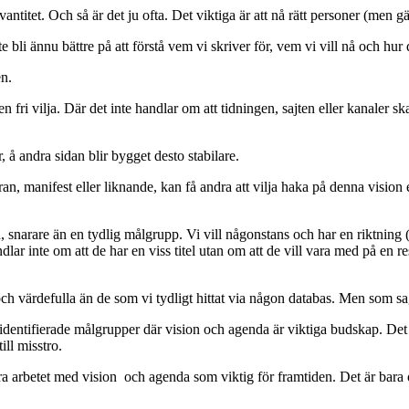
antitet. Och så är det ju ofta. Det viktiga är att nå rätt personer (men g
e bli ännu bättre på att förstå vem vi skriver för, vem vi vill nå och hu
en.
n fri vilja. Där det inte handlar om att tidningen, sajten eller kanaler
, å andra sidan blir bygget desto stabilare.
n, manifest eller liknande, kan få andra att vilja haka på denna vision 
, snarare än en tydlig målgrupp. Vi vill någonstans och har en riktning (
lar inte om att de har en viss titel utan om att de vill vara med på en 
och värdefulla än de som vi tydligt hittat via någon databas. Men som sa
dentifierade målgrupper där vision och agenda är viktiga budskap. Det 
ill misstro.
ifiera arbetet med vision och agenda som viktig för framtiden. Det är bar