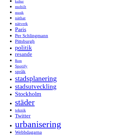
kultur
mobilt
musik
näthat
nätverk
Paris
Per Schlingmann
Pittsburgh
politik
resande
Rom
Spotify
språk
stadsplanering
stadsutveckling
Stockholm
städer
teknik
Twitter
urbanisering
Webbdagarna