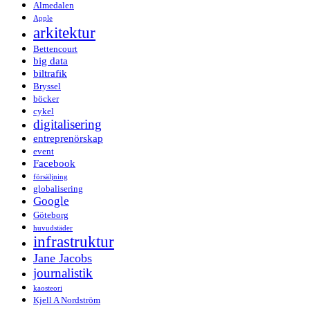
Almedalen
Apple
arkitektur
Bettencourt
big data
biltrafik
Bryssel
böcker
cykel
digitalisering
entreprenörskap
event
Facebook
försäljning
globalisering
Google
Göteborg
huvudstäder
infrastruktur
Jane Jacobs
journalistik
kaosteori
Kjell A Nordström