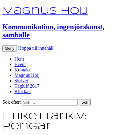
Magnus Höij
Kommunikation, ingenjörskonst,
samhälle
Hoppa till innehåll
Meny
Hem
Event
Kontakt
Magnus Höij
Skrivet
Tågluff 2017
Klocka2
Sök efter:
Etikettarkiv:
pengar