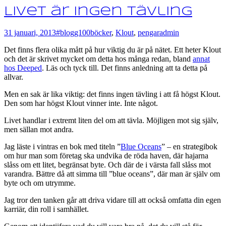
Livet är ingen tävling
31 januari, 2013
#blogg100
böcker
,
Klout
,
pengar
admin
Det finns flera olika mått på hur viktig du är på nätet. Ett heter Klout
och det är skrivet mycket om detta hos många redan, bland
annat
hos Deeped
. Läs och tyck till. Det finns anledning att ta detta på
allvar.
Men en sak är lika viktig: det finns ingen tävling i att få högst Klout.
Den som har högst Klout vinner inte. Inte något.
Livet handlar i extremt liten del om att tävla. Möjligen mot sig själv,
men sällan mot andra.
Jag läste i vintras en bok med titeln ”
Blue Oceans
” – en strategibok
om hur man som företag ska undvika de röda haven, där hajarna
slåss om ett litet, begränsat byte. Och där de i värsta fall slåss mot
varandra. Bättre då att simma till ”blue oceans”, där man är själv om
byte och om utrymme.
Jag tror den tanken går att driva vidare till att också omfatta din egen
karriär, din roll i samhället.