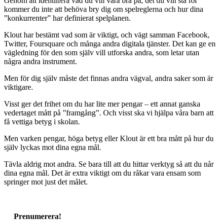
Genom att identiifera vad du vill vara bra på, det du vill stå för
kommer du inte att behöva bry dig om spelreglerna och hur dina
”konkurrenter” har definierat spelplanen.
Klout har bestämt vad som är viktigt, och vägt samman Facebook,
Twitter, Foursquare och många andra digitala tjänster. Det kan ge en
vägledning för den som själv vill utforska andra, som letar utan
några andra instrument.
Men för dig själv måste det finnas andra vägval, andra saker som är
viktigare.
Visst ger det frihet om du har lite mer pengar – ett annat ganska
vedertaget mått på ”framgång”. Och visst ska vi hjälpa våra barn att
få vettiga betyg i skolan.
Men varken pengar, höga betyg eller Klout är ett bra mått på hur du
själv lyckas mot dina egna mål.
Tävla aldrig mot andra. Se bara till att du hittar verktyg så att du når
dina egna mål. Det är extra viktigt om du råkar vara ensam som
springer mot just det målet.
Prenumerera!