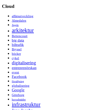
Cloud
affärsutveckling
Almedalen
Apple
arkitektur
Bettencourt
big data
biltrafik
Bryssel
böcker
cykel
digitalisering
entreprenörskap
event
Facebook
försäljning
globalisering
Google
Göteborg
huvudstäder
infrastruktur