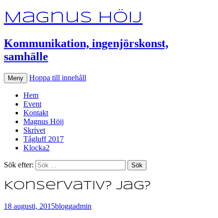
Magnus Höij
Kommunikation, ingenjörskonst,
samhälle
Hoppa till innehåll
Meny
Hem
Event
Kontakt
Magnus Höij
Skrivet
Tågluff 2017
Klocka2
Sök efter:
Konservativ? Jag?
18 augusti, 2015
blogg
admin