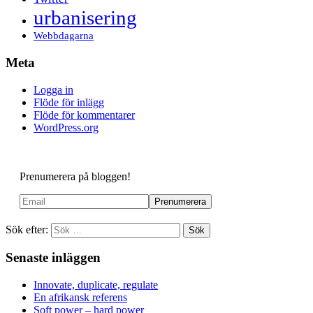
urbanisering
Webbdagarna
Meta
Logga in
Flöde för inlägg
Flöde för kommentarer
WordPress.org
Prenumerera på bloggen!
Sök efter:
Senaste inläggen
Innovate, duplicate, regulate
En afrikansk referens
Soft power – hard power