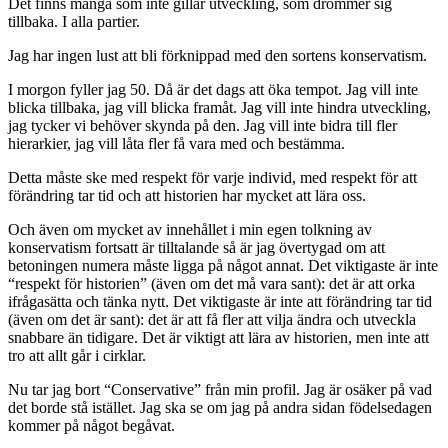
Det finns många som inte gillar utveckling, som drömmer sig
tillbaka. I alla partier.
Jag har ingen lust att bli förknippad med den sortens konservatism.
I morgon fyller jag 50. Då är det dags att öka tempot. Jag vill inte
blicka tillbaka, jag vill blicka framåt. Jag vill inte hindra utveckling,
jag tycker vi behöver skynda på den. Jag vill inte bidra till fler
hierarkier, jag vill låta fler få vara med och bestämma.
Detta måste ske med respekt för varje individ, med respekt för att
förändring tar tid och att historien har mycket att lära oss.
Och även om mycket av innehållet i min egen tolkning av
konservatism fortsatt är tilltalande så är jag övertygad om att
betoningen numera måste ligga på något annat. Det viktigaste är inte
“respekt för historien” (även om det må vara sant): det är att orka
ifrågasätta och tänka nytt. Det viktigaste är inte att förändring tar tid
(även om det är sant): det är att få fler att vilja ändra och utveckla
snabbare än tidigare. Det är viktigt att lära av historien, men inte att
tro att allt går i cirklar.
Nu tar jag bort “Conservative” från min profil. Jag är osäker på vad
det borde stå istället. Jag ska se om jag på andra sidan födelsedagen
kommer på något begåvat.