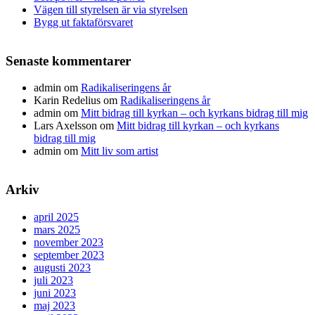
Vägen till styrelsen är via styrelsen
Bygg ut faktaförsvaret
Senaste kommentarer
admin
om
Radikaliseringens år
Karin Redelius
om
Radikaliseringens år
admin
om
Mitt bidrag till kyrkan – och kyrkans bidrag till mig
Lars Axelsson
om
Mitt bidrag till kyrkan – och kyrkans
bidrag till mig
admin
om
Mitt liv som artist
Arkiv
april 2025
mars 2025
november 2023
september 2023
augusti 2023
juli 2023
juni 2023
maj 2023