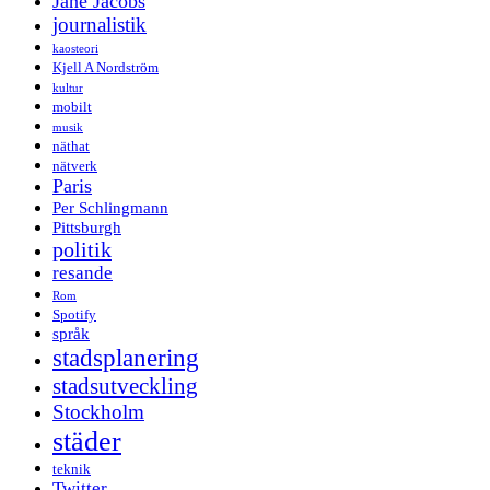
Jane Jacobs
journalistik
kaosteori
Kjell A Nordström
kultur
mobilt
musik
näthat
nätverk
Paris
Per Schlingmann
Pittsburgh
politik
resande
Rom
Spotify
språk
stadsplanering
stadsutveckling
Stockholm
städer
teknik
Twitter