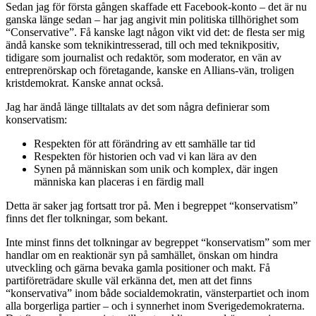
Sedan jag för första gången skaffade ett Facebook-konto – det är nu
ganska länge sedan – har jag angivit min politiska tillhörighet som
“Conservative”. Få kanske lagt någon vikt vid det: de flesta ser mig
ändå kanske som teknikintresserad, till och med teknikpositiv,
tidigare som journalist och redaktör, som moderator, en vän av
entreprenörskap och företagande, kanske en Allians-vän, troligen
kristdemokrat. Kanske annat också.
Jag har ändå länge tilltalats av det som några definierar som
konservatism:
Respekten för att förändring av ett samhälle tar tid
Respekten för historien och vad vi kan lära av den
Synen på människan som unik och komplex, där ingen
människa kan placeras i en färdig mall
Detta är saker jag fortsatt tror på. Men i begreppet “konservatism”
finns det fler tolkningar, som bekant.
Inte minst finns det tolkningar av begreppet “konservatism” som mer
handlar om en reaktionär syn på samhället, önskan om hindra
utveckling och gärna bevaka gamla positioner och makt. Få
partiföreträdare skulle väl erkänna det, men att det finns
“konservativa” inom både socialdemokratin, vänsterpartiet och inom
alla borgerliga partier – och i synnerhet inom Sverigedemokraterna.