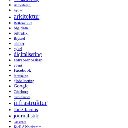
Almedalen
Apple
arkitektur
Bettencourt
big data
biltrafik
Bryssel
böcker
cykel
digitalisering
entreprenörskap
event
Facebook
försäljning
globalisering
Google
Göteborg
huvudstäder
infrastruktur
Jane Jacobs
journalistik
kaosteori
Kjell A Nordström