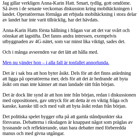
Jag gillar verkligen Anna-Karin Hatt. Smart, tydlig, gott omdöme.
Så även i de senaste veckornas diskussion kring mobiltäckningen i
landet. Operatörernas förmåga att erbjuda mobiltäckning i stora delar
av landet har inte varit tillräcklig, har det hävdats.
Anna-Karin Hatts första hållning i frågan var att det var svårt och
oönskat att lagstifta. Det fanns andra intressen, exempelvis
utbyggnaden av 4G-nätet, som var minst lika viktigt, sades det.
Och i många avseenden var det lätt att hålla med.
Men nu vänder hon – i alla fall är tonfallet annorlunda.
Det är i sak bra att hon byter åsikt. Dels för att det finns anledning
att ligga på operatörerna mer, dels för att det är hedrande att byta
åsikt om man inte känner att man landade rätt från början.
Det är dock lite synd är att hon inte från början, redan i diskussionen
med oppositionen, gav uttryck för att detta är en viktig fråga och
kanske, kanske till och med valt att byta åsikt redan från början.
Det politiska spelet bygger ofta på att gamla ståndpunkter ska
försvaras. Debatterna i riksdagen är knappast något som präglas av
lyssnande och reflekterande, utan bara debatter med förberedda
manus och med givna utgångar.