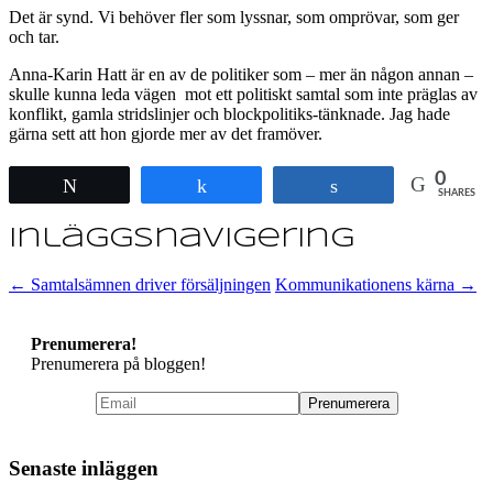
Det är synd. Vi behöver fler som lyssnar, som omprövar, som ger
och tar.
Anna-Karin Hatt är en av de politiker som – mer än någon annan –
skulle kunna leda vägen mot ett politiskt samtal som inte präglas av
konflikt, gamla stridslinjer och blockpolitiks-tänknade. Jag hade
gärna sett att hon gjorde mer av det framöver.
0
Tweet
Share
Share
SHARES
Inläggsnavigering
←
Samtalsämnen driver försäljningen
Kommunikationens kärna
→
Prenumerera!
Prenumerera på bloggen!
Senaste inläggen