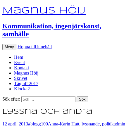
Magnus Höij
Kommunikation, ingenjörskonst,
samhälle
Hoppa till innehåll
Meny
Hem
Event
Kontakt
Magnus Höij
Skrivet
Tågluff 2017
Klocka2
Sök efter:
Lyssna och ändra
12 april, 2013
#blogg100
Anna-Karin Hatt
,
lyssnande
,
politik
admin