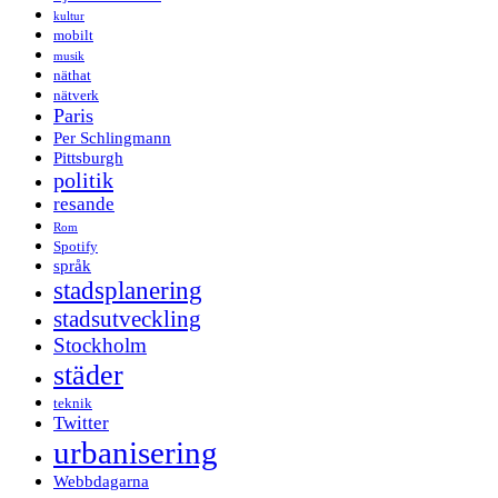
kultur
mobilt
musik
näthat
nätverk
Paris
Per Schlingmann
Pittsburgh
politik
resande
Rom
Spotify
språk
stadsplanering
stadsutveckling
Stockholm
städer
teknik
Twitter
urbanisering
Webbdagarna